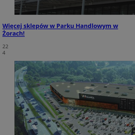
Więcej sklepów w Parku Handlowym w
Żorach!
22
4