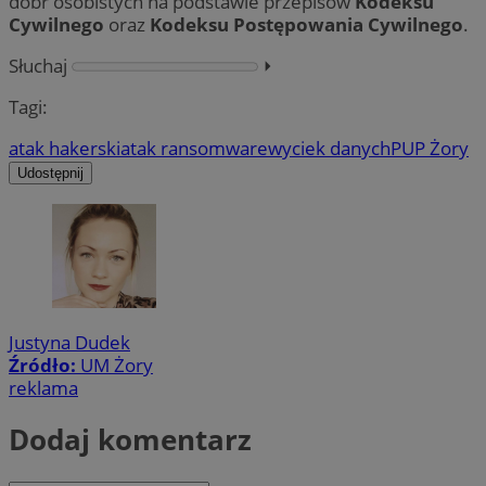
dóbr osobistych na podstawie przepisów
Kodeksu
Cywilnego
oraz
Kodeksu Postępowania Cywilnego
.
Słuchaj
⏵︎
Tagi:
atak hakerski
atak ransomware
wyciek danych
PUP Żory
Udostępnij
Justyna Dudek
Źródło:
UM Żory
reklama
Dodaj komentarz