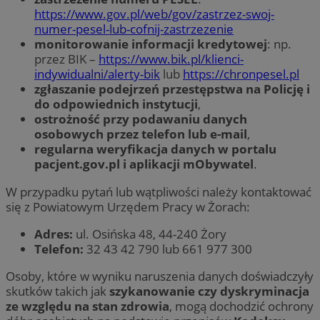
https://www.gov.pl/web/gov/zastrzez-swoj-
numer-pesel-lub-cofnij-zastrzezenie
monitorowanie informacji kredytowej
: np.
przez BIK –
https://www.bik.pl/klienci-
indywidualni/alerty-bik
lub
https://chronpesel.pl
zgłaszanie podejrzeń przestępstwa na Policję i
do odpowiednich instytucji
,
ostrożność przy podawaniu danych
osobowych przez telefon lub e-mail
,
regularna weryfikacja danych w portalu
pacjent.gov.pl i aplikacji mObywatel
.
W przypadku pytań lub wątpliwości należy kontaktować
się z Powiatowym Urzędem Pracy w Żorach:
Adres:
ul. Osińska 48, 44-240 Żory
Telefon:
32 43 42 790 lub 661 977 300
Osoby, które w wyniku naruszenia danych doświadczyły
skutków takich jak
szykanowanie czy dyskryminacja
ze względu na stan zdrowia
, mogą dochodzić ochrony