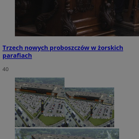
Trzech nowych proboszczów w żorskich
parafiach
40