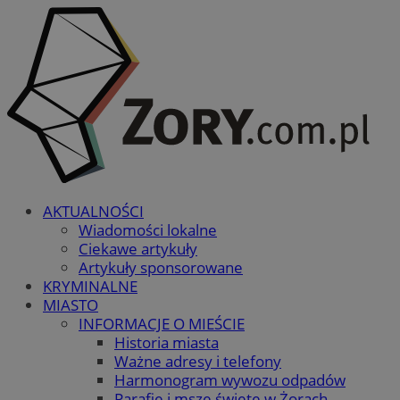
AKTUALNOŚCI
Wiadomości lokalne
Ciekawe artykuły
Artykuły sponsorowane
KRYMINALNE
MIASTO
INFORMACJE O MIEŚCIE
Historia miasta
Ważne adresy i telefony
Harmonogram wywozu odpadów
Parafie i msze święte w Żorach