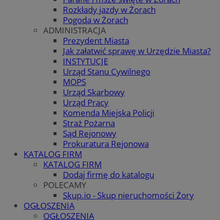
Rozkłady jazdy w Żorach
Pogoda w Żorach
ADMINISTRACJA
Prezydent Miasta
Jak załatwić sprawę w Urzędzie Miasta?
INSTYTUCJE
Urząd Stanu Cywilnego
MOPS
Urząd Skarbowy
Urząd Pracy
Komenda Miejska Policji
Straż Pożarna
Sąd Rejonowy
Prokuratura Rejonowa
KATALOG FIRM
KATALOG FIRM
Dodaj firmę do katalogu
POLECAMY
Skup.io - Skup nieruchomości Żory
OGŁOSZENIA
OGŁOSZENIA