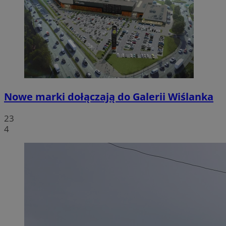
Nowe marki dołączają do Galerii Wiślanka
23
4