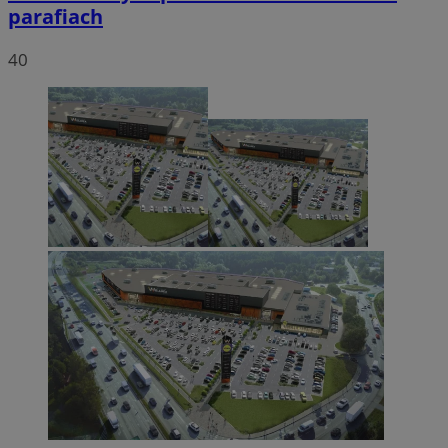
parafiach
40