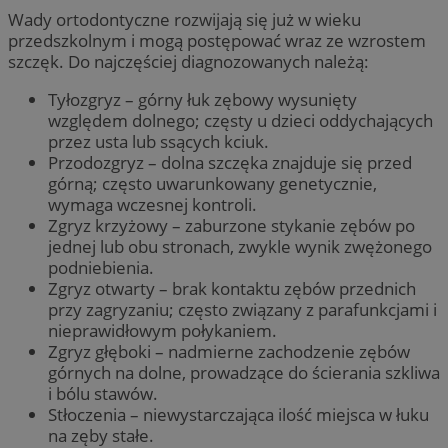
Wady ortodontyczne rozwijają się już w wieku
przedszkolnym i mogą postępować wraz ze wzrostem
szczęk. Do najczęściej diagnozowanych należą:
Tyłozgryz – górny łuk zębowy wysunięty
względem dolnego; częsty u dzieci oddychających
przez usta lub ssących kciuk.
Przodozgryz – dolna szczęka znajduje się przed
górną; często uwarunkowany genetycznie,
wymaga wczesnej kontroli.
Zgryz krzyżowy – zaburzone stykanie zębów po
jednej lub obu stronach, zwykle wynik zwężonego
podniebienia.
Zgryz otwarty – brak kontaktu zębów przednich
przy zagryzaniu; często związany z parafunkcjami i
nieprawidłowym połykaniem.
Zgryz głęboki – nadmierne zachodzenie zębów
górnych na dolne, prowadzące do ścierania szkliwa
i bólu stawów.
Stłoczenia – niewystarczająca ilość miejsca w łuku
na zęby stałe.