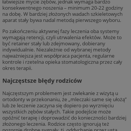
łatwiejsze mycie zębów, jednak wymaga bardzo
konsekwentnego noszenia – minimum 20-22 godziny
na dobę. W bardziej złożonych wadach szkieletowych
aparat stały bywa nadal metodą pierwszego wyboru.
Po zakończeniu aktywnej fazy leczenia oba systemy
wymagają retencji, czyli utrwalenia efektów. Może to
być retainer stały lub zdejmowany, dobierany
indywidualnie. Niezależnie od wybranej metody
najważniejsza jest współpraca pacjenta, regularne
kontrole i rzetelna opieka stomatologiczna przez cały
okres terapii.
Najczęstsze błędy rodziców
Najczęstszym problemem jest zwlekanie z wizytą u
ortodonty w przekonaniu, że „mleczaki same się ułożą”
lub że leczenie zaczyna się dopiero po wyrznięciu
wszystkich zębów stałych. Takie podejście może
opóźnić terapię i doprowadzić do konieczności bardziej
złożonego leczenia. Rodzice często ignorują też
pozornie drobne sygnały, tj. oddychanie przez usta,