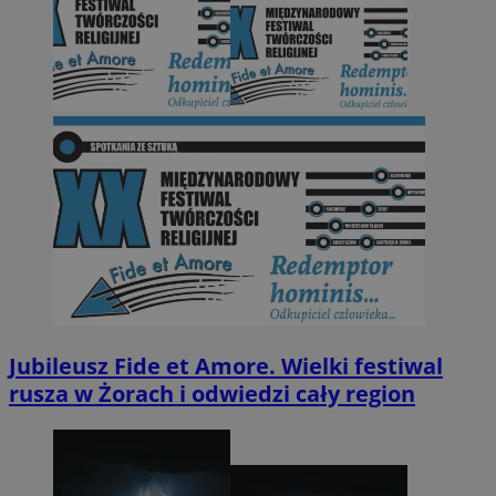
Jubileusz Fide et Amore. Wielki festiwal
rusza w Żorach i odwiedzi cały region