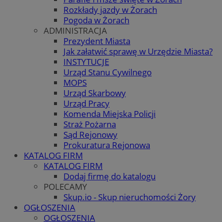
Rozkłady jazdy w Żorach
Pogoda w Żorach
ADMINISTRACJA
Prezydent Miasta
Jak załatwić sprawę w Urzędzie Miasta?
INSTYTUCJE
Urząd Stanu Cywilnego
MOPS
Urząd Skarbowy
Urząd Pracy
Komenda Miejska Policji
Straż Pożarna
Sąd Rejonowy
Prokuratura Rejonowa
KATALOG FIRM
KATALOG FIRM
Dodaj firmę do katalogu
POLECAMY
Skup.io - Skup nieruchomości Żory
OGŁOSZENIA
OGŁOSZENIA