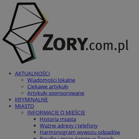
AKTUALNOŚCI
Wiadomości lokalne
Ciekawe artykuły
Artykuły sponsorowane
KRYMINALNE
MIASTO
INFORMACJE O MIEŚCIE
Historia miasta
Ważne adresy i telefony
Harmonogram wywozu odpadów
Parafie i msze święte w Żorach