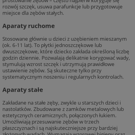
prostowanie zębów – często najpierw koryguje się
rozwój szczęk, usuwa parafunkcje lub przygotowuje
miejsce dla zębów stałych.
Aparaty ruchome
Stosowane głównie u dzieci z uzębieniem mieszanym
(ok. 6-11 lat). To płytki jednoszczękowe lub
dwuszczękowe, które dziecko zakłada określoną liczbę
godzin dziennie. Pozwalają delikatnie korygować wady,
stymulują wzrost szczęk i utrzymują prawidłowe
ustawienie zębów. Są skuteczne tylko przy
systematycznym noszeniu i regularnych kontrolach.
Aparaty stałe
Zakładane na stałe zęby, zwykle u starszych dzieci i
nastolatków. Zbudowane z zamków metalowych lub
estetycznych ceramicznych, połączonych łukiem.
Umożliwiają przesuwanie zębów w trzech
płaszczyznach i są najskuteczniejsze przy bardziej
złożonych wadach. Wymagają wzorowej higieny oraz