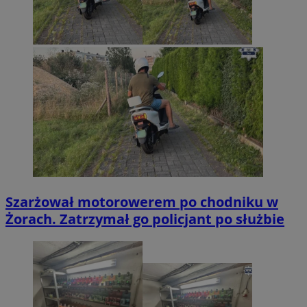
Szarżował motorowerem po chodniku w
Żorach. Zatrzymał go policjant po służbie