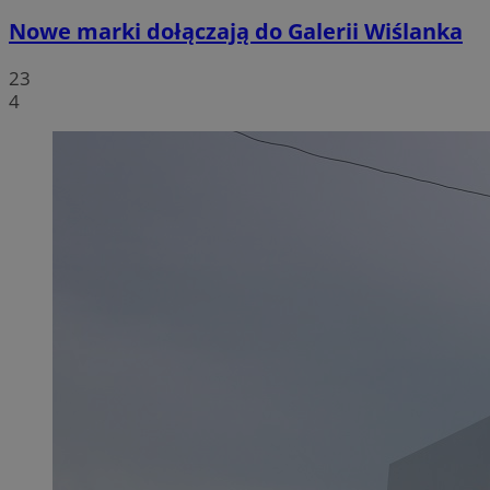
Nowe marki dołączają do Galerii Wiślanka
23
4