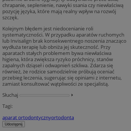
chrapanie, seplenienie, nawyki ssania czy niewłaściwą
pozycję języka, które mają realny wpływ na rozwój
szczęk.
Kolejnym błędem jest niedocenianie roli
systematyczności. W przypadku aparatów ruchomych
lub Invisalign brak konsekwentnego noszenia znacząco
wydłuża terapię lub obniża jej skuteczność. Przy
aparatach stałych problemem bywa niewłaściwa
higiena, która zwiększa ryzyko próchnicy, stanów
zapalnych dziąseł i odwapnień szkliwa. Zdarza się
również, że rodzice samodzielnie próbują oceniać
przebieg leczenia, sugerując się opiniami z internetu,
zamiast konsultować wątpliwości ze specjalistą.
Słuchaj
⏵︎
Tagi:
aparat ortodontyczny
ortodonta
Udostępnij