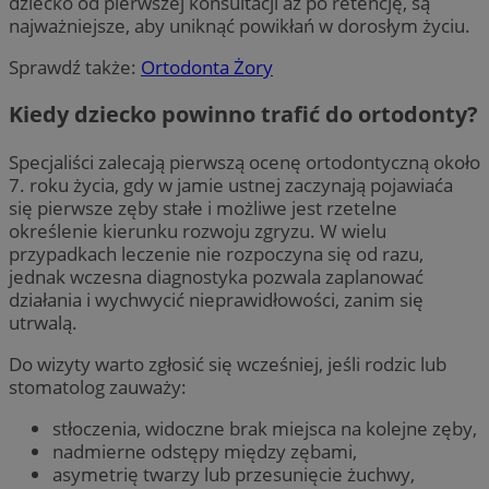
dziecko od pierwszej konsultacji aż po retencję, są
najważniejsze, aby uniknąć powikłań w dorosłym życiu.
Sprawdź także:
Ortodonta Żory
Kiedy dziecko powinno trafić do ortodonty?
Specjaliści zalecają pierwszą ocenę ortodontyczną około
7. roku życia, gdy w jamie ustnej zaczynają pojawiaća
się pierwsze zęby stałe i możliwe jest rzetelne
określenie kierunku rozwoju zgryzu. W wielu
przypadkach leczenie nie rozpoczyna się od razu,
jednak wczesna diagnostyka pozwala zaplanować
działania i wychwycić nieprawidłowości, zanim się
utrwalą.
Do wizyty warto zgłosić się wcześniej, jeśli rodzic lub
stomatolog zauważy:
stłoczenia, widoczne brak miejsca na kolejne zęby,
nadmierne odstępy między zębami,
asymetrię twarzy lub przesunięcie żuchwy,