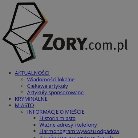
AKTUALNOŚCI
Wiadomości lokalne
Ciekawe artykuły
Artykuły sponsorowane
KRYMINALNE
MIASTO
INFORMACJE O MIEŚCIE
Historia miasta
Ważne adresy i telefony
Harmonogram wywozu odpadów
Parafie i msze święte w Żorach