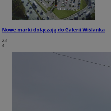
Nowe marki dołączają do Galerii Wiślanka
23
4