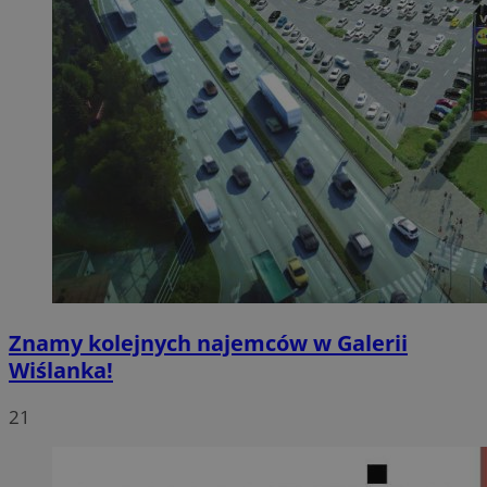
Znamy kolejnych najemców w Galerii
Wiślanka!
21