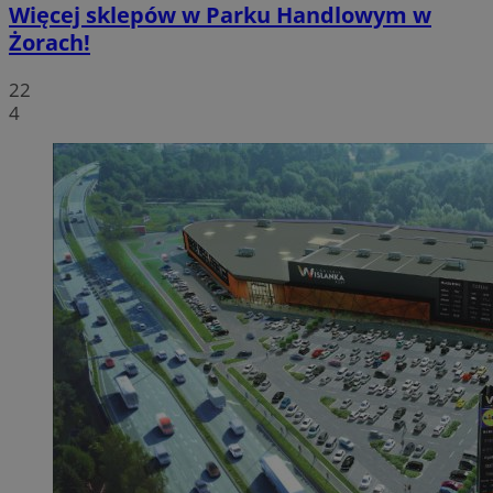
Więcej sklepów w Parku Handlowym w
Żorach!
22
4