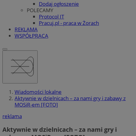
Dodaj ogłoszenie
POLECAMY
Protocol IT
Pracuj.pl - praca w Żorach
REKLAMA
WSPÓŁPRACA
Wiadomości lokalne
Aktywnie w dzielnicach – za nami gry i zabawy z
MOSiR-em [FOTO]
reklama
Aktywnie w dzielnicach – za nami gry i