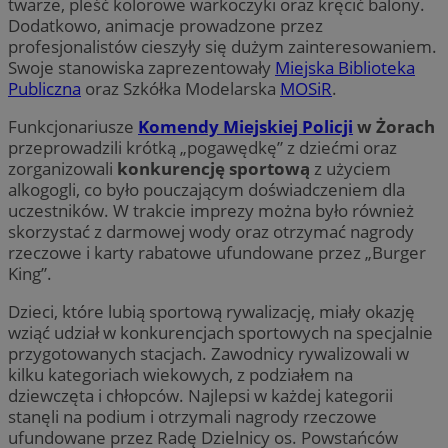
twarze, pleść kolorowe warkoczyki oraz kręcić balony.
Dodatkowo, animacje prowadzone przez
profesjonalistów cieszyły się dużym zainteresowaniem.
Swoje stanowiska zaprezentowały
Miejska Biblioteka
Publiczna
oraz Szkółka Modelarska
MOSiR
.
Funkcjonariusze
Komendy Miejskiej Policji
w Żorach
przeprowadzili krótką „pogawędkę” z dziećmi oraz
zorganizowali
konkurencję sportową
z użyciem
alkogogli, co było pouczającym doświadczeniem dla
uczestników. W trakcie imprezy można było również
skorzystać z darmowej wody oraz otrzymać nagrody
rzeczowe i karty rabatowe ufundowane przez „Burger
King”.
Dzieci, które lubią sportową rywalizację, miały okazję
wziąć udział w konkurencjach sportowych na specjalnie
przygotowanych stacjach. Zawodnicy rywalizowali w
kilku kategoriach wiekowych, z podziałem na
dziewczęta i chłopców. Najlepsi w każdej kategorii
stanęli na podium i otrzymali nagrody rzeczowe
ufundowane przez Radę Dzielnicy os. Powstańców