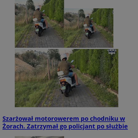
Szarżował motorowerem po chodniku w
Żorach. Zatrzymał go policjant po służbie