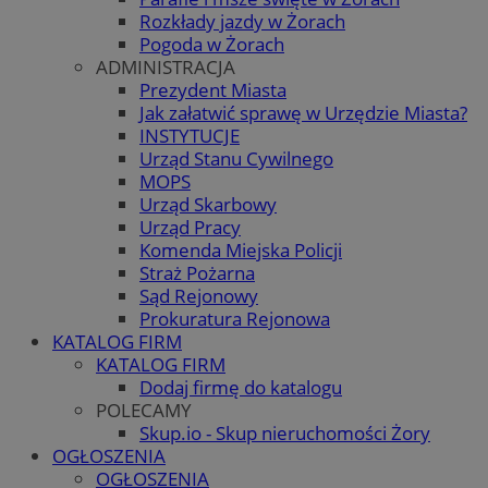
Rozkłady jazdy w Żorach
Pogoda w Żorach
ADMINISTRACJA
Prezydent Miasta
Jak załatwić sprawę w Urzędzie Miasta?
INSTYTUCJE
Urząd Stanu Cywilnego
MOPS
Urząd Skarbowy
Urząd Pracy
Komenda Miejska Policji
Straż Pożarna
Sąd Rejonowy
Prokuratura Rejonowa
KATALOG FIRM
KATALOG FIRM
Dodaj firmę do katalogu
POLECAMY
Skup.io - Skup nieruchomości Żory
OGŁOSZENIA
OGŁOSZENIA