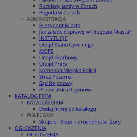
Rozkłady jazdy w Żorach
Pogoda w Żorach
ADMINISTRACJA
Prezydent Miasta
Jak załatwić sprawę w Urzędzie Miasta?
INSTYTUCJE
Urząd Stanu Cywilnego
MOPS
Urząd Skarbowy
Urząd Pracy
Komenda Miejska Policji
Straż Pożarna
Sąd Rejonowy
Prokuratura Rejonowa
KATALOG FIRM
KATALOG FIRM
Dodaj firmę do katalogu
POLECAMY
Skup.io - Skup nieruchomości Żory
OGŁOSZENIA
OGŁOSZENIA