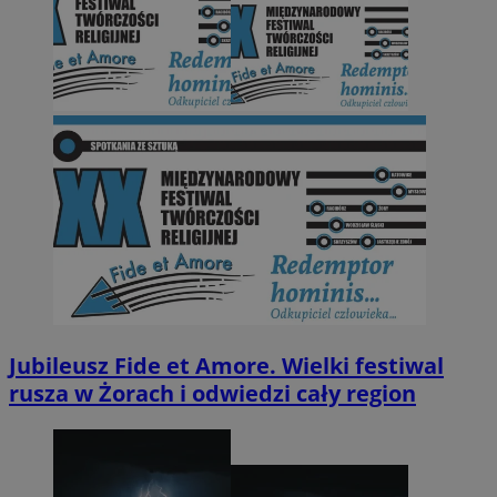
Jubileusz Fide et Amore. Wielki festiwal
rusza w Żorach i odwiedzi cały region