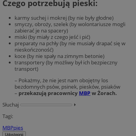
Czego potrzebują pieski:
karmy suchej i mokrej (by nie były głodne)
smyczy, obroży, szelek (by wolontariusze mogli
zabierać je na spacery)
miski (by miały z czego jeść i pić)
preparaty na pchły (by nie musiały drapać się w
nieskończoność)
koce (by nie spały na zimnym betonie)
transportery (by możliwy był ich bezpieczny
transport)
– Pokażmy, że nie jest nam obojętny los
bezdomnych psów, psinek, piesków, psiaków
–
przekazują pracownicy
MBP
w Żorach.
Słuchaj
⏵︎
Tagi:
MBP
pies
Udostępnij