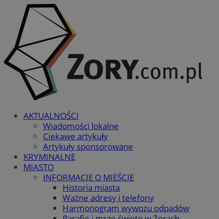
AKTUALNOŚCI
Wiadomości lokalne
Ciekawe artykuły
Artykuły sponsorowane
KRYMINALNE
MIASTO
INFORMACJE O MIEŚCIE
Historia miasta
Ważne adresy i telefony
Harmonogram wywozu odpadów
Parafie i msze święte w Żorach