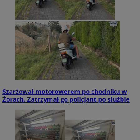
Szarżował motorowerem po chodniku w
Żorach. Zatrzymał go policjant po służbie