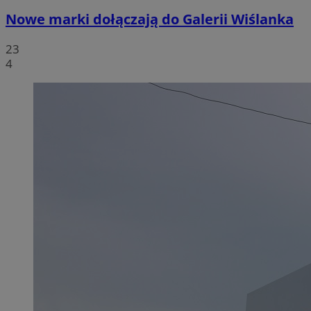
Nowe marki dołączają do Galerii Wiślanka
23
4