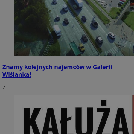
Znamy kolejnych najemców w Galerii
Wiślanka!
21