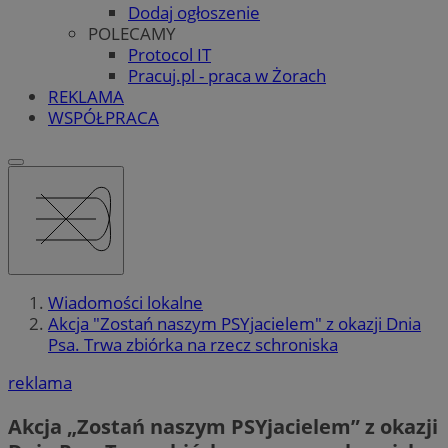
Dodaj ogłoszenie
POLECAMY
Protocol IT
Pracuj.pl - praca w Żorach
REKLAMA
WSPÓŁPRACA
Wiadomości lokalne
Akcja "Zostań naszym PSYjacielem" z okazji Dnia
Psa. Trwa zbiórka na rzecz schroniska
reklama
Akcja „Zostań naszym PSYjacielem” z okazji