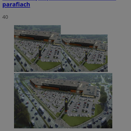
parafiach
40