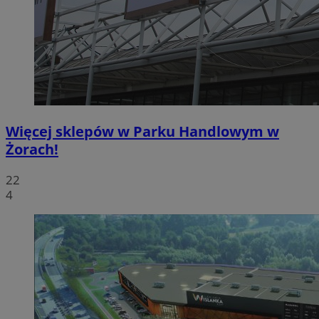
Więcej sklepów w Parku Handlowym w
Żorach!
22
4