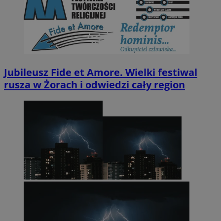
Jubileusz Fide et Amore. Wielki festiwal
rusza w Żorach i odwiedzi cały region