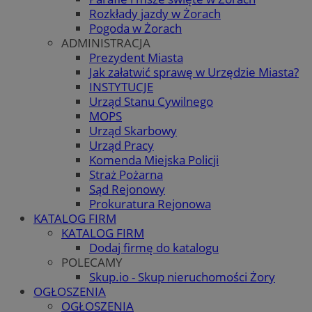
Rozkłady jazdy w Żorach
Pogoda w Żorach
ADMINISTRACJA
Prezydent Miasta
Jak załatwić sprawę w Urzędzie Miasta?
INSTYTUCJE
Urząd Stanu Cywilnego
MOPS
Urząd Skarbowy
Urząd Pracy
Komenda Miejska Policji
Straż Pożarna
Sąd Rejonowy
Prokuratura Rejonowa
KATALOG FIRM
KATALOG FIRM
Dodaj firmę do katalogu
POLECAMY
Skup.io - Skup nieruchomości Żory
OGŁOSZENIA
OGŁOSZENIA