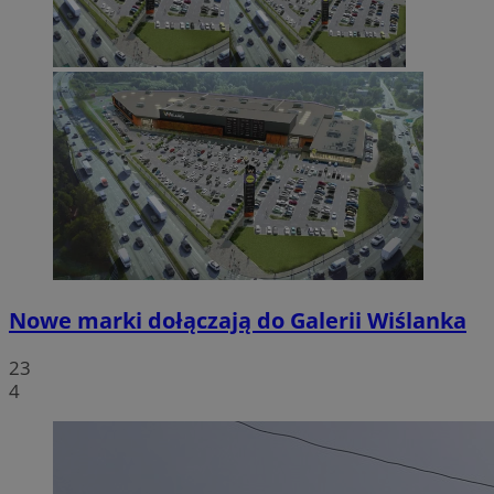
Nowe marki dołączają do Galerii Wiślanka
23
4