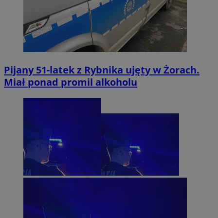
Pijany 51-latek z Rybnika ujęty w Żorach.
Miał ponad promil alkoholu