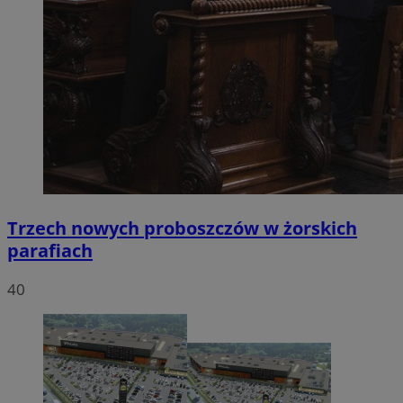
Trzech nowych proboszczów w żorskich
parafiach
40