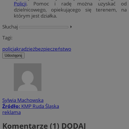
Policji
. Pomoc i radę można uzyskać od
dzielnicowego, opiekującego się terenem, na
którym jest działka.
Słuchaj
⏵︎
Tagi:
policja
kradzież
bezpieczeństwo
Udostępnij
Sylwia Machowska
Źródło:
KMP Ruda Śląska
reklama
Komentarze (1)
DODAJ