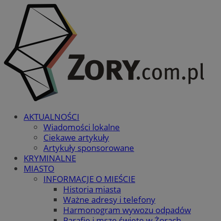
AKTUALNOŚCI
Wiadomości lokalne
Ciekawe artykuły
Artykuły sponsorowane
KRYMINALNE
MIASTO
INFORMACJE O MIEŚCIE
Historia miasta
Ważne adresy i telefony
Harmonogram wywozu odpadów
Parafie i msze święte w Żorach