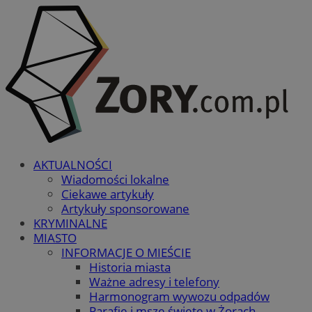
AKTUALNOŚCI
Wiadomości lokalne
Ciekawe artykuły
Artykuły sponsorowane
KRYMINALNE
MIASTO
INFORMACJE O MIEŚCIE
Historia miasta
Ważne adresy i telefony
Harmonogram wywozu odpadów
Parafie i msze święte w Żorach