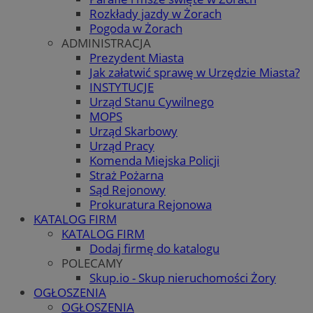
Rozkłady jazdy w Żorach
Pogoda w Żorach
ADMINISTRACJA
Prezydent Miasta
Jak załatwić sprawę w Urzędzie Miasta?
INSTYTUCJE
Urząd Stanu Cywilnego
MOPS
Urząd Skarbowy
Urząd Pracy
Komenda Miejska Policji
Straż Pożarna
Sąd Rejonowy
Prokuratura Rejonowa
KATALOG FIRM
KATALOG FIRM
Dodaj firmę do katalogu
POLECAMY
Skup.io - Skup nieruchomości Żory
OGŁOSZENIA
OGŁOSZENIA