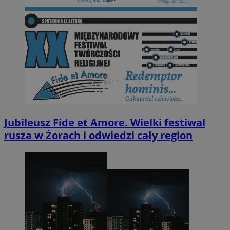
Jubileusz Fide et Amore. Wielki festiwal
rusza w Żorach i odwiedzi cały region