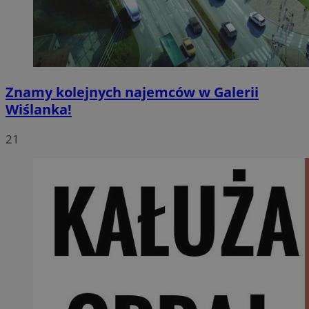
Znamy kolejnych najemców w Galerii
Wiślanka!
21