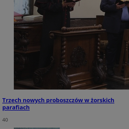
Trzech nowych proboszczów w żorskich
parafiach
40