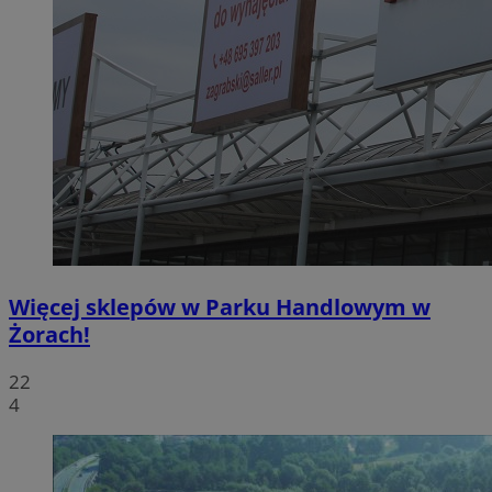
Więcej sklepów w Parku Handlowym w
Żorach!
22
4