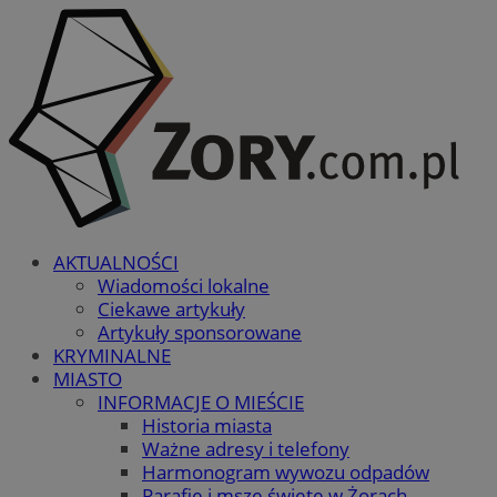
AKTUALNOŚCI
Wiadomości lokalne
Ciekawe artykuły
Artykuły sponsorowane
KRYMINALNE
MIASTO
INFORMACJE O MIEŚCIE
Historia miasta
Ważne adresy i telefony
Harmonogram wywozu odpadów
Parafie i msze święte w Żorach