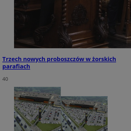
Trzech nowych proboszczów w żorskich
parafiach
40