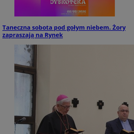
Taneczna sobota pod gołym niebem. Żory
zapraszają na Rynek