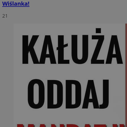
Wiślanka!
21