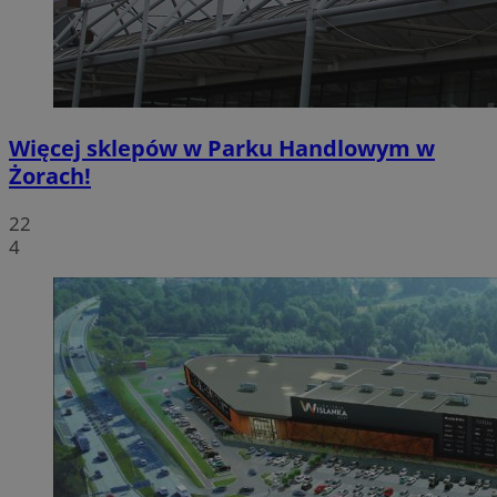
Więcej sklepów w Parku Handlowym w
Żorach!
22
4