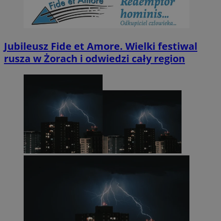
Jubileusz Fide et Amore. Wielki festiwal
rusza w Żorach i odwiedzi cały region