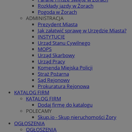
Rozkłady jazdy w Żorach
Pogoda w Żorach
ADMINISTRACJA
Prezydent Miasta
Jak załatwić sprawę w Urzędzie Miasta?
INSTYTUCJE
Urząd Stanu Cywilnego
MOPS
Urząd Skarbowy
Urząd Pracy
Komenda Miejska Policji
Straż Pożarna
Sąd Rejonowy
Prokuratura Rejonowa
KATALOG FIRM
KATALOG FIRM
Dodaj firmę do katalogu
POLECAMY
Skup.io - Skup nieruchomości Żory
OGŁOSZENIA
OGŁOSZENIA