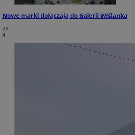
Nowe marki dołączają do Galerii Wiślanka
23
4