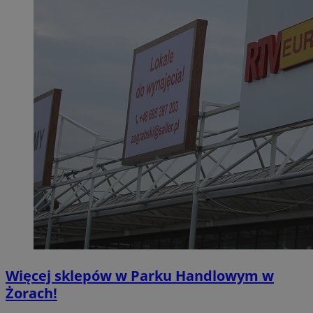
Więcej sklepów w Parku Handlowym w
Żorach!