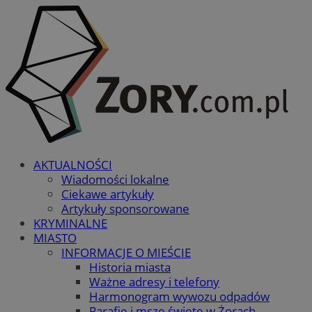
AKTUALNOŚCI
Wiadomości lokalne
Ciekawe artykuły
Artykuły sponsorowane
KRYMINALNE
MIASTO
INFORMACJE O MIEŚCIE
Historia miasta
Ważne adresy i telefony
Harmonogram wywozu odpadów
Parafie i msze święte w Żorach