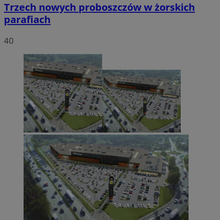
Trzech nowych proboszczów w żorskich
parafiach
40