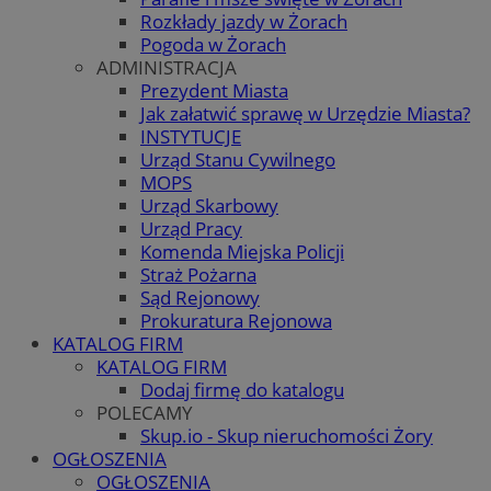
Rozkłady jazdy w Żorach
Pogoda w Żorach
ADMINISTRACJA
Prezydent Miasta
Jak załatwić sprawę w Urzędzie Miasta?
INSTYTUCJE
Urząd Stanu Cywilnego
MOPS
Urząd Skarbowy
Urząd Pracy
Komenda Miejska Policji
Straż Pożarna
Sąd Rejonowy
Prokuratura Rejonowa
KATALOG FIRM
KATALOG FIRM
Dodaj firmę do katalogu
POLECAMY
Skup.io - Skup nieruchomości Żory
OGŁOSZENIA
OGŁOSZENIA