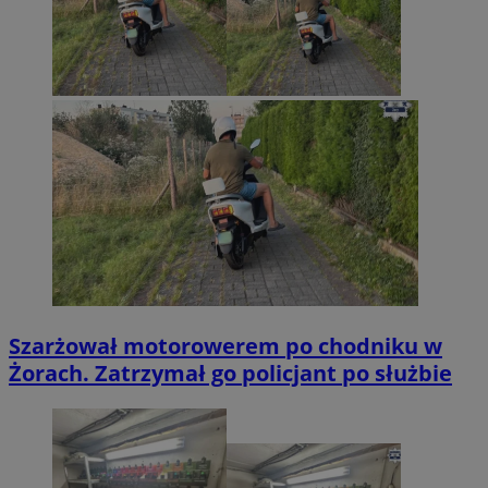
Szarżował motorowerem po chodniku w
Żorach. Zatrzymał go policjant po służbie