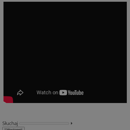
Słuchaj
⏵︎
Udostępnij