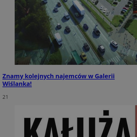
Znamy kolejnych najemców w Galerii
Wiślanka!
21