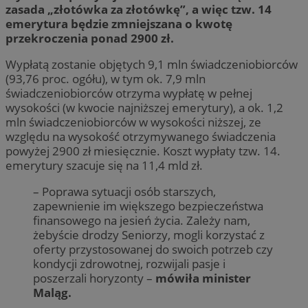
zasada „złotówka za złotówkę”, a więc tzw. 14
emerytura będzie zmniejszana o kwotę
przekroczenia ponad 2900 zł.
Wypłatą zostanie objętych 9,1 mln świadczeniobiorców
(93,76 proc. ogółu), w tym ok. 7,9 mln
świadczeniobiorców otrzyma wypłatę w pełnej
wysokości (w kwocie najniższej emerytury), a ok. 1,2
mln świadczeniobiorców w wysokości niższej, ze
względu na wysokość otrzymywanego świadczenia
powyżej 2900 zł miesięcznie. Koszt wypłaty tzw. 14.
emerytury szacuje się na 11,4 mld zł.
– Poprawa sytuacji osób starszych,
zapewnienie im większego bezpieczeństwa
finansowego na jesień życia. Zależy nam,
żebyście drodzy Seniorzy, mogli korzystać z
oferty przystosowanej do swoich potrzeb czy
kondycji zdrowotnej, rozwijali pasje i
poszerzali horyzonty –
mówiła minister
Maląg.