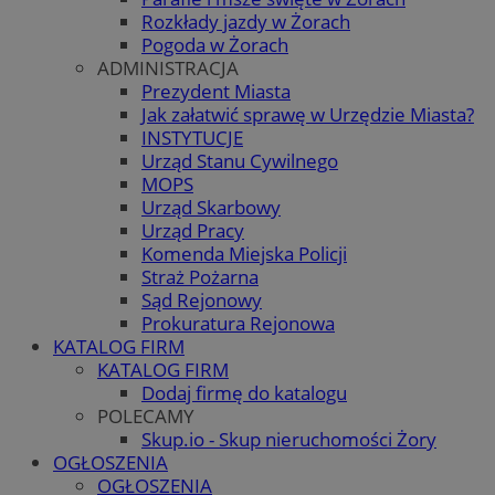
Rozkłady jazdy w Żorach
Pogoda w Żorach
ADMINISTRACJA
Prezydent Miasta
Jak załatwić sprawę w Urzędzie Miasta?
INSTYTUCJE
Urząd Stanu Cywilnego
MOPS
Urząd Skarbowy
Urząd Pracy
Komenda Miejska Policji
Straż Pożarna
Sąd Rejonowy
Prokuratura Rejonowa
KATALOG FIRM
KATALOG FIRM
Dodaj firmę do katalogu
POLECAMY
Skup.io - Skup nieruchomości Żory
OGŁOSZENIA
OGŁOSZENIA