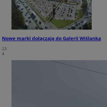
Nowe marki dołączają do Galerii Wiślanka
23
4