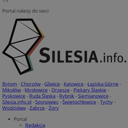
Portal należy do sieci
Bytom
-
Chorzów
-
Gliwice
-
Katowice
-
Łaziska Górne
-
Mikołów
-
Mysłowice
-
Orzesze
-
Piekary Śląskie
-
Pyskowice
-
Ruda Śląska
-
Rybnik
-
Siemianowice
-
Silesia.info.pl
-
Sosnowiec
-
Świętochłowice
-
Tychy
-
Wodzisław
-
Zabrze
-
Żory
Portal
Redakcja