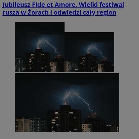
Jubileusz Fide et Amore. Wielki festiwal
rusza w Żorach i odwiedzi cały region