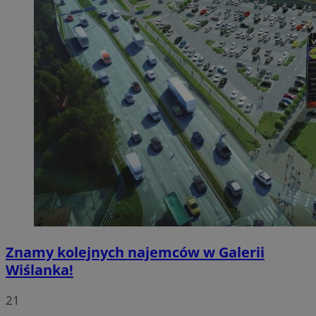
Znamy kolejnych najemców w Galerii
Wiślanka!
21