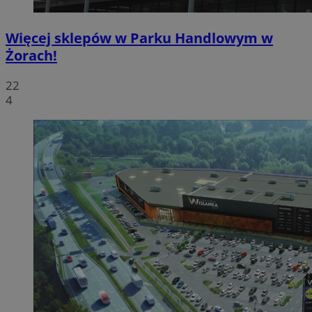
Więcej sklepów w Parku Handlowym w
Żorach!
22
4