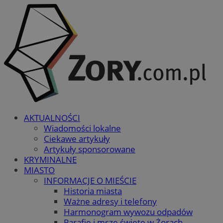
AKTUALNOŚCI
Wiadomości lokalne
Ciekawe artykuły
Artykuły sponsorowane
KRYMINALNE
MIASTO
INFORMACJE O MIEŚCIE
Historia miasta
Ważne adresy i telefony
Harmonogram wywozu odpadów
Parafie i msze święte w Żorach