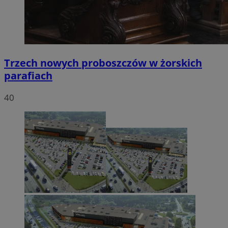
Trzech nowych proboszczów w żorskich
parafiach
40