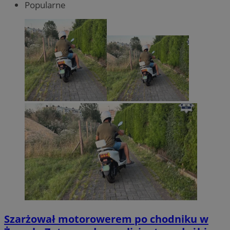
Popularne
Szarżował motorowerem po chodniku w