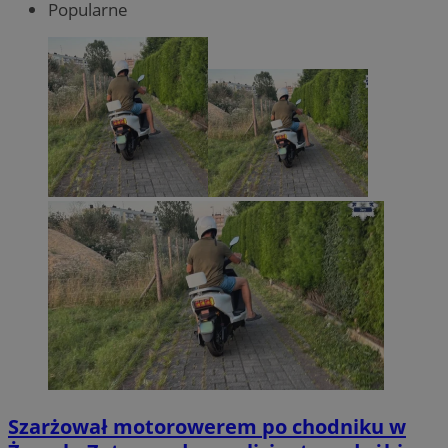
Popularne
Szarżował motorowerem po chodniku w