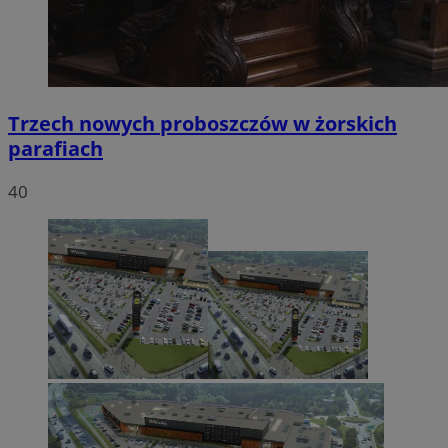
Trzech nowych proboszczów w żorskich
parafiach
40