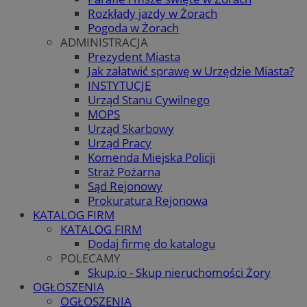
Rozkłady jazdy w Żorach
Pogoda w Żorach
ADMINISTRACJA
Prezydent Miasta
Jak załatwić sprawę w Urzędzie Miasta?
INSTYTUCJE
Urząd Stanu Cywilnego
MOPS
Urząd Skarbowy
Urząd Pracy
Komenda Miejska Policji
Straż Pożarna
Sąd Rejonowy
Prokuratura Rejonowa
KATALOG FIRM
KATALOG FIRM
Dodaj firmę do katalogu
POLECAMY
Skup.io - Skup nieruchomości Żory
OGŁOSZENIA
OGŁOSZENIA