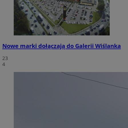
Nowe marki dołączają do Galerii Wiślanka
23
4