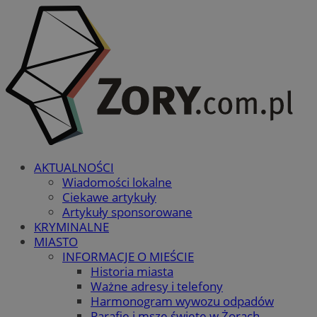
AKTUALNOŚCI
Wiadomości lokalne
Ciekawe artykuły
Artykuły sponsorowane
KRYMINALNE
MIASTO
INFORMACJE O MIEŚCIE
Historia miasta
Ważne adresy i telefony
Harmonogram wywozu odpadów
Parafie i msze święte w Żorach