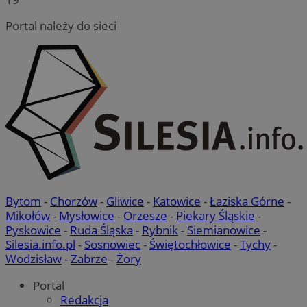
Portal należy do sieci
Bytom
-
Chorzów
-
Gliwice
-
Katowice
-
Łaziska Górne
-
Mikołów
-
Mysłowice
-
Orzesze
-
Piekary Śląskie
-
Pyskowice
-
Ruda Śląska
-
Rybnik
-
Siemianowice
-
Silesia.info.pl
-
Sosnowiec
-
Świętochłowice
-
Tychy
-
Wodzisław
-
Zabrze
-
Żory
Portal
Redakcja