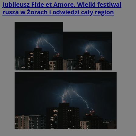
Jubileusz Fide et Amore. Wielki festiwal
rusza w Żorach i odwiedzi cały region