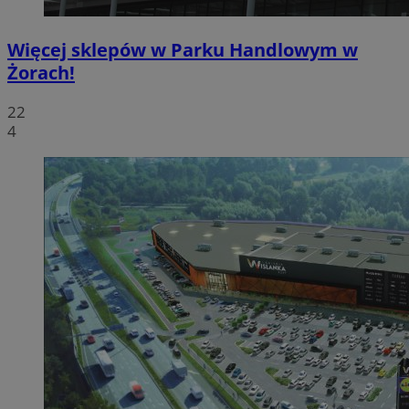
Więcej sklepów w Parku Handlowym w
Żorach!
22
4