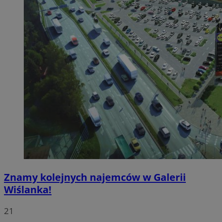
Znamy kolejnych najemców w Galerii
Wiślanka!
21