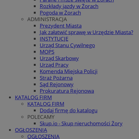
Rozkłady jazdy w Żorach
Pogoda w Żorach
ADMINISTRACJA
Prezydent Miasta
Jak załatwić sprawę w Urzędzie Miasta?
INSTYTUCJE
Urząd Stanu Cywilnego
MOPS
Urząd Skarbowy
Urząd Pracy
Komenda Miejska Policji
Straż Pożarna
Sąd Rejonowy
Prokuratura Rejonowa
KATALOG FIRM
KATALOG FIRM
Dodaj firmę do katalogu
POLECAMY
Skup.io - Skup nieruchomości Żory
OGŁOSZENIA
OGŁOSZENIA