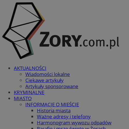
AKTUALNOŚCI
Wiadomości lokalne
Ciekawe artykuły
Artykuły sponsorowane
KRYMINALNE
MIASTO
INFORMACJE O MIEŚCIE
Historia miasta
Ważne adresy i telefony
Harmonogram wywozu odpadów
Parafie i msze święte w Żorach