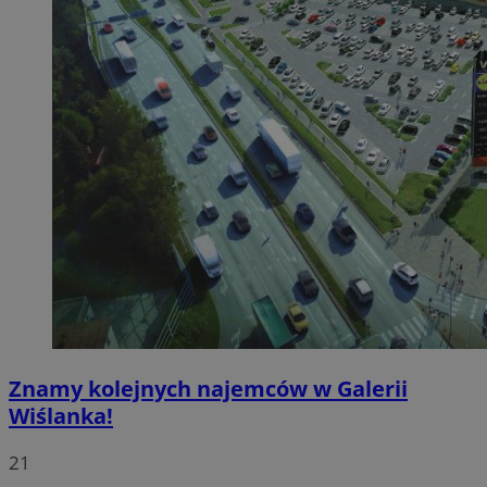
Znamy kolejnych najemców w Galerii
Wiślanka!
21