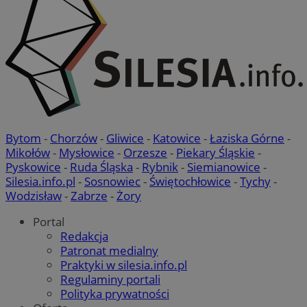
Bytom
-
Chorzów
-
Gliwice
-
Katowice
-
Łaziska Górne
-
Mikołów
-
Mysłowice
-
Orzesze
-
Piekary Śląskie
-
Pyskowice
-
Ruda Śląska
-
Rybnik
-
Siemianowice
-
Silesia.info.pl
-
Sosnowiec
-
Świętochłowice
-
Tychy
-
Wodzisław
-
Zabrze
-
Żory
Portal
Redakcja
Patronat medialny
Praktyki w silesia.info.pl
Regulaminy portali
Polityka prywatności