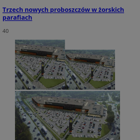
Trzech nowych proboszczów w żorskich
parafiach
40