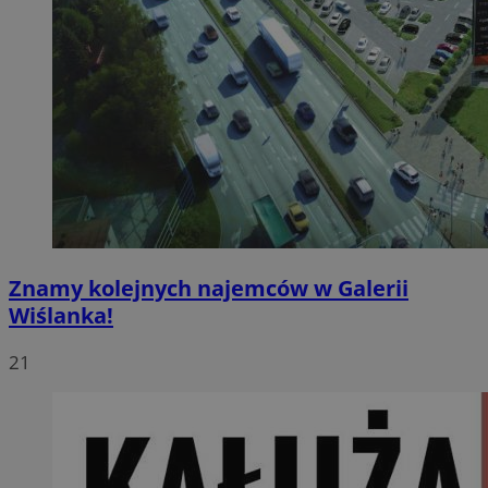
Znamy kolejnych najemców w Galerii
Wiślanka!
21