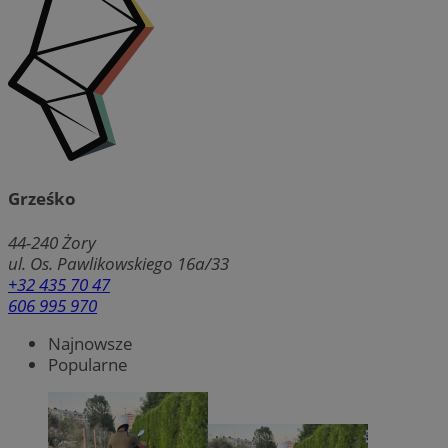
Grześko
44-240
Żory
ul. Os. Pawlikowskiego 16a/33
+32 435 70 47
606 995 970
Najnowsze
Popularne