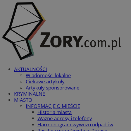
AKTUALNOŚCI
Wiadomości lokalne
Ciekawe artykuły
Artykuły sponsorowane
KRYMINALNE
MIASTO
INFORMACJE O MIEŚCIE
Historia miasta
Ważne adresy i telefony
Harmonogram wywozu odpadów
Parafie i msze święte w Żorach