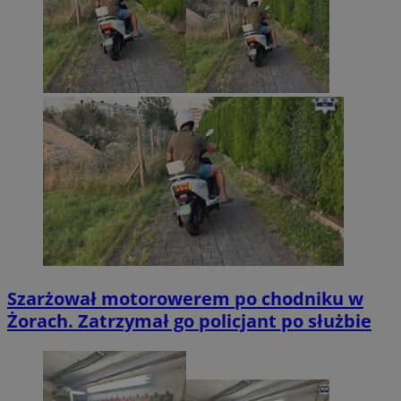
Szarżował motorowerem po chodniku w
Żorach. Zatrzymał go policjant po służbie