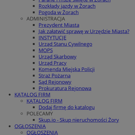
Rozkłady jazdy w Żorach
Pogoda w Żorach
ADMINISTRACJA
Prezydent Miasta
Jak załatwić sprawę w Urzędzie Miasta?
INSTYTUCJE
Urząd Stanu Cywilnego
MOPS
Urząd Skarbowy
Urząd Pracy
Komenda Miejska Policji
Straż Pożarna
Sąd Rejonowy
Prokuratura Rejonowa
KATALOG FIRM
KATALOG FIRM
Dodaj firmę do katalogu
POLECAMY
Skup.io - Skup nieruchomości Żory
OGŁOSZENIA
OGŁOSZENIA