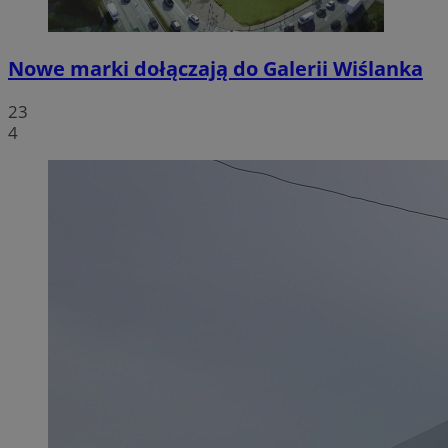
Nowe marki dołączają do Galerii Wiślanka
23
4