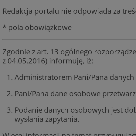
SessID
Redakcja portalu nie odpowiada za tre
QeSessID
MvSessID
* pola obowiązkowe
__cf_bm
Zgodnie z art. 13 ogólnego rozporządze
suid
z 04.05.2016) informuję, iż:
INGRESSCOOKIE
Administratorem Pani/Pana danych 
Pani/Pana dane osobowe przetwarzan
euds
Podanie danych osobowych jest do
VISITOR_PRIVACY_
wysłania zapytania.
Więcej informacji na temat przysługuj