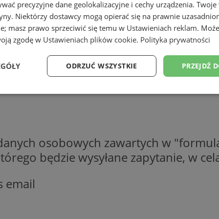
wać precyzyjne dane geolokalizacyjne i cechy urządzenia. Twoje
tryny. Niektórzy dostawcy mogą opierać się na prawnie uzasadnio
ie; masz prawo sprzeciwić się temu w
Ustawieniach reklam
. Może
woją zgodę w
Ustawieniach plików cookie
.
Polityka prywatności
EGÓŁY
ODRZUĆ WSZYSTKIE
PRZEJDŹ 
Wydajność
Targetowanie
Funkcjonalność
Ni
 danych osobowych zawartych w "formula
o którego będzie wysyłane zapytanie, w c
ezbędne
Wydajność
Targetowanie
Funkcjonalność
Niesklasyfikow
s email
ie umożliwiają korzystanie z podstawowych funkcji strony internetowej, takich jak log
Bez niezbędnych plików cookie nie można prawidłowo korzystać ze strony internetowe
Okres
Provider
/
Domena
Opis
przechowywania