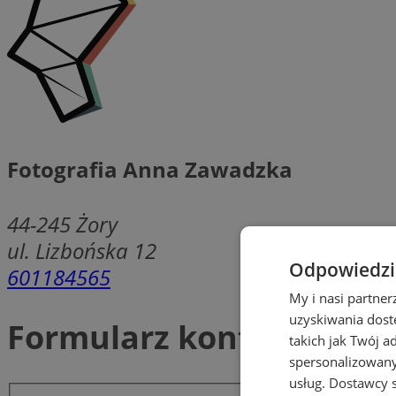
Fotografia Anna Zawadzka
44-245
Żory
ul. Lizbońska 12
Odpowiedzia
601184565
My i nasi partne
uzyskiwania dost
Formularz kontaktowy
takich jak Twój a
spersonalizowanyc
usług.
Dostawcy s