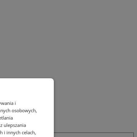
ywania i
danych osobowych,
etlania
az ulepszania
 i innych celach,