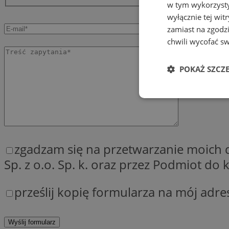
w tym wykorzysty
wyłącznie tej wi
zamiast na zgodz
chwili wycofać s
POKAŻ SZCZ
Niezbędne
zgadzam się na przetwarzanie moich
Sp. z o.o. Sp. k. oraz przez Podmiot d
Ni
prześlij kopię formularza na mój adre
Niezbędne pliki cook
zarządzanie kontem. 
Nazwa