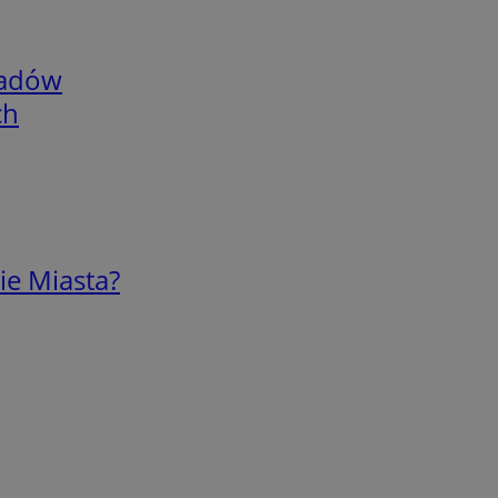
adów
ch
ie Miasta?