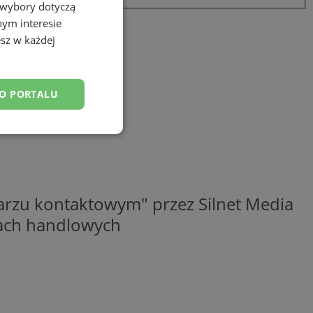
 wybory dotyczą
nym interesie
sz w każdej
DO PORTALU
esklasyfikowane
rzu kontaktowym" przez Silnet Media
elach handlowych
ane
owanie użytkownika i
j.