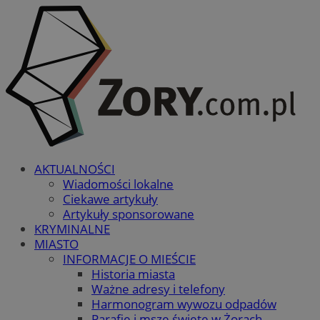
AKTUALNOŚCI
Wiadomości lokalne
Ciekawe artykuły
Artykuły sponsorowane
KRYMINALNE
MIASTO
INFORMACJE O MIEŚCIE
Historia miasta
Ważne adresy i telefony
Harmonogram wywozu odpadów
Parafie i msze święte w Żorach