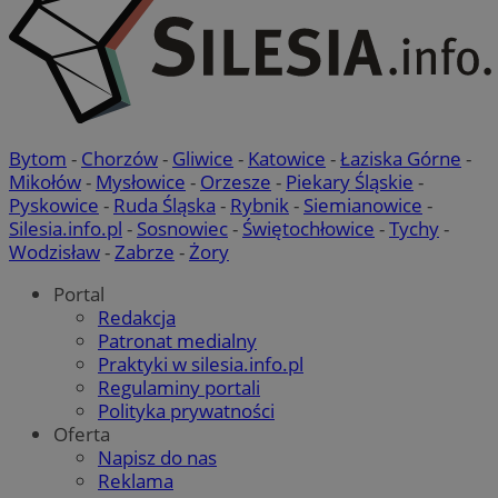
Bytom
-
Chorzów
-
Gliwice
-
Katowice
-
Łaziska Górne
-
Mikołów
-
Mysłowice
-
Orzesze
-
Piekary Śląskie
-
Pyskowice
-
Ruda Śląska
-
Rybnik
-
Siemianowice
-
Silesia.info.pl
-
Sosnowiec
-
Świętochłowice
-
Tychy
-
Wodzisław
-
Zabrze
-
Żory
Portal
Redakcja
Patronat medialny
Praktyki w silesia.info.pl
Regulaminy portali
Polityka prywatności
Oferta
Napisz do nas
Reklama