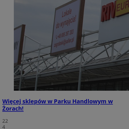
Więcej sklepów w Parku Handlowym w
Żorach!
22
4