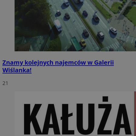
Znamy kolejnych najemców w Galerii
Wiślanka!
21