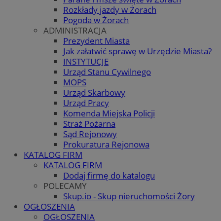
Rozkłady jazdy w Żorach
Pogoda w Żorach
ADMINISTRACJA
Prezydent Miasta
Jak załatwić sprawę w Urzędzie Miasta?
INSTYTUCJE
Urząd Stanu Cywilnego
MOPS
Urząd Skarbowy
Urząd Pracy
Komenda Miejska Policji
Straż Pożarna
Sąd Rejonowy
Prokuratura Rejonowa
KATALOG FIRM
KATALOG FIRM
Dodaj firmę do katalogu
POLECAMY
Skup.io - Skup nieruchomości Żory
OGŁOSZENIA
OGŁOSZENIA