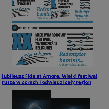
Jubileusz Fide et Amore. Wielki festiwal
rusza w Żorach i odwiedzi cały region