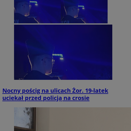
Nocny pościg na ulicach Żor. 19-latek
uciekał przed policją na crosie