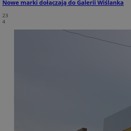
Nowe marki dołączają do Galerii Wiślanka
23
4