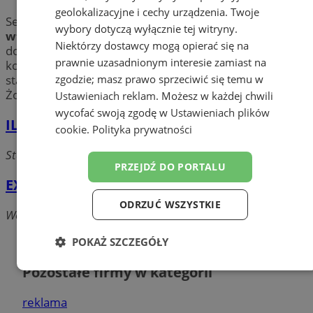
geolokalizacyjne i cechy urządzenia. Twoje
Segregujesz odpady? Szukasz
skupu surowców
wybory dotyczą wyłącznie tej witryny.
wtórnych lub złomu
w mieście Żory? Chcesz
Niektórzy dostawcy mogą opierać się na
dowiedzieć się jaki jest aktualny cennik metali
prawnie uzasadnionym interesie zamiast na
kolorowych? Sprawdź poniższą listę i poznaj aktualne
zgodzie; masz prawo sprzeciwić się temu w
stawki za sprzęt AGD, mosiądz, brąz, aluminium i stal w
Żorach.
Ustawieniach reklam
. Możesz w każdej chwili
wycofać swoją zgodę w
Ustawieniach plików
ILMAR
cookie
.
Polityka prywatności
Starowiejska, 44-240 Żory
PRZEJDŹ DO PORTALU
EXPORT - IMPORT SP.J.
ODRZUĆ WSZYSTKIE
Wodzisławska, 44-240 Żory
Dodaj firmę
POKAŻ SZCZEGÓŁY
Pozostałe firmy w kategorii
Niezbędne
Wydajność
Targetowanie
reklama