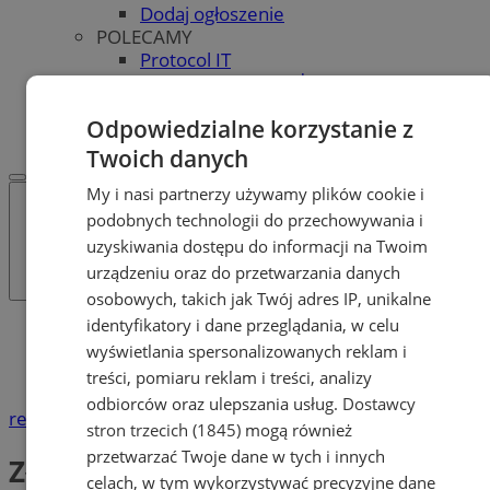
Dodaj ogłoszenie
POLECAMY
Protocol IT
Pracuj.pl - praca w Żorach
REKLAMA
Odpowiedzialne korzystanie z
WSPÓŁPRACA
Twoich danych
My i nasi partnerzy używamy plików cookie i
podobnych technologii do przechowywania i
uzyskiwania dostępu do informacji na Twoim
urządzeniu oraz do przetwarzania danych
osobowych, takich jak Twój adres IP, unikalne
identyfikatory i dane przeglądania, w celu
Katalog firm
wyświetlania spersonalizowanych reklam i
Produkcja, przemysł
Złom, surowce wtórne
treści, pomiaru reklam i treści, analizy
odbiorców oraz ulepszania usług.
Dostawcy
reklama
stron trzecich (1845)
mogą również
przetwarzać Twoje dane w tych i innych
Złom, surowce wtórne
celach, w tym wykorzystywać precyzyjne dane