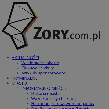
AKTUALNOŚCI
Wiadomości lokalne
Ciekawe artykuły
Artykuły sponsorowane
KRYMINALNE
MIASTO
INFORMACJE O MIEŚCIE
Historia miasta
Ważne adresy i telefony
Harmonogram wywozu odpadów
Parafie i msze święte w Żorach