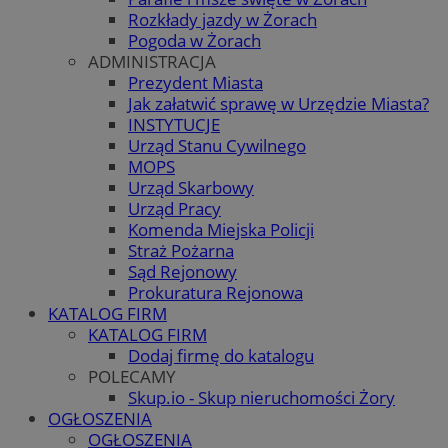
Rozkłady jazdy w Żorach
Pogoda w Żorach
ADMINISTRACJA
Prezydent Miasta
Jak załatwić sprawę w Urzędzie Miasta?
INSTYTUCJE
Urząd Stanu Cywilnego
MOPS
Urząd Skarbowy
Urząd Pracy
Komenda Miejska Policji
Straż Pożarna
Sąd Rejonowy
Prokuratura Rejonowa
KATALOG FIRM
KATALOG FIRM
Dodaj firmę do katalogu
POLECAMY
Skup.io - Skup nieruchomości Żory
OGŁOSZENIA
OGŁOSZENIA