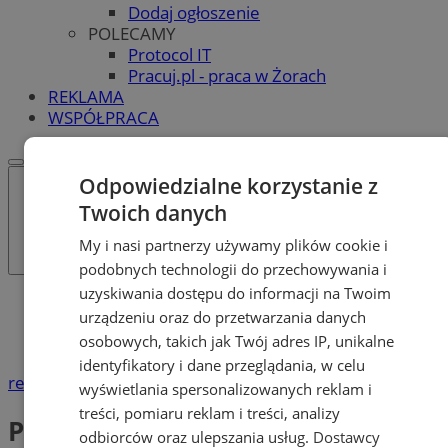
Dodaj ogłoszenie
POLECAMY
Protocol IT
Pracuj.pl - praca w Żorach
REKLAMA
WSPÓŁPRACA
Odpowiedzialne korzystanie z
Twoich danych
My i nasi partnerzy używamy plików cookie i
podobnych technologii do przechowywania i
uzyskiwania dostępu do informacji na Twoim
Katalog firm
urządzeniu oraz do przetwarzania danych
Urzędy i Instytucje
osobowych, takich jak Twój adres IP, unikalne
Policja
identyfikatory i dane przeglądania, w celu
reklama
wyświetlania spersonalizowanych reklam i
treści, pomiaru reklam i treści, analizy
Policja
odbiorców oraz ulepszania usług.
Dostawcy