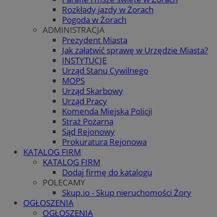
Rozkłady jazdy w Żorach
Pogoda w Żorach
ADMINISTRACJA
Prezydent Miasta
Jak załatwić sprawę w Urzędzie Miasta?
INSTYTUCJE
Urząd Stanu Cywilnego
MOPS
Urząd Skarbowy
Urząd Pracy
Komenda Miejska Policji
Straż Pożarna
Sąd Rejonowy
Prokuratura Rejonowa
KATALOG FIRM
KATALOG FIRM
Dodaj firmę do katalogu
POLECAMY
Skup.io - Skup nieruchomości Żory
OGŁOSZENIA
OGŁOSZENIA