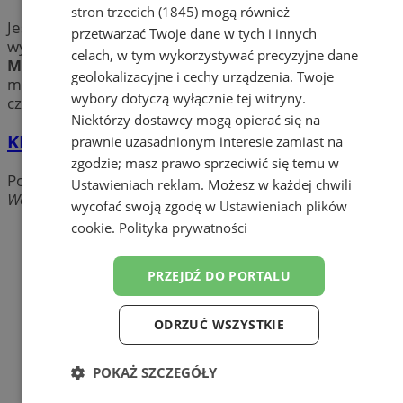
stron trzecich (1845)
mogą również
Jesteś świadkiem przestępstwa? Chcesz zgłosić
przetwarzać Twoje dane w tych i innych
wykroczenie? Sprawdź dane teleadresowe
Komendy
celach, w tym wykorzystywać precyzyjne dane
Miejskiej Policji
oraz
komisariatów dzielnicowych
w
geolokalizacyjne i cechy urządzenia. Twoje
mieście Żorach. Znajdź swoją placówkę w mieście Żory i
wybory dotyczą wyłącznie tej witryny.
czuj się bezpiecznie!
Niektórzy dostawcy mogą opierać się na
KMP - Komenda Miejska Policji
prawnie uzasadnionym interesie zamiast na
zgodzie; masz prawo sprzeciwić się temu w
Policja
Ustawieniach reklam
. Możesz w każdej chwili
Wodzisławska, 44-240 Żory
wycofać swoją zgodę w
Ustawieniach plików
cookie
.
Polityka prywatności
PRZEJDŹ DO PORTALU
ODRZUĆ WSZYSTKIE
POKAŻ SZCZEGÓŁY