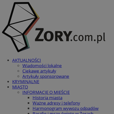
AKTUALNOŚCI
Wiadomości lokalne
Ciekawe artykuły
Artykuły sponsorowane
KRYMINALNE
MIASTO
INFORMACJE O MIEŚCIE
Historia miasta
Ważne adresy i telefony
Harmonogram wywozu odpadów
Parafie i msze święte w Żorach