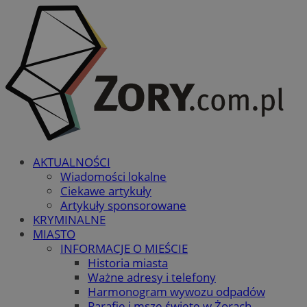
AKTUALNOŚCI
Wiadomości lokalne
Ciekawe artykuły
Artykuły sponsorowane
KRYMINALNE
MIASTO
INFORMACJE O MIEŚCIE
Historia miasta
Ważne adresy i telefony
Harmonogram wywozu odpadów
Parafie i msze święte w Żorach