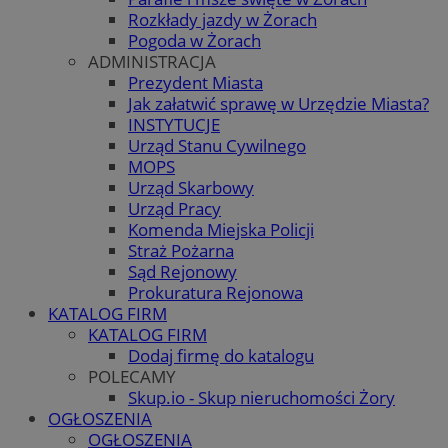
Rozkłady jazdy w Żorach
Pogoda w Żorach
ADMINISTRACJA
Prezydent Miasta
Jak załatwić sprawę w Urzędzie Miasta?
INSTYTUCJE
Urząd Stanu Cywilnego
MOPS
Urząd Skarbowy
Urząd Pracy
Komenda Miejska Policji
Straż Pożarna
Sąd Rejonowy
Prokuratura Rejonowa
KATALOG FIRM
KATALOG FIRM
Dodaj firmę do katalogu
POLECAMY
Skup.io - Skup nieruchomości Żory
OGŁOSZENIA
OGŁOSZENIA