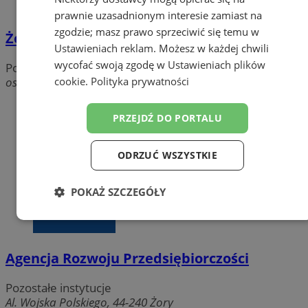
prawnie uzasadnionym interesie zamiast na
zgodzie; masz prawo sprzeciwić się temu w
Żorska Izba Gospodarcza
Ustawieniach reklam
. Możesz w każdej chwili
wycofać swoją zgodę w
Ustawieniach plików
Pozostałe instytucje
cookie
.
Polityka prywatności
os. Sikorskiego, 44-240 Żory
PRZEJDŹ DO PORTALU
ODRZUĆ WSZYSTKIE
POKAŻ SZCZEGÓŁY
Niezbędne
Wydajność
Targetowanie
Agencja Rozwoju Przedsiębiorczości
Funkcjonalność
Niesklasyfikowane
Pozostałe instytucje
Al. Wojska Polskiego, 44-240 Żory