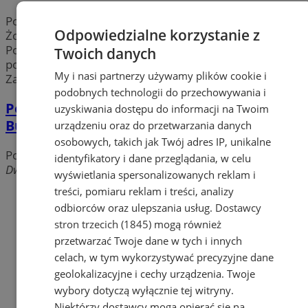
Potrzebujesz danych teleadresowych
instytucji
w
Odpowiedzialne korzystanie z
Żorach? Sprawdź
pozostałe instytucje
w mieście Żory.
Poznaj adresy i numery kontaktowe
placówek
w
Twoich danych
pobliżu Żor takich jak Dom Dziecka, Wydział
My i nasi partnerzy używamy plików cookie i
Zarządzania Kryzysowego czy schronisko.
podobnych technologii do przechowywania i
Powiatowy Inspektorat Nadzoru
uzyskiwania dostępu do informacji na Twoim
Budowlanego
urządzeniu oraz do przetwarzania danych
osobowych, takich jak Twój adres IP, unikalne
Pozostałe instytucje
identyfikatory i dane przeglądania, w celu
Dworcowa, 44-240 Żory
wyświetlania spersonalizowanych reklam i
treści, pomiaru reklam i treści, analizy
odbiorców oraz ulepszania usług.
Dostawcy
stron trzecich (1845)
mogą również
przetwarzać Twoje dane w tych i innych
celach, w tym wykorzystywać precyzyjne dane
geolokalizacyjne i cechy urządzenia. Twoje
wybory dotyczą wyłącznie tej witryny.
Niektórzy dostawcy mogą opierać się na