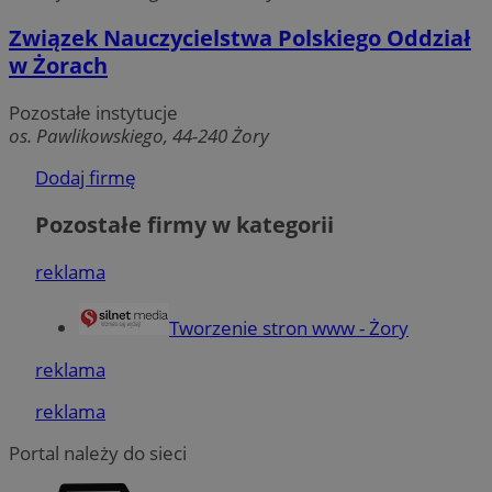
Związek Nauczycielstwa Polskiego Oddział
w Żorach
Niezbędne
Wydajność
Targetowanie
Pozostałe instytucje
os. Pawlikowskiego, 44-240 Żory
Funkcjonalność
Niesklasyfikowane
Dodaj firmę
Niezbędne pliki cookie umożliwiają korzystanie z
podstawowych funkcji strony internetowej, takich jak
logowanie użytkownika i zarządzanie kontem. Bez
Pozostałe firmy w kategorii
niezbędnych plików cookie nie można prawidłowo
korzystać ze strony internetowej.
reklama
Okres
Nazwa
Provider
/
Domena
przechowy
Tworzenie stron www - Żory
SessID
zory.com.pl
1 rok
reklama
QeSessID
zory.com.pl
1 rok
reklama
Portal należy do sieci
MvSessID
zory.com.pl
1 rok