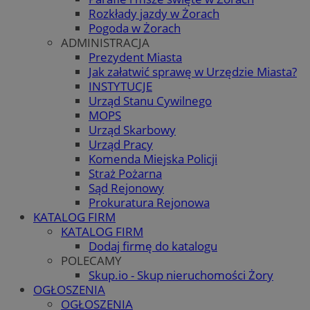
Rozkłady jazdy w Żorach
Pogoda w Żorach
ADMINISTRACJA
Prezydent Miasta
Jak załatwić sprawę w Urzędzie Miasta?
INSTYTUCJE
Urząd Stanu Cywilnego
MOPS
Urząd Skarbowy
Urząd Pracy
Komenda Miejska Policji
Straż Pożarna
Sąd Rejonowy
Prokuratura Rejonowa
KATALOG FIRM
KATALOG FIRM
Dodaj firmę do katalogu
POLECAMY
Skup.io - Skup nieruchomości Żory
OGŁOSZENIA
OGŁOSZENIA