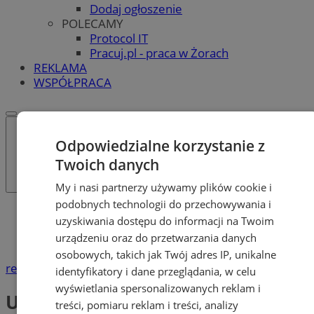
Dodaj ogłoszenie
POLECAMY
Protocol IT
Pracuj.pl - praca w Żorach
REKLAMA
WSPÓŁPRACA
Odpowiedzialne korzystanie z
Twoich danych
My i nasi partnerzy używamy plików cookie i
podobnych technologii do przechowywania i
Katalog firm
uzyskiwania dostępu do informacji na Twoim
Urzędy i Instytucje
urządzeniu oraz do przetwarzania danych
Urząd Miasta
osobowych, takich jak Twój adres IP, unikalne
reklama
identyfikatory i dane przeglądania, w celu
wyświetlania spersonalizowanych reklam i
Urząd Miasta
treści, pomiaru reklam i treści, analizy