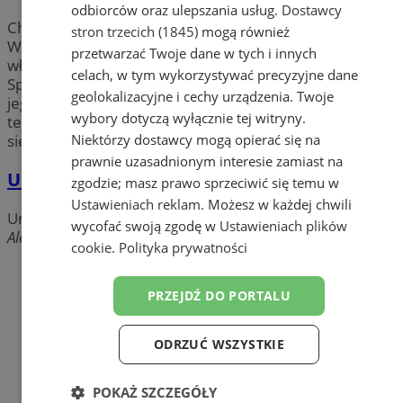
odbiorców oraz ulepszania usług.
Dostawcy
Chcesz wymienić dowód osobisty? Musisz odwiedzić
stron trzecich (1845)
mogą również
Wydział Komunikacji, gdyż Twój dowód rejestracyjny
przetwarzać Twoje dane w tych i innych
właśnie stracił ważność? Zdałeś kurs na prawo jazdy?
celach, w tym wykorzystywać precyzyjne dane
Sprawdź adres i godziny otwarcia
Urzędu Miasta
oraz
geolokalizacyjne i cechy urządzenia. Twoje
jego placówek w mieście Żory. Zobacz numery
wybory dotyczą wyłącznie tej witryny.
telefonów konkretnych wydziałów w Żorach i dowiedz
Niektórzy dostawcy mogą opierać się na
się jak i gdzie załatwić sprawy urzędowe.
prawnie uzasadnionym interesie zamiast na
UM - Urząd Miasta
zgodzie; masz prawo sprzeciwić się temu w
Ustawieniach reklam
. Możesz w każdej chwili
Urząd Miasta
wycofać swoją zgodę w
Ustawieniach plików
Aleja Wojska Polskiego, 44-240 Żory
cookie
.
Polityka prywatności
PRZEJDŹ DO PORTALU
ODRZUĆ WSZYSTKIE
POKAŻ SZCZEGÓŁY