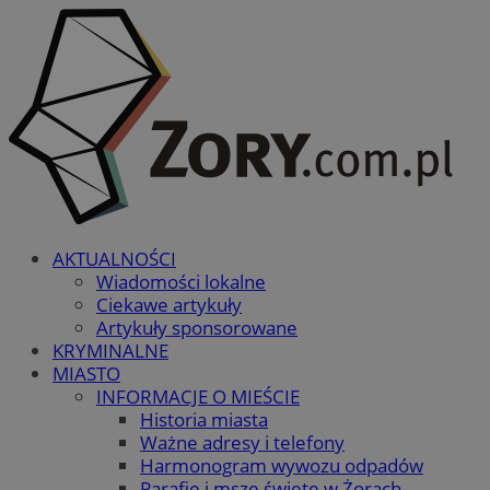
AKTUALNOŚCI
Wiadomości lokalne
Ciekawe artykuły
Artykuły sponsorowane
KRYMINALNE
MIASTO
INFORMACJE O MIEŚCIE
Historia miasta
Ważne adresy i telefony
Harmonogram wywozu odpadów
Parafie i msze święte w Żorach