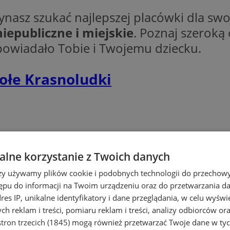
ynasz szukać najlepszej placówki dla sw
iepubliczne i miejskie
. Poznaj szeroką 
dpowiadało Tobie i Twojemu dziecku.
ołe Krasnoludki
lne korzystanie z Twoich danych
rzy używamy plików cookie i podobnych technologii do przechow
ępu do informacji na Twoim urządzeniu oraz do przetwarzania 
Edukacja z duszą
dres IP, unikalne identyfikatory i dane przeglądania, w celu wyświ
h reklam i treści, pomiaru reklam i treści, analizy odbiorców or
tron trzecich (1845)
mogą również przetwarzać Twoje dane w tych