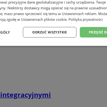
wać precyzyjne dane geolokalizacyjne i cechy urządzenia. Twoje
ry
tryny. Niektórzy dostawcy mogą opierać się na prawnie uzasadnio
ie; masz prawo sprzeciwić się temu w
Ustawieniach reklam
. Może
woją zgodę w
Ustawieniach plików cookie
.
Polityka prywatności
ny Chatka Puchatka
EGÓŁY
ODRZUĆ WSZYSTKIE
PRZEJDŹ 
Wydajność
Targetowanie
Funkcjonalność
Ni
ezbędne
Wydajność
Targetowanie
Funkcjonalność
Niesklasyfikow
ie umożliwiają korzystanie z podstawowych funkcji strony internetowej, takich jak log
 integracyjnymi
Bez niezbędnych plików cookie nie można prawidłowo korzystać ze strony internetowe
Okres
Provider
/
Domena
Opis
przechowywania