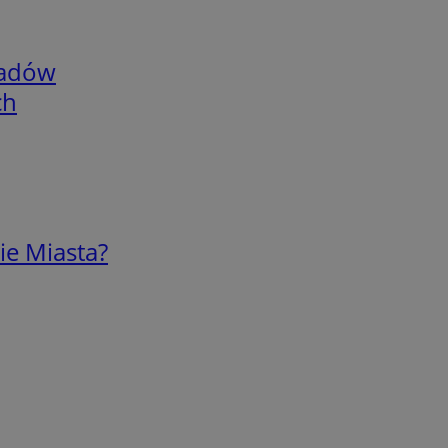
adów
ch
ie Miasta?