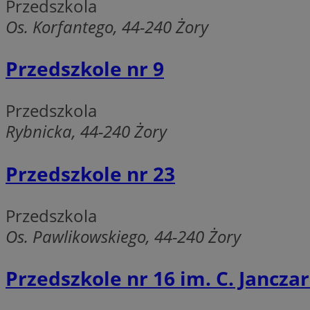
Przedszkola
SessID
Os. Korfantego, 44-240 Żory
QeSessID
MvSessID
Przedszkole nr 9
__cf_bm
Przedszkola
suid
Rybnicka, 44-240 Żory
INGRESSCOOKIE
Przedszkole nr 23
Przedszkola
euds
Os. Pawlikowskiego, 44-240 Żory
VISITOR_PRIVACY_
Przedszkole nr 16 im. C. Jancza