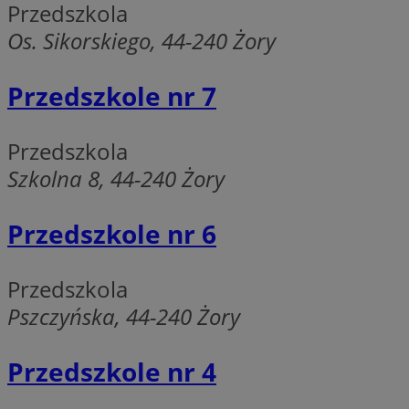
Przedszkola
Os. Sikorskiego, 44-240 Żory
li_gc
Przedszkole nr 7
CookieScriptConse
Przedszkola
Szkolna 8, 44-240 Żory
Przedszkole nr 6
Nazwa
Nazwa
Nazwa
gid_CAESEEbgrCsX
_ga_L2744325BY
Przedszkola
__mguid_
tt_viewer
Pszczyńska, 44-240 Żory
_ga
DSID
Przedszkole nr 4
ADKUID