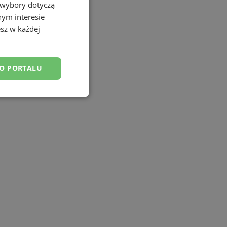
 wybory dotyczą
nym interesie
sz w każdej
DO PORTALU
esklasyfikowane
ane
owanie użytkownika i
j.