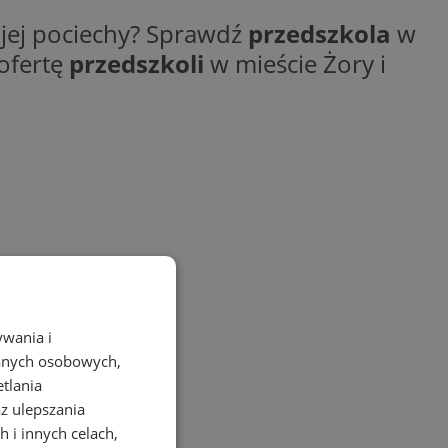
ojej pociechy? Sprawdź
przedszkola
w
ofertę
przedszkoli
w mieście Żory i
ywania i
danych osobowych,
etlania
az ulepszania
 i innych celach,