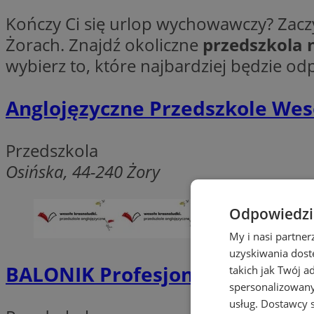
Kończy Ci się urlop wychowawczy? Zacz
Żorach. Znajdź okoliczne
przedszkola n
wybierz to, które najbardziej będzie o
Anglojęzyczne Przedszkole Wes
Przedszkola
Osińska, 44-240 Żory
Odpowiedzia
My i nasi partne
uzyskiwania dost
BALONIK Profesjonalna opieka 
takich jak Twój a
spersonalizowanyc
usług.
Dostawcy s