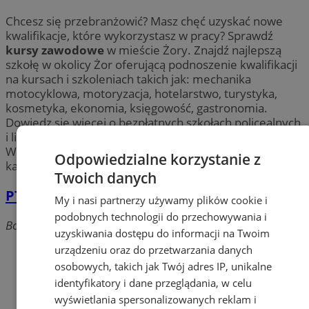
Chcesz się przebranżowić? Masz chęć uzyskać nowe
kwalifikacje, które wykorzystasz w pracy? Sprawdź
kursy zawodowe
w mieście Żory. Znajdź najlepszą
szkołę w okolicy Żor oferującą podnoszenie kwalifikacji
na kursach i szkoleniach takich jak: mechanika
motocyklowa, motoryzacja, hotelarstwo, turystyka,
kosmetyka, ekonomia, księgowość, gastronomia.
Dowiedz się więcej o bezpłatnych szkołach policealnych
i liceach ogólnokształcących dla dorosłych w Żorach.
Wybierz
kursy zawodowe
i zaprojektuj swoją nową
Odpowiedzialne korzystanie z
karierę!
Twoich danych
PTH DVZ Adam Zagrodnik
My i nasi partnerzy używamy plików cookie i
podobnych technologii do przechowywania i
Boczna, 44-240 Żory
uzyskiwania dostępu do informacji na Twoim
urządzeniu oraz do przetwarzania danych
osobowych, takich jak Twój adres IP, unikalne
identyfikatory i dane przeglądania, w celu
wyświetlania spersonalizowanych reklam i