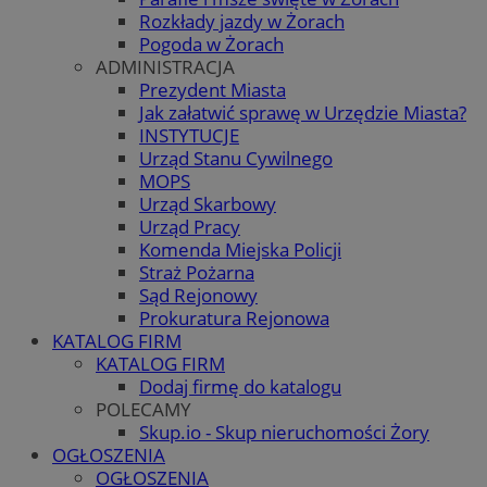
Rozkłady jazdy w Żorach
Pogoda w Żorach
ADMINISTRACJA
Prezydent Miasta
Jak załatwić sprawę w Urzędzie Miasta?
INSTYTUCJE
Urząd Stanu Cywilnego
MOPS
Urząd Skarbowy
Urząd Pracy
Komenda Miejska Policji
Straż Pożarna
Sąd Rejonowy
Prokuratura Rejonowa
KATALOG FIRM
KATALOG FIRM
Dodaj firmę do katalogu
POLECAMY
Skup.io - Skup nieruchomości Żory
OGŁOSZENIA
OGŁOSZENIA