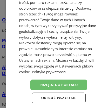
treści, pomiaru reklam i treści, analizy
odbiorców oraz ulepszania usług.
Dostawcy
stron trzecich (1845)
mogą również
Ośrodek Szkolenia Operator
przetwarzać Twoje dane w tych i innych
celach, w tym wykorzystywać precyzyjne dane
Boczna, 44-240 Żory
geolokalizacyjne i cechy urządzenia. Twoje
wybory dotyczą wyłącznie tej witryny.
Przedsiębiorstwo Techniczno-Handlowe
Niektórzy dostawcy mogą opierać się na
DVZ Adam Zagrodnik
prawnie uzasadnionym interesie zamiast na
zgodzie; masz prawo sprzeciwić się temu w
Jarzębinowa, 44-240 Żory
Ustawieniach reklam
. Możesz w każdej chwili
wycofać swoją zgodę w
Ustawieniach plików
Akademia Rozwoju Personalnego LOREM
cookie
.
Polityka prywatności
Dorota Smolorz
Folwarecka 23, 44-240 Żory
PRZEJDŹ DO PORTALU
Ad Acta sp. z o.o.
ODRZUĆ WSZYSTKIE
Węglowa, 44-240 Żory