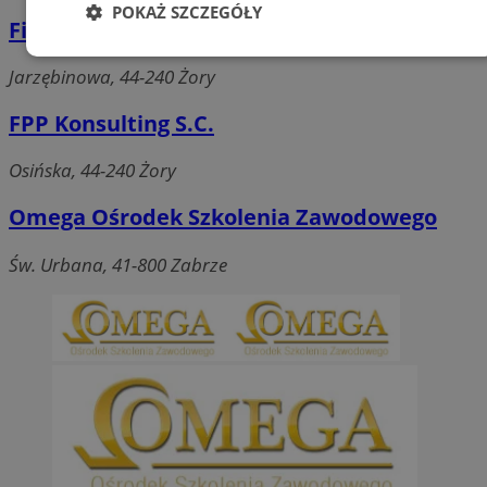
POKAŻ SZCZEGÓŁY
Firma szkoleniowo - usługowa W i M
Niezbędne
Wydajność
Targetowanie
Jarzębinowa, 44-240 Żory
FPP Konsulting S.C.
Funkcjonalność
Niesklasyfikowane
Osińska, 44-240 Żory
Omega Ośrodek Szkolenia Zawodowego
Św. Urbana, 41-800 Zabrze
Niezbędne
Wydajność
Targetowanie
Funkcjonalność
Niesklasyfikowane
Niezbędne pliki cookie umożliwiają korzystanie z
podstawowych funkcji strony internetowej, takich jak
logowanie użytkownika i zarządzanie kontem. Bez
niezbędnych plików cookie nie można prawidłowo
korzystać ze strony internetowej.
Okres
Nazwa
Provider
/
Domena