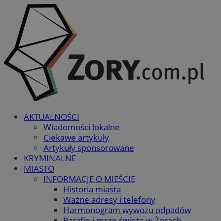
AKTUALNOŚCI
Wiadomości lokalne
Ciekawe artykuły
Artykuły sponsorowane
KRYMINALNE
MIASTO
INFORMACJE O MIEŚCIE
Historia miasta
Ważne adresy i telefony
Harmonogram wywozu odpadów
Parafie i msze święte w Żorach