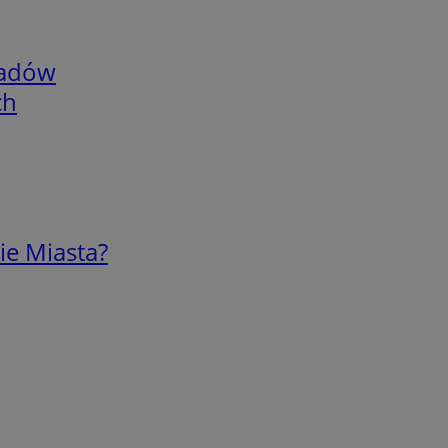
adów
ch
ie Miasta?