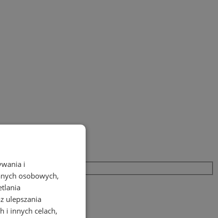
ywania i
danych osobowych,
etlania
az ulepszania
 i innych celach,