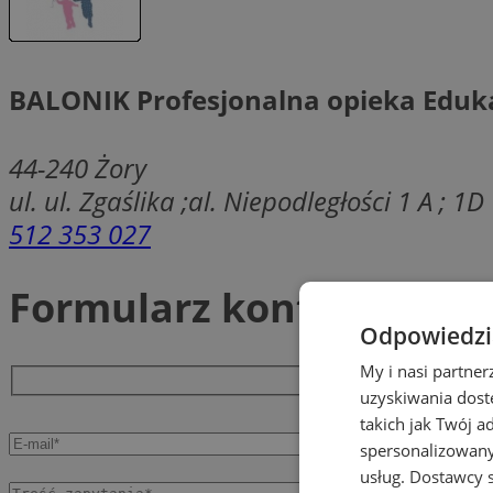
BALONIK Profesjonalna opieka Eduka
44-240
Żory
ul. ul. Zgaślika ;al. Niepodległości 1 A ; 1D
512 353 027
Formularz kontaktowy
Odpowiedzia
My i nasi partne
uzyskiwania dost
takich jak Twój a
spersonalizowanyc
usług.
Dostawcy s