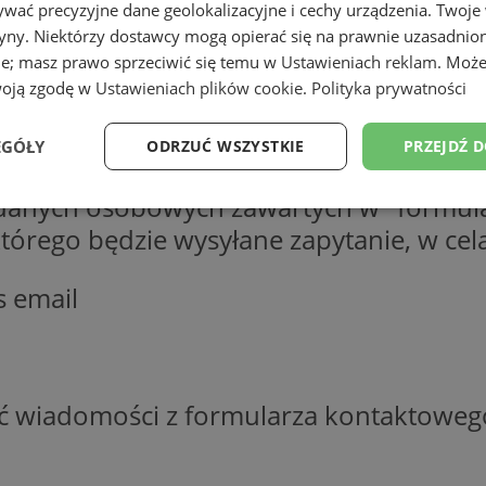
wać precyzyjne dane geolokalizacyjne i cechy urządzenia. Twoje
tryny. Niektórzy dostawcy mogą opierać się na prawnie uzasadnio
ie; masz prawo sprzeciwić się temu w
Ustawieniach reklam
. Może
woją zgodę w
Ustawieniach plików cookie
.
Polityka prywatności
EGÓŁY
ODRZUĆ WSZYSTKIE
PRZEJDŹ 
 danych osobowych zawartych w "formula
Wydajność
Targetowanie
Funkcjonalność
Ni
o którego będzie wysyłane zapytanie, w c
s email
ezbędne
Wydajność
Targetowanie
Funkcjonalność
Niesklasyfikow
ść wiadomości z formularza kontaktoweg
ie umożliwiają korzystanie z podstawowych funkcji strony internetowej, takich jak log
Bez niezbędnych plików cookie nie można prawidłowo korzystać ze strony internetowe
Okres
Provider
/
Domena
Opis
przechowywania