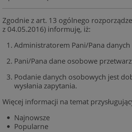
SessID
QeSessID
Zgodnie z art. 13 ogólnego rozporządze
MvSessID
z 04.05.2016) informuję, iż:
__cf_bm
Administratorem Pani/Pana danych 
suid
Pani/Pana dane osobowe przetwarzan
INGRESSCOOKIE
Podanie danych osobowych jest do
wysłania zapytania.
euds
Więcej informacji na temat przysługuj
VISITOR_PRIVACY_
Najnowsze
Popularne