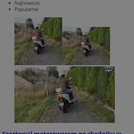
Najnowsze
Popularne
Szarżował motorowerem po chodniku w