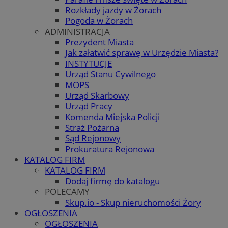
Rozkłady jazdy w Żorach
Pogoda w Żorach
ADMINISTRACJA
Prezydent Miasta
Jak załatwić sprawę w Urzędzie Miasta?
INSTYTUCJE
Urząd Stanu Cywilnego
MOPS
Urząd Skarbowy
Urząd Pracy
Komenda Miejska Policji
Straż Pożarna
Sąd Rejonowy
Prokuratura Rejonowa
KATALOG FIRM
KATALOG FIRM
Dodaj firmę do katalogu
POLECAMY
Skup.io - Skup nieruchomości Żory
OGŁOSZENIA
OGŁOSZENIA