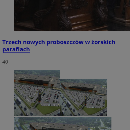
Trzech nowych proboszczów w żorskich
parafiach
40