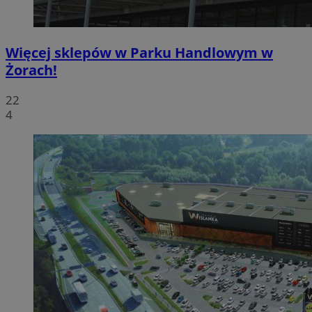
Więcej sklepów w Parku Handlowym w
Żorach!
22
4