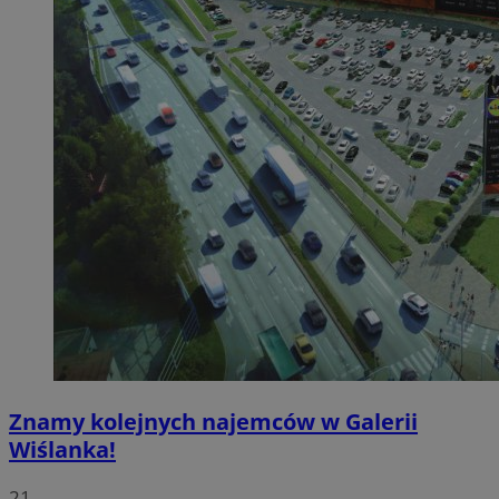
Znamy kolejnych najemców w Galerii
Wiślanka!
21