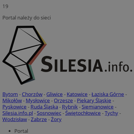
19
Portal należy do sieci
Bytom
-
Chorzów
-
Gliwice
-
Katowice
-
Łaziska Górne
-
Mikołów
-
Mysłowice
-
Orzesze
-
Piekary Śląskie
-
Pyskowice
-
Ruda Śląska
-
Rybnik
-
Siemianowice
-
Silesia.info.pl
-
Sosnowiec
-
Świętochłowice
-
Tychy
-
Wodzisław
-
Zabrze
-
Żory
Portal