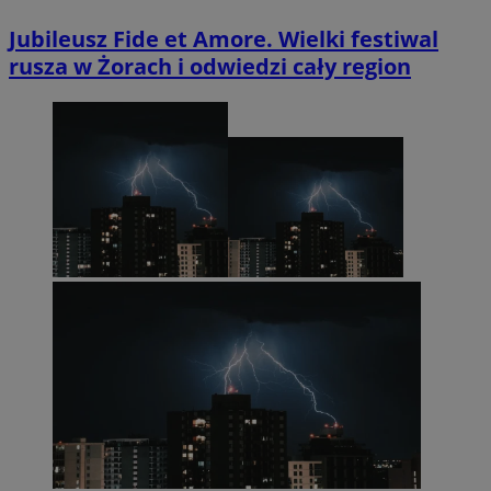
Jubileusz Fide et Amore. Wielki festiwal
rusza w Żorach i odwiedzi cały region