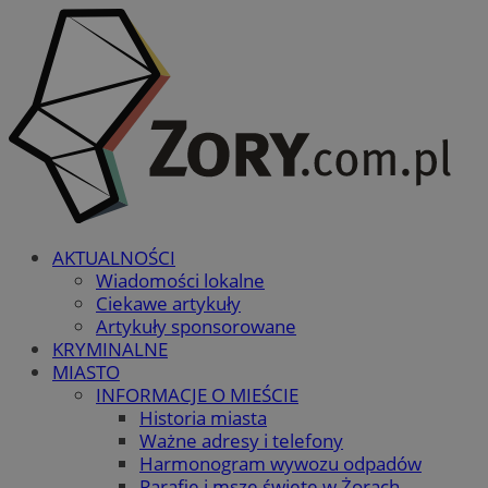
AKTUALNOŚCI
Wiadomości lokalne
Ciekawe artykuły
Artykuły sponsorowane
KRYMINALNE
MIASTO
INFORMACJE O MIEŚCIE
Historia miasta
Ważne adresy i telefony
Harmonogram wywozu odpadów
Parafie i msze święte w Żorach