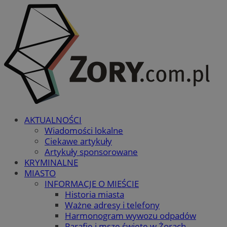
AKTUALNOŚCI
Wiadomości lokalne
Ciekawe artykuły
Artykuły sponsorowane
KRYMINALNE
MIASTO
INFORMACJE O MIEŚCIE
Historia miasta
Ważne adresy i telefony
Harmonogram wywozu odpadów
Parafie i msze święte w Żorach