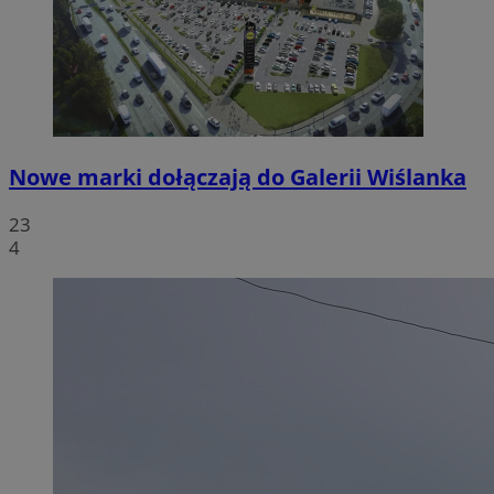
Nowe marki dołączają do Galerii Wiślanka
23
4