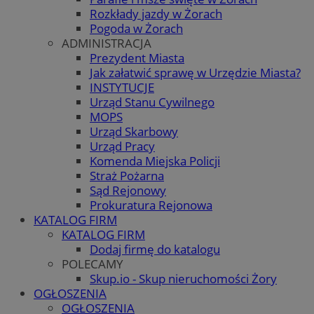
Rozkłady jazdy w Żorach
Pogoda w Żorach
ADMINISTRACJA
Prezydent Miasta
Jak załatwić sprawę w Urzędzie Miasta?
INSTYTUCJE
Urząd Stanu Cywilnego
MOPS
Urząd Skarbowy
Urząd Pracy
Komenda Miejska Policji
Straż Pożarna
Sąd Rejonowy
Prokuratura Rejonowa
KATALOG FIRM
KATALOG FIRM
Dodaj firmę do katalogu
POLECAMY
Skup.io - Skup nieruchomości Żory
OGŁOSZENIA
OGŁOSZENIA