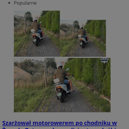
Popularne
Szarżował motorowerem po chodniku w