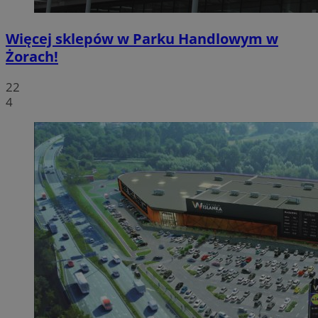
Więcej sklepów w Parku Handlowym w
Żorach!
22
4