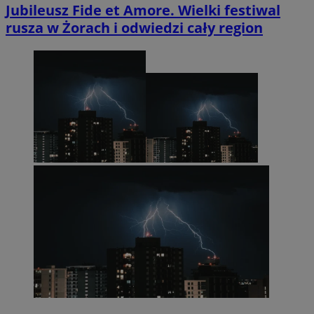
Jubileusz Fide et Amore. Wielki festiwal
rusza w Żorach i odwiedzi cały region