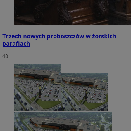
Trzech nowych proboszczów w żorskich
parafiach
40