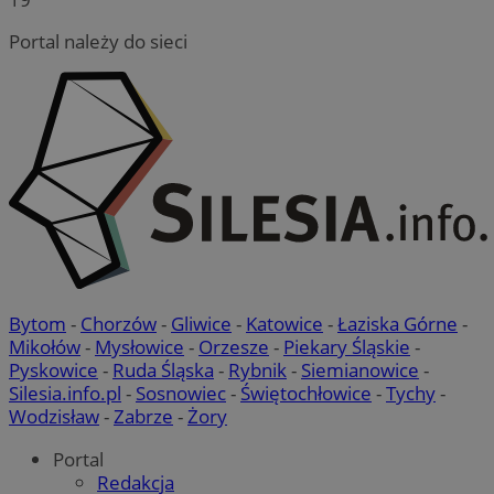
Portal należy do sieci
Bytom
-
Chorzów
-
Gliwice
-
Katowice
-
Łaziska Górne
-
Mikołów
-
Mysłowice
-
Orzesze
-
Piekary Śląskie
-
Pyskowice
-
Ruda Śląska
-
Rybnik
-
Siemianowice
-
Silesia.info.pl
-
Sosnowiec
-
Świętochłowice
-
Tychy
-
Wodzisław
-
Zabrze
-
Żory
Portal
Redakcja