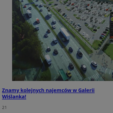
Znamy kolejnych najemców w Galerii
Wiślanka!
21