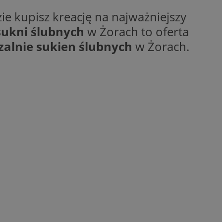
ie kupisz kreację na najważniejszy
ukni ślubnych
w Żorach to oferta
alnie sukien ślubnych
w Żorach.
ane
owanie użytkownika i
j.
entyfikator sesji.
entyfikator sesji.
entyfikator sesji.
niania ludzi i
trony internetowej,
e ważnych raportów
ryny internetowej.
 identyfikatora
erów obsługuje