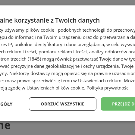
lne korzystanie z Twoich danych
rzy używamy plików cookie i podobnych technologii do przechow
ępu do informacji na Twoim urządzeniu oraz do przetwarzania 
dres IP, unikalne identyfikatory i dane przeglądania, w celu wyświ
h reklam i treści, pomiaru reklam i treści, analizy odbiorców or
tron trzecich (1845)
mogą również przetwarzać Twoje dane w tych
wać precyzyjne dane geolokalizacyjne i cechy urządzenia. Twoje
tryny. Niektórzy dostawcy mogą opierać się na prawnie uzasadnio
ie; masz prawo sprzeciwić się temu w
Ustawieniach reklam
. Może
woją zgodę w
Ustawieniach plików cookie
.
Polityka prywatności
EGÓŁY
ODRZUĆ WSZYSTKIE
PRZEJDŹ 
ne
Wydajność
Targetowanie
Funkcjonalność
Ni