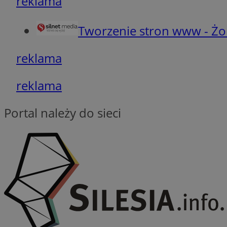
reklama
Tworzenie stron www - Żo
euds
reklama
VISITOR_PRIVACY_
reklama
Portal należy do sieci
li_gc
CookieScriptConse