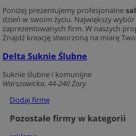
Poniżej prezentujemy profesjonalne
sa
dzień w swoim życiu. Największy wybór
zaprezentowanych firm. W naszych prop
Ni
Znajdź kreację stworzoną na miarę Two
Niezbędne pliki cook
zarządzanie kontem. 
Delta Suknie Ślubne
Nazwa
SessID
Suknie ślubne i komunijne
QeSessID
Warszowicka, 44-240 Żory
MvSessID
__cf_bm
Dodaj firmę
Pozostałe firmy w kategorii
suid
INGRESSCOOKIE