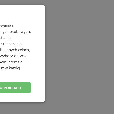
ywania i
danych osobowych,
etlania
az ulepszania
 i innych celach,
 wybory dotyczą
nym interesie
sz w każdej
DO PORTALU
esklasyfikowane