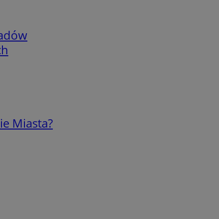
adów
ch
ie Miasta?