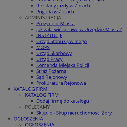
Rozkłady jazdy w Żorach
Pogoda w Żorach
ADMINISTRACJA
Prezydent Miasta
Jak załatwić sprawę w Urzędzie Miasta?
INSTYTUCJE
Urząd Stanu Cywilnego
MOPS
Urząd Skarbowy
Urząd Pracy
Komenda Miejska Policji
Straż Pożarna
Sąd Rejonowy
Prokuratura Rejonowa
KATALOG FIRM
KATALOG FIRM
Dodaj firmę do katalogu
POLECAMY
Skup.io - Skup nieruchomości Żory
OGŁOSZENIA
OGŁOSZENIA