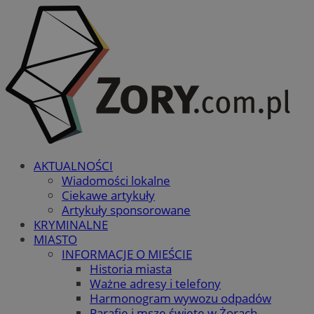
AKTUALNOŚCI
Wiadomości lokalne
Ciekawe artykuły
Artykuły sponsorowane
KRYMINALNE
MIASTO
INFORMACJE O MIEŚCIE
Historia miasta
Ważne adresy i telefony
Harmonogram wywozu odpadów
Parafie i msze święte w Żorach