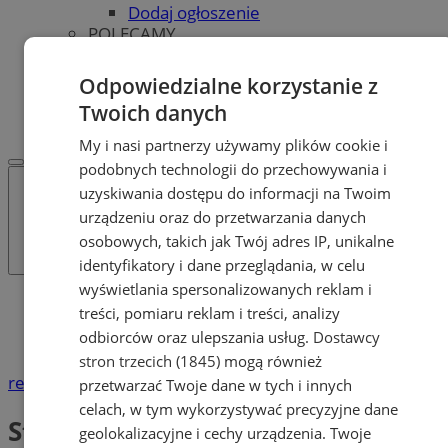
Dodaj ogłoszenie
POLECAMY
Protocol IT
Pracuj.pl - praca w Żorach
Odpowiedzialne korzystanie z
REKLAMA
Twoich danych
WSPÓŁPRACA
My i nasi partnerzy używamy plików cookie i
podobnych technologii do przechowywania i
uzyskiwania dostępu do informacji na Twoim
urządzeniu oraz do przetwarzania danych
osobowych, takich jak Twój adres IP, unikalne
identyfikatory i dane przeglądania, w celu
wyświetlania spersonalizowanych reklam i
Katalog firm
treści, pomiaru reklam i treści, analizy
Moda, Uroda
odbiorców oraz ulepszania usług.
Dostawcy
Styliści, wizażyści, projektanci mody
stron trzecich (1845)
mogą również
reklama
przetwarzać Twoje dane w tych i innych
celach, w tym wykorzystywać precyzyjne dane
Styliści, wizażyści, projektanci
geolokalizacyjne i cechy urządzenia. Twoje