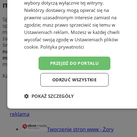
mody
wybory dotyczą wyłącznie tej witryny.
Niektórzy dostawcy mogą opierać się na
prawnie uzasadnionym interesie zamiast na
Sprawdź profesjonalnych stylistów i wizażystów ,
zgodzie; masz prawo sprzeciwić się temu w
specjalizujących się w zakresie
urody
i
sylwetki
w
mieście Żory, przed którymi trendy modowe nie mają
Ustawieniach reklam
. Możesz w każdej chwili
żadnych tajemnic. Sprawdź, które firmy w Żorach
wycofać swoją zgodę w
Ustawieniach plików
świadczą kompleksowe kreowanie wizerunku. Poznaj
cookie
.
Polityka prywatności
najlepszych stylistów, wizażystów i projektantów
mody
w okolicy Żor i ciesz się pięknie dobranym
PRZEJDŹ DO PORTALU
makijażem, fryzurą i stylizacją.
Kategoria nie zawiera żadnych prezentacji firm.
ODRZUĆ WSZYSTKIE
Dodaj firmę
POKAŻ SZCZEGÓŁY
Pozostałe firmy w kategorii
Niezbędne
Wydajność
Targetowanie
reklama
Tworzenie stron www - Żory
Funkcjonalność
Niesklasyfikowane