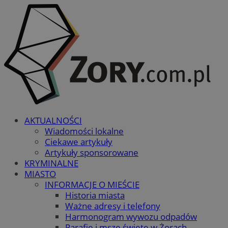
AKTUALNOŚCI
Wiadomości lokalne
Ciekawe artykuły
Artykuły sponsorowane
KRYMINALNE
MIASTO
INFORMACJE O MIEŚCIE
Historia miasta
Ważne adresy i telefony
Harmonogram wywozu odpadów
Parafie i msze święte w Żorach