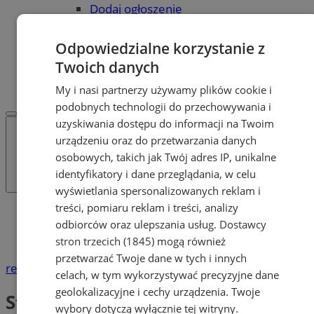
Dodaj ogłoszenie
POLECAMY
Protocol IT
Odpowiedzialne korzystanie z
Pracuj.pl - praca w Żorach
Twoich danych
REKLAMA
WSPÓŁPRACA
My i nasi partnerzy używamy plików cookie i
podobnych technologii do przechowywania i
uzyskiwania dostępu do informacji na Twoim
urządzeniu oraz do przetwarzania danych
osobowych, takich jak Twój adres IP, unikalne
identyfikatory i dane przeglądania, w celu
wyświetlania spersonalizowanych reklam i
treści, pomiaru reklam i treści, analizy
Katalog firm
odbiorców oraz ulepszania usług.
Dostawcy
Moda, Uroda
Studia Tatuażu
stron trzecich (1845)
mogą również
przetwarzać Twoje dane w tych i innych
reklama
celach, w tym wykorzystywać precyzyjne dane
geolokalizacyjne i cechy urządzenia. Twoje
Studia Tatuażu
wybory dotyczą wyłącznie tej witryny.