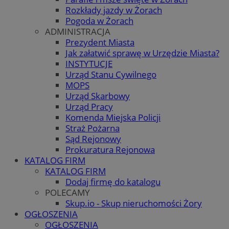
Rozkłady jazdy w Żorach
Pogoda w Żorach
ADMINISTRACJA
Prezydent Miasta
Jak załatwić sprawę w Urzędzie Miasta?
INSTYTUCJE
Urząd Stanu Cywilnego
MOPS
Urząd Skarbowy
Urząd Pracy
Komenda Miejska Policji
Straż Pożarna
Sąd Rejonowy
Prokuratura Rejonowa
KATALOG FIRM
KATALOG FIRM
Dodaj firmę do katalogu
POLECAMY
Skup.io - Skup nieruchomości Żory
OGŁOSZENIA
OGŁOSZENIA