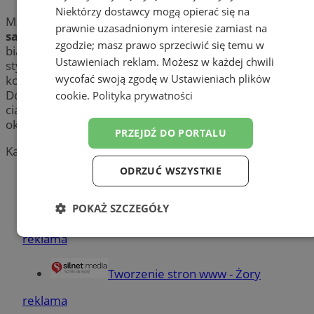
Niektórzy dostawcy mogą opierać się na
Marzysz o
tatuażu
? Sprawdź
profesjonalne studia i
prawnie uzasadnionym interesie zamiast na
salony tatuażu
wykonujące tatuaże kolorowe i czarno-
zgodzie; masz prawo sprzeciwić się temu w
białe w mieście Żory. Poznaj tatuażystów w Żorach, ich
Ustawieniach reklam
. Możesz w każdej chwili
style oraz realizacje i umów się na bezpłatne
wycofać swoją zgodę w
Ustawieniach plików
konsultacje, które pozwolą Ci spełnić marzenia.
Dowiedz się także czym jest bezbolesne przekłuwanie
cookie
.
Polityka prywatności
ciała i kolczykowanie oraz gdzie możesz je wykonać w
okolicy Żor.
PRZEJDŹ DO PORTALU
Kategoria nie zawiera żadnych prezentacji firm.
ODRZUĆ WSZYSTKIE
Dodaj firmę
Pozostałe firmy w kategorii
POKAŻ SZCZEGÓŁY
reklama
Niezbędne
Wydajność
Targetowanie
Tworzenie stron www - Żory
Funkcjonalność
Niesklasyfikowane
reklama