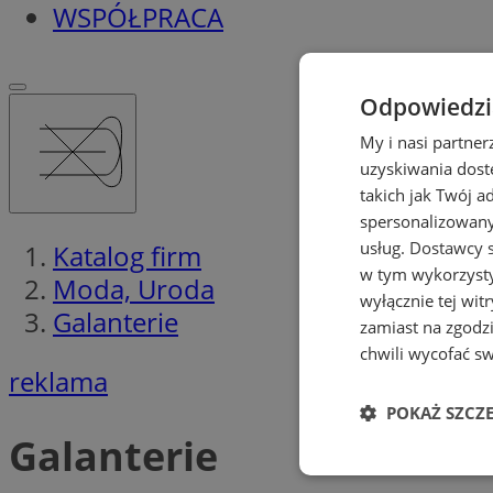
WSPÓŁPRACA
Odpowiedzia
My i nasi partne
uzyskiwania dost
takich jak Twój a
spersonalizowanyc
usług.
Dostawcy s
Katalog firm
w tym wykorzysty
Moda, Uroda
wyłącznie tej wi
Galanterie
zamiast na zgodz
chwili wycofać s
reklama
POKAŻ SZCZ
Galanterie
Niezbędne