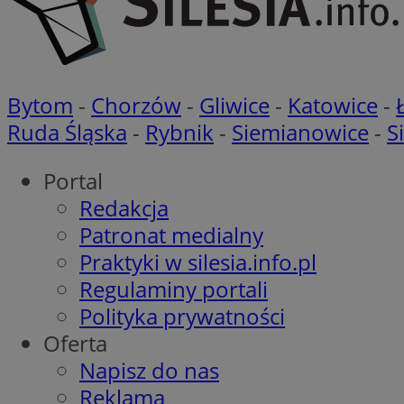
Nazwa
Nazwa
Nazwa
gid_CAESEEbgrCsX
_ga_L2744325BY
Bytom
-
Chorzów
-
Gliwice
-
Katowice
-
__mguid_
tt_viewer
Ruda Śląska
-
Rybnik
-
Siemianowice
-
S
_ga
DSID
Portal
Redakcja
ADKUID
Patronat medialny
__gpi
Praktyki w silesia.info.pl
bito
ustat_nn9wpgkkgrh
Regulaminy portali
openstat_gid
_clck
Polityka prywatności
rud
openstat_p2pd1X6r
Oferta
__mguid_
bitoIsSecure
Napisz do nas
c
Reklama