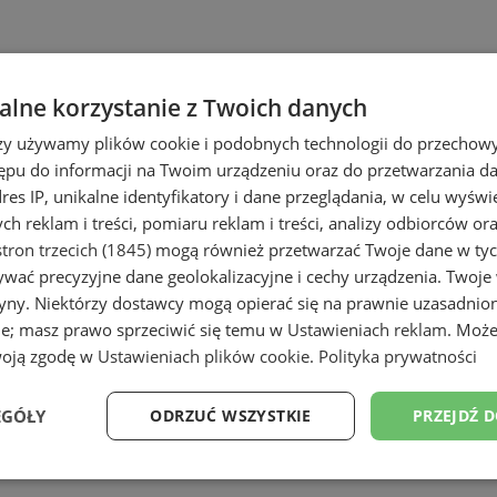
lne korzystanie z Twoich danych
rzy używamy plików cookie i podobnych technologii do przechow
ępu do informacji na Twoim urządzeniu oraz do przetwarzania 
dres IP, unikalne identyfikatory i dane przeglądania, w celu wyświ
h reklam i treści, pomiaru reklam i treści, analizy odbiorców or
tron trzecich (1845)
mogą również przetwarzać Twoje dane w tych
wać precyzyjne dane geolokalizacyjne i cechy urządzenia. Twoje
tryny. Niektórzy dostawcy mogą opierać się na prawnie uzasadnio
ie; masz prawo sprzeciwić się temu w
Ustawieniach reklam
. Może
woją zgodę w
Ustawieniach plików cookie
.
Polityka prywatności
EGÓŁY
ODRZUĆ WSZYSTKIE
PRZEJDŹ 
Wydajność
Targetowanie
Funkcjonalność
Ni