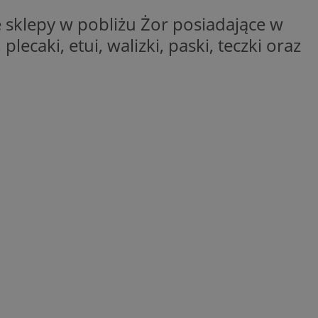
e sklepy w pobliżu Żor posiadające w
 plecaki, etui, walizki, paski, teczki oraz
ane
owanie użytkownika i
j.
entyfikator sesji.
entyfikator sesji.
entyfikator sesji.
niania ludzi i
trony internetowej,
e ważnych raportów
ryny internetowej.
 identyfikatora