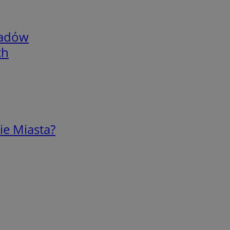
adów
ch
ie Miasta?