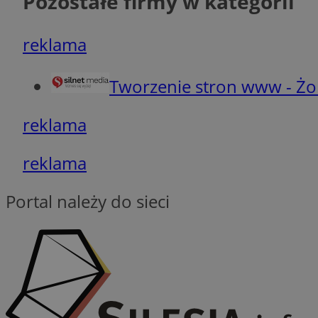
Pozostałe firmy w kategorii
INGRESSCOOKIE
reklama
euds
Tworzenie stron www - Żo
reklama
VISITOR_PRIVACY_
reklama
Portal należy do sieci
li_gc
CookieScriptConse