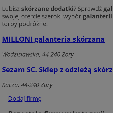
Lubisz
skórzane dodatki
? Sprawdź
gal
swojej ofercie szeroki wybór
galanterii
torby podróżne.
Ni
MILLONI galanteria skórzana
Niezbędne pliki cook
zarządzanie kontem. 
Wodzisławska, 44-240 Żory
Nazwa
SessID
Sezam SC. Sklep z odzieżą skór
QeSessID
MvSessID
Kacza, 44-240 Żory
__cf_bm
Dodaj firmę
suid