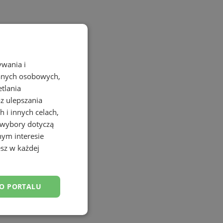
ywania i
danych osobowych,
etlania
az ulepszania
 i innych celach,
 wybory dotyczą
nym interesie
sz w każdej
DO PORTALU
esklasyfikowane