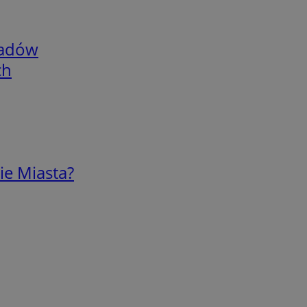
adów
ch
ie Miasta?