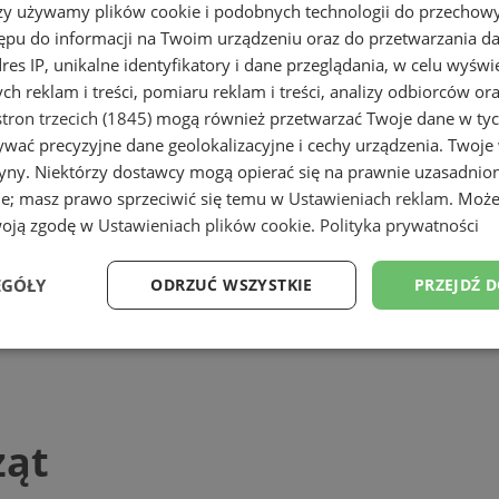
rzy używamy plików cookie i podobnych technologii do przechow
ępu do informacji na Twoim urządzeniu oraz do przetwarzania 
dres IP, unikalne identyfikatory i dane przeglądania, w celu wyświ
h reklam i treści, pomiaru reklam i treści, analizy odbiorców or
tron trzecich (1845)
mogą również przetwarzać Twoje dane w tych
wać precyzyjne dane geolokalizacyjne i cechy urządzenia. Twoje
tryny. Niektórzy dostawcy mogą opierać się na prawnie uzasadnio
ie; masz prawo sprzeciwić się temu w
Ustawieniach reklam
. Może
woją zgodę w
Ustawieniach plików cookie
.
Polityka prywatności
EGÓŁY
ODRZUĆ WSZYSTKIE
PRZEJDŹ 
Wydajność
Targetowanie
Funkcjonalność
Ni
ząt