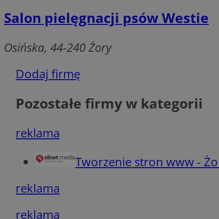
Ni
Salon pielęgnacji psów Westie
Niezbędne pliki cook
zarządzanie kontem. 
Osińska, 44-240 Żory
Nazwa
SessID
Dodaj firmę
QeSessID
MvSessID
Pozostałe firmy w kategorii
__cf_bm
reklama
suid
Tworzenie stron www - Żo
INGRESSCOOKIE
reklama
euds
reklama