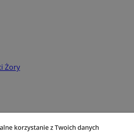
i Żory
lne korzystanie z Twoich danych