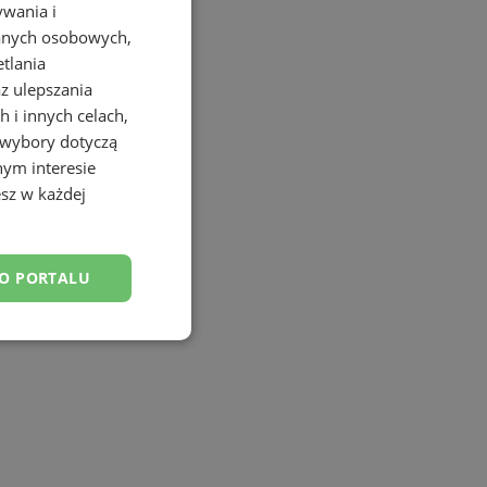
ywania i
danych osobowych,
etlania
az ulepszania
 i innych celach,
 wybory dotyczą
nym interesie
sz w każdej
DO PORTALU
esklasyfikowane