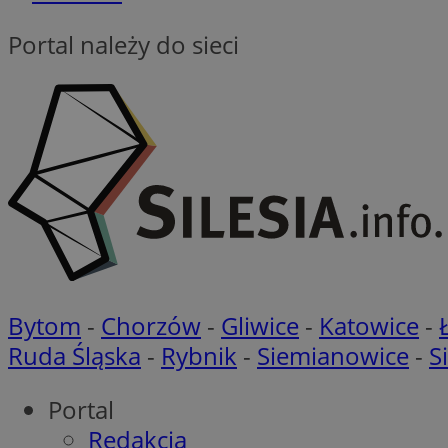
Portal należy do sieci
VISITOR_PRIVACY_
li_gc
CookieScriptConse
Bytom
-
Chorzów
-
Gliwice
-
Katowice
-
Ruda Śląska
-
Rybnik
-
Siemianowice
-
S
Nazwa
Nazwa
Portal
Nazwa
gid_CAESEEbgrCsX
_ga_L2744325BY
Redakcja
__mguid_
tt_viewer