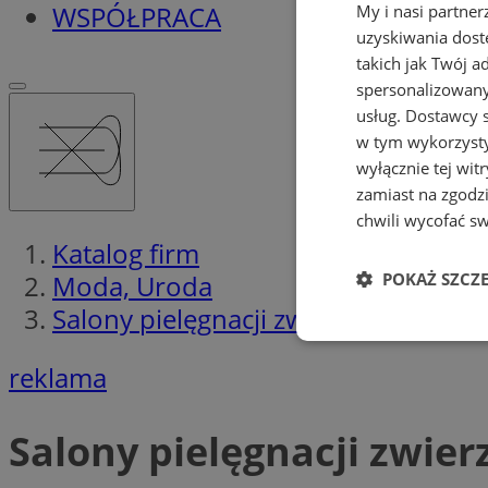
WSPÓŁPRACA
My i nasi partne
uzyskiwania dost
takich jak Twój a
spersonalizowanyc
usług.
Dostawcy s
w tym wykorzysty
wyłącznie tej wi
zamiast na zgodz
chwili wycofać s
Katalog firm
POKAŻ SZCZ
Moda, Uroda
Salony pielęgnacji zwierząt
Niezbędne
reklama
Salony pielęgnacji zwier