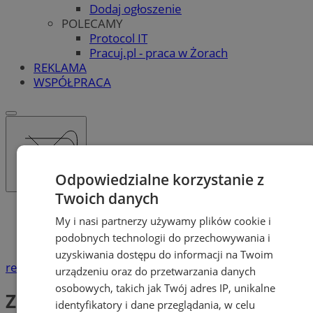
Dodaj ogłoszenie
POLECAMY
Protocol IT
Pracuj.pl - praca w Żorach
REKLAMA
WSPÓŁPRACA
Odpowiedzialne korzystanie z
Twoich danych
Katalog firm
My i nasi partnerzy używamy plików cookie i
Handel
podobnych technologii do przechowywania i
Zakupy przez Internet
uzyskiwania dostępu do informacji na Twoim
reklama
urządzeniu oraz do przetwarzania danych
osobowych, takich jak Twój adres IP, unikalne
Zakupy przez Internet
identyfikatory i dane przeglądania, w celu