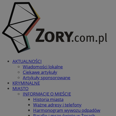
AKTUALNOŚCI
Wiadomości lokalne
Ciekawe artykuły
Artykuły sponsorowane
KRYMINALNE
MIASTO
INFORMACJE O MIEŚCIE
Historia miasta
Ważne adresy i telefony
Harmonogram wywozu odpadów
Parafie i msze święte w Żorach