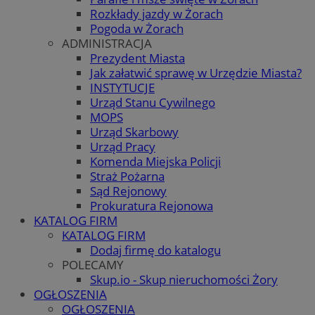
Rozkłady jazdy w Żorach
Pogoda w Żorach
ADMINISTRACJA
Prezydent Miasta
Jak załatwić sprawę w Urzędzie Miasta?
INSTYTUCJE
Urząd Stanu Cywilnego
MOPS
Urząd Skarbowy
Urząd Pracy
Komenda Miejska Policji
Straż Pożarna
Sąd Rejonowy
Prokuratura Rejonowa
KATALOG FIRM
KATALOG FIRM
Dodaj firmę do katalogu
POLECAMY
Skup.io - Skup nieruchomości Żory
OGŁOSZENIA
OGŁOSZENIA