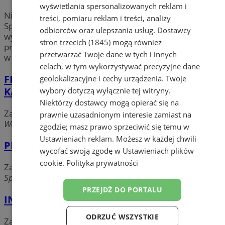
wyświetlania spersonalizowanych reklam i
Nie możesz wyjść z domu? Potrzebujesz zakupów?
treści, pomiaru reklam i treści, analizy
Sprawdź
sklepy internetowe
w mieście Żorach. Kupuj
odbiorców oraz ulepszania usług.
Dostawcy
wygodnie
przez internet
i skorzystaj z ciekawych
stron trzecich (1845)
mogą również
promocji.
Zakupy przez internet
teraz dostępne także
przetwarzać Twoje dane w tych i innych
w mieście Żory i okolicach – skorzystaj teraz!
celach, w tym wykorzystywać precyzyjne dane
FIRMA HANDLOWO USŁUGOWA RAJ
geolokalizacyjne i cechy urządzenia. Twoje
KATARZYNA STENCEL
wybory dotyczą wyłącznie tej witryny.
Niektórzy dostawcy mogą opierać się na
Zakupy przez Internet
prawnie uzasadnionym interesie zamiast na
Wodna, 44-240 Żory
zgodzie; masz prawo sprzeciwić się temu w
Ustawieniach reklam
. Możesz w każdej chwili
PIOTR MURA MURA F H U
wycofać swoją zgodę w
Ustawieniach plików
cookie
.
Polityka prywatności
Zakupy przez Internet
Spacerowa, 44-240 Żory
PRZEJDŹ DO PORTALU
INSTANTA Sp. z o.o.
ODRZUĆ WSZYSTKIE
Zakupy przez Internet