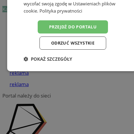
wycofać swoją zgodę w
Ustawieniach plików
Kategoria nie zawiera żadnych prezentacji firm.
cookie
.
Polityka prywatności
Dodaj firmę
PRZEJDŹ DO PORTALU
Pozostałe firmy w kategorii
ODRZUĆ WSZYSTKIE
reklama
POKAŻ SZCZEGÓŁY
Tworzenie stron www - Żory
Niezbędne
Wydajność
Targetowanie
reklama
reklama
Portal należy do sieci
Funkcjonalność
Niesklasyfikowane