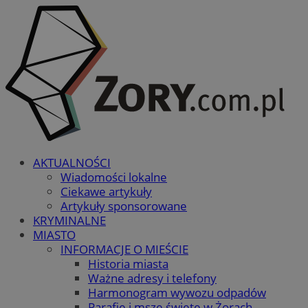
AKTUALNOŚCI
Wiadomości lokalne
Ciekawe artykuły
Artykuły sponsorowane
KRYMINALNE
MIASTO
INFORMACJE O MIEŚCIE
Historia miasta
Ważne adresy i telefony
Harmonogram wywozu odpadów
Parafie i msze święte w Żorach