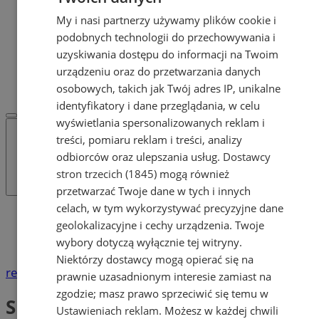
Dodaj ogłoszenie
My i nasi partnerzy używamy plików cookie i
POLECAMY
podobnych technologii do przechowywania i
Protocol IT
Pracuj.pl - praca w Żorach
uzyskiwania dostępu do informacji na Twoim
REKLAMA
urządzeniu oraz do przetwarzania danych
WSPÓŁPRACA
osobowych, takich jak Twój adres IP, unikalne
identyfikatory i dane przeglądania, w celu
wyświetlania spersonalizowanych reklam i
treści, pomiaru reklam i treści, analizy
odbiorców oraz ulepszania usług.
Dostawcy
stron trzecich (1845)
mogą również
przetwarzać Twoje dane w tych i innych
celach, w tym wykorzystywać precyzyjne dane
Katalog firm
geolokalizacyjne i cechy urządzenia. Twoje
Handel
wybory dotyczą wyłącznie tej witryny.
Sklepy zielarsko-medyczne
Niektórzy dostawcy mogą opierać się na
reklama
prawnie uzasadnionym interesie zamiast na
zgodzie; masz prawo sprzeciwić się temu w
Sklepy zielarsko-medyczne
Ustawieniach reklam
. Możesz w każdej chwili