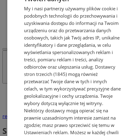
Dodaj ogłoszenie
My i nasi partnerzy używamy plików cookie i
POLECAMY
podobnych technologii do przechowywania i
Protocol IT
Pracuj.pl - praca w Żorach
uzyskiwania dostępu do informacji na Twoim
REKLAMA
urządzeniu oraz do przetwarzania danych
WSPÓŁPRACA
osobowych, takich jak Twój adres IP, unikalne
identyfikatory i dane przeglądania, w celu
wyświetlania spersonalizowanych reklam i
treści, pomiaru reklam i treści, analizy
odbiorców oraz ulepszania usług.
Dostawcy
stron trzecich (1845)
mogą również
przetwarzać Twoje dane w tych i innych
celach, w tym wykorzystywać precyzyjne dane
Katalog firm
geolokalizacyjne i cechy urządzenia. Twoje
Handel
wybory dotyczą wyłącznie tej witryny.
Sklepy mięsne
Niektórzy dostawcy mogą opierać się na
reklama
prawnie uzasadnionym interesie zamiast na
zgodzie; masz prawo sprzeciwić się temu w
Sklepy mięsne
Ustawieniach reklam
. Możesz w każdej chwili