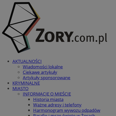
AKTUALNOŚCI
Wiadomości lokalne
Ciekawe artykuły
Artykuły sponsorowane
KRYMINALNE
MIASTO
INFORMACJE O MIEŚCIE
Historia miasta
Ważne adresy i telefony
Harmonogram wywozu odpadów
Parafie i msze święte w Żorach