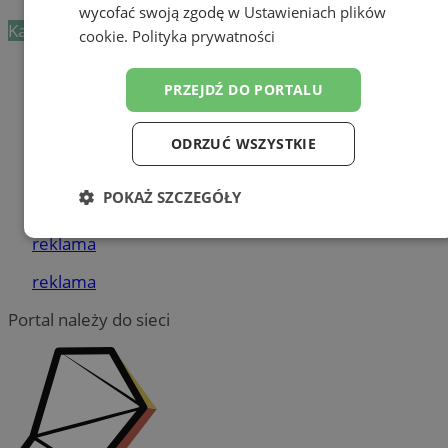
wycofać swoją zgodę w
Ustawieniach plików
Kategoria nie zawiera żadnych prezentacji firm.
cookie
.
Polityka prywatności
Dodaj firmę
PRZEJDŹ DO PORTALU
Pozostałe firmy w kategorii
ODRZUĆ WSZYSTKIE
reklama
POKAŻ SZCZEGÓŁY
Tworzenie stron www - Żory
Niezbędne
Wydajność
Targetowanie
reklama
reklama
Portal należy do sieci
Funkcjonalność
Niesklasyfikowane