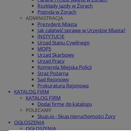
Rozkłady jazdy w Żorach
Pogoda w Żorach
ADMINISTRACJA
Prezydent Miasta
Jak załatwić sprawę w Urzędzie Miasta?
INSTYTUCJE
Urząd Stanu Cywilnego
MOPS
Urząd Skarbowy
Urząd Pracy
Komenda Miejska Policji
Straż Pożarna
Sąd Rejonowy
Prokuratura Rejonowa
KATALOG FIRM
KATALOG FIRM
Dodaj firmę do katalogu
POLECAMY
Skup.io - Skup nieruchomości Żory
OGŁOSZENIA
OGŁOSZENIA