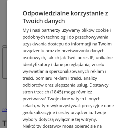
Dodaj ogłoszenie
POLECAMY
Odpowiedzialne korzystanie z
Protocol IT
Twoich danych
Pracuj.pl - praca w Żorach
REKLAMA
My i nasi partnerzy używamy plików cookie i
WSPÓŁPRACA
podobnych technologii do przechowywania i
uzyskiwania dostępu do informacji na Twoim
urządzeniu oraz do przetwarzania danych
osobowych, takich jak Twój adres IP, unikalne
identyfikatory i dane przeglądania, w celu
wyświetlania spersonalizowanych reklam i
treści, pomiaru reklam i treści, analizy
odbiorców oraz ulepszania usług.
Dostawcy
Katalog firm
stron trzecich (1845)
mogą również
Handel
Targowiska
przetwarzać Twoje dane w tych i innych
celach, w tym wykorzystywać precyzyjne dane
reklama
geolokalizacyjne i cechy urządzenia. Twoje
wybory dotyczą wyłącznie tej witryny.
Targowiska
Niektórzy dostawcy mogą opierać się na