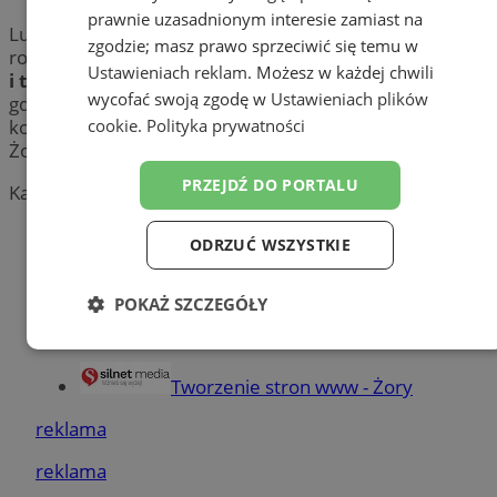
prawnie uzasadnionym interesie zamiast na
Lubisz bezpośredni kontakt ze sprzedawcą? Chcesz
zgodzie; masz prawo sprzeciwić się temu w
robić zakupy wprost od producentów? Sprawdź
bazary
Ustawieniach reklam
. Możesz w każdej chwili
i targowiska
w mieście Żory. Poznaj miejsca w Żorach,
wycofać swoją zgodę w
Ustawieniach plików
gdzie kupisz nie tylko świeżą żywność, ale także
cookie
.
Polityka prywatności
kosmetyki, odzież oraz buty. Zobacz, gdzie w okolicy
Żor zrobisz zakupy “jak dawniej”.
PRZEJDŹ DO PORTALU
Kategoria nie zawiera żadnych prezentacji firm.
Dodaj firmę
ODRZUĆ WSZYSTKIE
Pozostałe firmy w kategorii
POKAŻ SZCZEGÓŁY
reklama
Niezbędne
Wydajność
Targetowanie
Tworzenie stron www - Żory
reklama
Funkcjonalność
Niesklasyfikowane
reklama