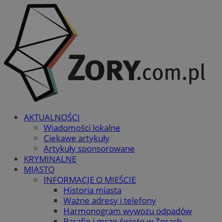
AKTUALNOŚCI
Wiadomości lokalne
Ciekawe artykuły
Artykuły sponsorowane
KRYMINALNE
MIASTO
INFORMACJE O MIEŚCIE
Historia miasta
Ważne adresy i telefony
Harmonogram wywozu odpadów
Parafie i msze święte w Żorach