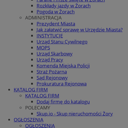
Rozkłady jazdy w Żorach
Pogoda w Żorach
ADMINISTRACJA
Prezydent Miasta
Jak załatwić sprawę w Urzędzie Miasta?
INSTYTUCJE
Urząd Stanu Cywilnego
MOPS
Urząd Skarbowy
Urząd Pracy
Komenda Miejska Policji
Straż Pożarna
Sąd Rejonowy
Prokuratura Rejonowa
KATALOG FIRM
KATALOG FIRM
Dodaj firmę do katalogu
POLECAMY
Skup.io - Skup nieruchomości Żory
OGŁOSZENIA
OGŁOSZENIA