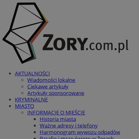
AKTUALNOŚCI
Wiadomości lokalne
Ciekawe artykuły
Artykuły sponsorowane
KRYMINALNE
MIASTO
INFORMACJE O MIEŚCIE
Historia miasta
Ważne adresy i telefony
Harmonogram wywozu odpadów
Parafie i msze święte w Żorach