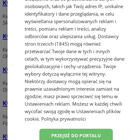
Kwiaciarnia Iwa
osobowych, takich jak Twój adres IP, unikalne
identyfikatory i dane przeglądania, w celu
Kwiaciarnie
wyświetlania spersonalizowanych reklam i
Słowackiego, 44-240 Żory
treści, pomiaru reklam i treści, analizy
Kwiaciarnia Kaufland
odbiorców oraz ulepszania usług.
Dostawcy
stron trzecich (1845)
mogą również
Kwiaciarnie
przetwarzać Twoje dane w tych i innych
Okrężna, 44-240 Żory
celach, w tym wykorzystywać precyzyjne dane
geolokalizacyjne i cechy urządzenia. Twoje
Kwiaciarnia U Ali
wybory dotyczą wyłącznie tej witryny.
Niektórzy dostawcy mogą opierać się na
Kwiaciarnie
prawnie uzasadnionym interesie zamiast na
Os. Pawlikowskiego, 44-240 Żory
zgodzie; masz prawo sprzeciwić się temu w
Kwiaciarnia Maria
Ustawieniach reklam
. Możesz w każdej chwili
wycofać swoją zgodę w
Ustawieniach plików
Kwiaciarnie
cookie
.
Polityka prywatności
Folwarecka, 44-240 Żory
Kwiaciarnia Pokusa
PRZEJDŹ DO PORTALU