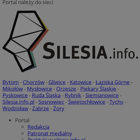
Portal należy do sieci
suid
1 rok
Simplifi Holdings
Google Privacy
Inc.
Policy
.simpli.fi
INGRESSCOOKIE
Sesja
NGINX Inc.
bh.contextweb.com
Bytom
-
Chorzów
-
Gliwice
-
Katowice
-
Łaziska Górne
-
Mikołów
-
Mysłowice
-
Orzesze
-
Piekary Śląskie
-
Pyskowice
-
Ruda Śląska
-
Rybnik
-
Siemianowice
-
Silesia.info.pl
-
Sosnowiec
-
Świętochłowice
-
Tychy
-
Wodzisław
-
Zabrze
-
Żory
Portal
euds
.rfihub.com
Sesja
Redakcja
Patronat medialny
Praktyki w silesia.info.pl