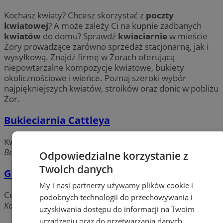
Kochasz kwiaty? Chcesz skorzystać z
poczty
kwiatowej
? A może zależy Ci na kupnie zadbanych
kwiatów
do domu? Sprawdź
kwiaciarnie
w mieście
Żory prowadzące zarówno sprzedaż stacjonarną, jak i
wysyłkową. Znajdź firmę w Żorach oferującą
niepowtarzalne kompozycje kwiatowe, bukiety
okolicznościowe i wieńce. Poznaj szeroki wybór
najpiękniejszych kwiatów, stroików oraz donic w pobliżu
Żor.
Bukieciarnia Cattleya
Kwiaciarnie
Boryńska, 44-240 Żory
Odpowiedzialne korzystanie z
Twoich danych
GREEN HOUSE
My i nasi partnerzy używamy plików cookie i
Centra handlowe
podobnych technologii do przechowywania i
Kościuszki, 44-240 Żory
uzyskiwania dostępu do informacji na Twoim
urządzeniu oraz do przetwarzania danych