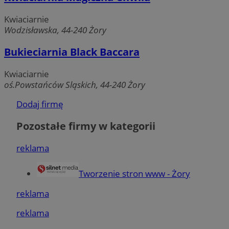
logowanie użytkownika i zarządzanie kontem. Bez
niezbędnych plików cookie nie można prawidłowo
Kwiaciarnie
korzystać ze strony internetowej.
Wodzisławska, 44-240 Żory
Okres
Nazwa
Provider
/
Domena
przechowy
Bukieciarnia Black Baccara
SessID
zory.com.pl
1 rok
Kwiaciarnie
oś.Powstańców Sląskich, 44-240 Żory
QeSessID
zory.com.pl
1 rok
Dodaj firmę
Pozostałe firmy w kategorii
MvSessID
zory.com.pl
1 rok
reklama
__cf_bm
29 minut
Cloudflare Inc.
Tworzenie stron www - Żory
sekun
.temu.com
reklama
reklama