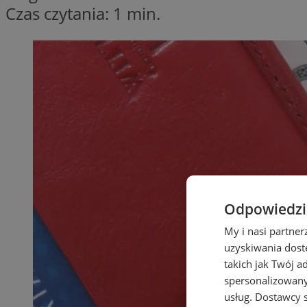
Czas czytania: 1 min.
Odpowiedzia
My i nasi partne
uzyskiwania dost
takich jak Twój a
spersonalizowanyc
usług.
Dostawcy s