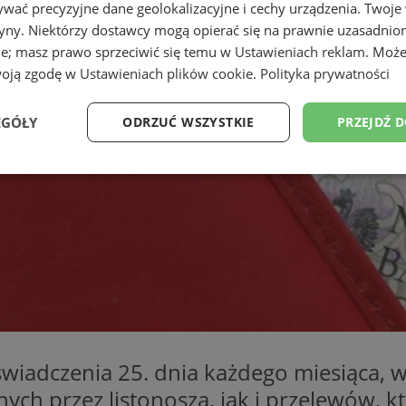
wać precyzyjne dane geolokalizacyjne i cechy urządzenia. Twoje
tryny. Niektórzy dostawcy mogą opierać się na prawnie uzasadnio
ie; masz prawo sprzeciwić się temu w
Ustawieniach reklam
. Może
woją zgodę w
Ustawieniach plików cookie
.
Polityka prywatności
EGÓŁY
ODRZUĆ WSZYSTKIE
PRZEJDŹ 
Wydajność
Targetowanie
Funkcjonalność
Ni
ezbędne
Wydajność
Targetowanie
Funkcjonalność
Niesklasyfikow
ie umożliwiają korzystanie z podstawowych funkcji strony internetowej, takich jak log
Bez niezbędnych plików cookie nie można prawidłowo korzystać ze strony internetowe
świadczenia 25. dnia każdego miesiąca, 
Okres
Provider
/
Domena
Opis
ch przez listonosza, jak i przelewów, kt
przechowywania