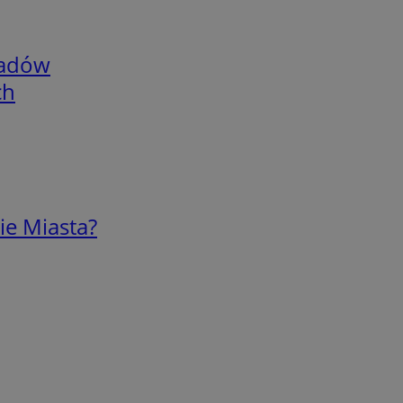
adów
ch
ie Miasta?