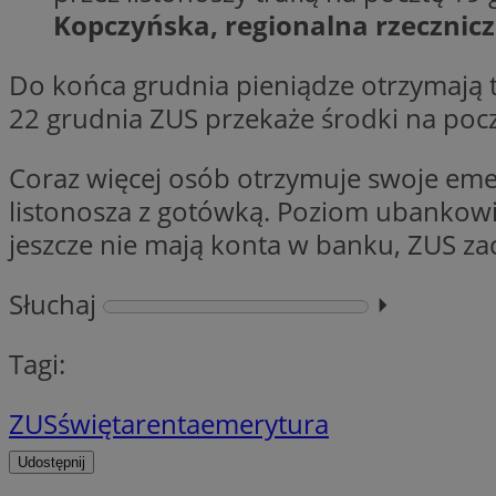
Kopczyńska, regionalna rzecznic
Do końca grudnia pieniądze otrzymają t
li_gc
22 grudnia ZUS przekaże środki na pocz
CookieScriptConse
Coraz więcej osób otrzymuje swoje eme
listonosza z gotówką. Poziom ubankowi
jeszcze nie mają konta w banku, ZUS z
Nazwa
Słuchaj
⏵︎
Nazwa
Nazwa
gid_CAESEEbgrCsX
_ga_L2744325BY
__mguid_
Tagi:
tt_viewer
_ga
ZUS
święta
renta
emerytura
DSID
Udostępnij
ADKUID