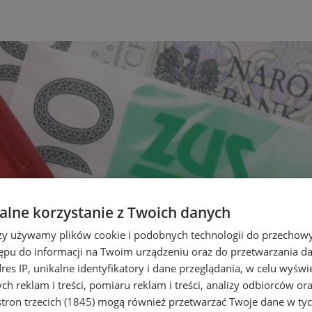
lne korzystanie z Twoich danych
rzy używamy plików cookie i podobnych technologii do przechow
ępu do informacji na Twoim urządzeniu oraz do przetwarzania 
dres IP, unikalne identyfikatory i dane przeglądania, w celu wyświ
h reklam i treści, pomiaru reklam i treści, analizy odbiorców or
tron trzecich (1845)
mogą również przetwarzać Twoje dane w tych