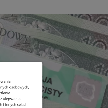
ywania i
danych osobowych,
etlania
az ulepszania
 i innych celach,