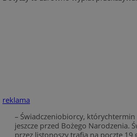
SessID
QeSessID
MvSessID
__cf_bm
suid
INGRESSCOOKIE
euds
reklama
– Świadczeniobiorcy, którychtermin
VISITOR_PRIVACY_
jeszcze przed Bożego Narodzenia. 
przez listonoszy trafią na pocztę 1