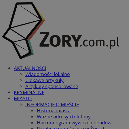
AKTUALNOŚCI
Wiadomości lokalne
Ciekawe artykuły
Artykuły sponsorowane
KRYMINALNE
MIASTO
INFORMACJE O MIEŚCIE
Historia miasta
Ważne adresy i telefony
Harmonogram wywozu odpadów
Parafie i msze święte w Żorach