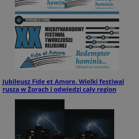
Jubileusz Fide et Amore. Wielki festiwal
rusza w Żorach i odwiedzi cały region