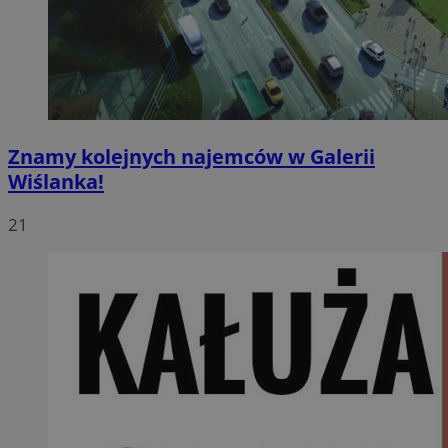
Znamy kolejnych najemców w Galerii
Wiślanka!
21