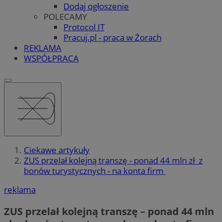
Dodaj ogłoszenie
POLECAMY
Protocol IT
Pracuj.pl - praca w Żorach
REKLAMA
WSPÓŁPRACA
Ciekawe artykuły
ZUS przelał kolejną transzę - ponad 44 mln zł z
bonów turystycznych - na konta firm
reklama
ZUS przelał kolejną transzę – ponad 44 mln