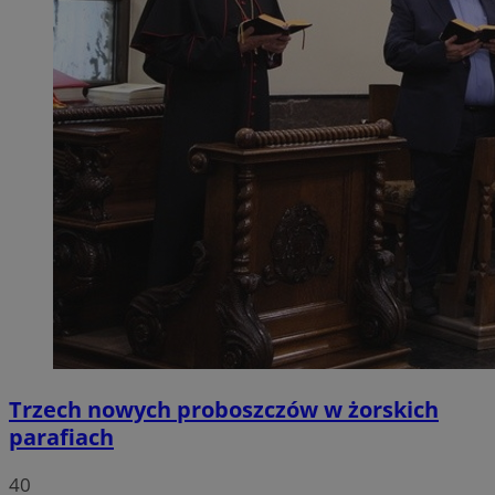
Trzech nowych proboszczów w żorskich
parafiach
40