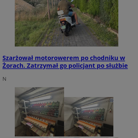
Szarżował motorowerem po chodniku w
Żorach. Zatrzymał go policjant po służbie
N