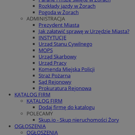
Rozkłady jazdy w Żorach
Pogoda w Żorach
ADMINISTRACJA
Prezydent Miasta
Jak załatwić sprawę w Urzędzie Miasta?
INSTYTUCJE
Urząd Stanu Cywilnego
MOPS
Urząd Skarbowy
Urząd Pracy
Komenda Miejska Policji
Straż Pożarna
Sąd Rejonowy
Prokuratura Rejonowa
KATALOG FIRM
KATALOG FIRM
Dodaj firmę do katalogu
POLECAMY
Skup.io - Skup nieruchomości Żory
OGŁOSZENIA
OGŁOSZENIA