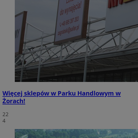
Więcej sklepów w Parku Handlowym w
Żorach!
22
4