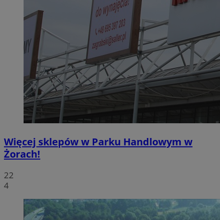
Więcej sklepów w Parku Handlowym w
Żorach!
22
4