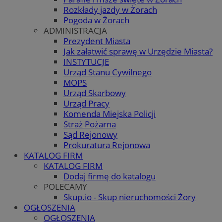
Rozkłady jazdy w Żorach
Pogoda w Żorach
ADMINISTRACJA
Prezydent Miasta
Jak załatwić sprawę w Urzędzie Miasta?
INSTYTUCJE
Urząd Stanu Cywilnego
MOPS
Urząd Skarbowy
Urząd Pracy
Komenda Miejska Policji
Straż Pożarna
Sąd Rejonowy
Prokuratura Rejonowa
KATALOG FIRM
KATALOG FIRM
Dodaj firmę do katalogu
POLECAMY
Skup.io - Skup nieruchomości Żory
OGŁOSZENIA
OGŁOSZENIA