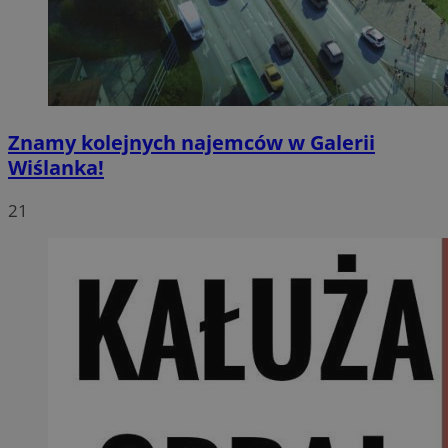
Znamy kolejnych najemców w Galerii
Wiślanka!
21