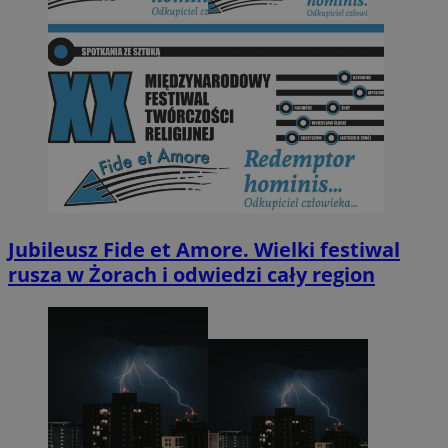
Jubileusz Fide et Amore. Wielki festiwal
rusza w Żorach i odwiedzi cały region