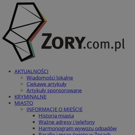
AKTUALNOŚCI
Wiadomości lokalne
Ciekawe artykuły
Artykuły sponsorowane
KRYMINALNE
MIASTO
INFORMACJE O MIEŚCIE
Historia miasta
Ważne adresy i telefony
Harmonogram wywozu odpadów
Parafie i msze święte w Żorach