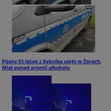
Pijany 51-latek z Rybnika ujęty w Żorach.
Miał ponad promil alkoholu