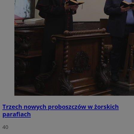
Trzech nowych proboszczów w żorskich
parafiach
40