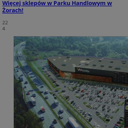
Więcej sklepów w Parku Handlowym w
Żorach!
22
4