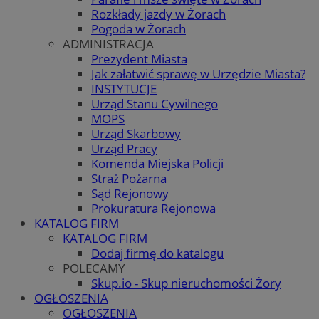
Rozkłady jazdy w Żorach
Pogoda w Żorach
ADMINISTRACJA
Prezydent Miasta
Jak załatwić sprawę w Urzędzie Miasta?
INSTYTUCJE
Urząd Stanu Cywilnego
MOPS
Urząd Skarbowy
Urząd Pracy
Komenda Miejska Policji
Straż Pożarna
Sąd Rejonowy
Prokuratura Rejonowa
KATALOG FIRM
KATALOG FIRM
Dodaj firmę do katalogu
POLECAMY
Skup.io - Skup nieruchomości Żory
OGŁOSZENIA
OGŁOSZENIA