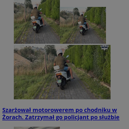
Szarżował motorowerem po chodniku w
Żorach. Zatrzymał go policjant po służbie