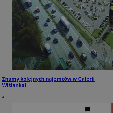
Znamy kolejnych najemców w Galerii
Wiślanka!
21