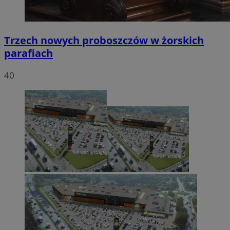
Trzech nowych proboszczów w żorskich
parafiach
40