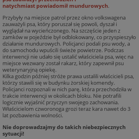
natychmiast powiadomił mundurowych
.
Przybyły na miejsce patrol przez okno volkswagena
zauważyli psa, który poruszał się powoli, dyszał i
wyglądał na wycieńczonego. Na szczęście jeden z
zamków w pojeździe był odblokowany, co przyspieszyło
działanie mundurowych. Policjanci podali psu wody, a
do samochodu wpuścili świeże powietrze. Podczas
interwencji nie udało się ustalić właściciela psa, więc na
miejsce wezwany został rakarz, który zapewnił psu
weterynaryjną opiekę.
Kilka godzin później stróże prawa ustalili właścicieli psa,
którzy stawili się w budynku żorskiej komendy.
Policjanci rozpoznali w nich parę, która przechodziła w
trakcie interwencji w okolicach bloku. Nie potrafili
logicznie wyjaśnić przyczyn swojego zachowania.
Właścicielom czworonoga grozi teraz kara nawet do 3
lat pozbawienia wolności.
Nie doprowadzajmy do takich niebezpiecznych
sytuacji!