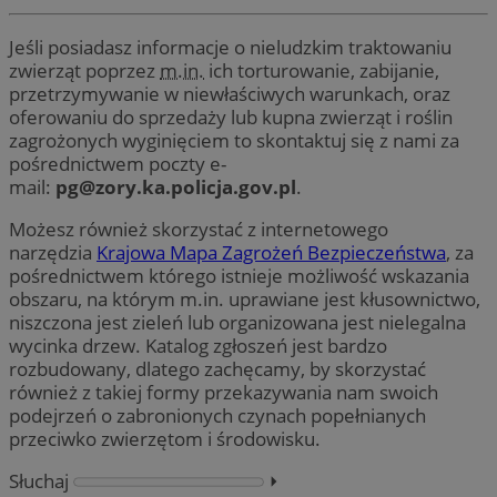
Jeśli posiadasz informacje o nieludzkim traktowaniu
zwierząt poprzez
m.in.
ich torturowanie, zabijanie,
przetrzymywanie w niewłaściwych warunkach, oraz
oferowaniu do sprzedaży lub kupna zwierząt i roślin
zagrożonych wyginięciem to skontaktuj się z nami za
pośrednictwem poczty e-
mail:
pg@zory.ka.policja.gov.pl
.
Możesz również skorzystać z internetowego
narzędzia
Krajowa Mapa Zagrożeń Bezpieczeństwa
, za
pośrednictwem którego istnieje możliwość wskazania
obszaru, na którym m.in. uprawiane jest kłusownictwo,
niszczona jest zieleń lub organizowana jest nielegalna
wycinka drzew. Katalog zgłoszeń jest bardzo
rozbudowany, dlatego zachęcamy, by skorzystać
również z takiej formy przekazywania nam swoich
podejrzeń o zabronionych czynach popełnianych
przeciwko zwierzętom i środowisku.
Słuchaj
⏵︎