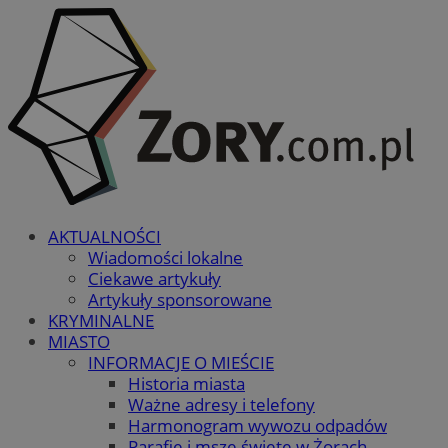
AKTUALNOŚCI
Wiadomości lokalne
Ciekawe artykuły
Artykuły sponsorowane
KRYMINALNE
MIASTO
INFORMACJE O MIEŚCIE
Historia miasta
Ważne adresy i telefony
Harmonogram wywozu odpadów
Parafie i msze święte w Żorach