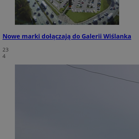
Nowe marki dołączają do Galerii Wiślanka
23
4