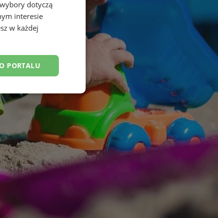
 wybory dotyczą
nym interesie
sz w każdej
DO PORTALU
esklasyfikowane
ane
owanie użytkownika i
j.