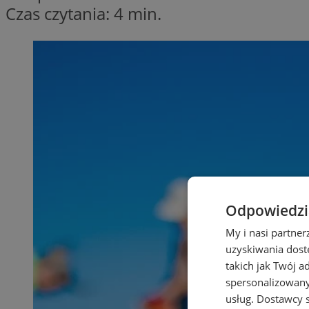
Czas czytania: 4 min.
Odpowiedzia
My i nasi partne
uzyskiwania dost
takich jak Twój a
spersonalizowanyc
usług.
Dostawcy s