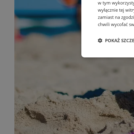
w tym wykorzysty
wyłącznie tej wi
zamiast na zgodz
chwili wycofać s
POKAŻ SZCZ
Niezbędne
Ni
Niezbędne pliki cook
zarządzanie kontem. 
Nazwa