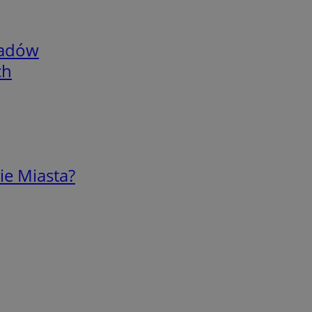
adów
ch
ie Miasta?