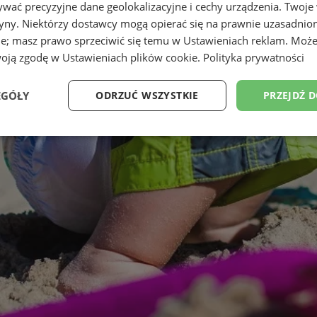
wać precyzyjne dane geolokalizacyjne i cechy urządzenia. Twoje
tryny. Niektórzy dostawcy mogą opierać się na prawnie uzasadnio
ie; masz prawo sprzeciwić się temu w
Ustawieniach reklam
. Może
woją zgodę w
Ustawieniach plików cookie
.
Polityka prywatności
EGÓŁY
ODRZUĆ WSZYSTKIE
PRZEJDŹ 
Wydajność
Targetowanie
Funkcjonalność
Ni
ezbędne
Wydajność
Targetowanie
Funkcjonalność
Niesklasyfikow
ie umożliwiają korzystanie z podstawowych funkcji strony internetowej, takich jak log
Bez niezbędnych plików cookie nie można prawidłowo korzystać ze strony internetowe
Okres
Provider
/
Domena
Opis
przechowywania