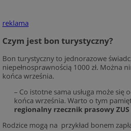
li_gc
reklama
CookieScriptConse
Czym jest bon turystyczny?
Bon turystyczny to jednorazowe świadcz
niepełnosprawnością 1000 zł. Można nimi
końca września.
Nazwa
Nazwa
Nazwa
gid_CAESEEbgrCsX
_ga_L2744325BY
– Co istotne sama usługa może się o
__mguid_
tt_viewer
końca września. Warto o tym pamięta
_ga
regionalny rzecznik prasowy ZUS
DSID
Rodzice mogą na przykład bonem zapłac
ADKUID