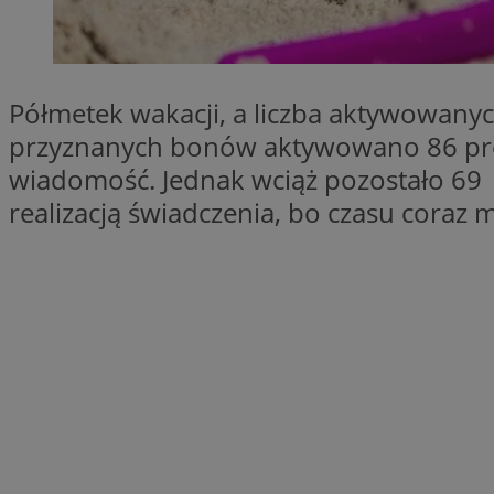
SessID
QeSessID
MvSessID
Półmetek wakacji, a liczba aktywowany
__cf_bm
przyznanych bonów aktywowano 86 proc.
wiadomość. Jednak wciąż pozostało 69 t
suid
realizacją świadczenia, bo czasu coraz
INGRESSCOOKIE
euds
VISITOR_PRIVACY_