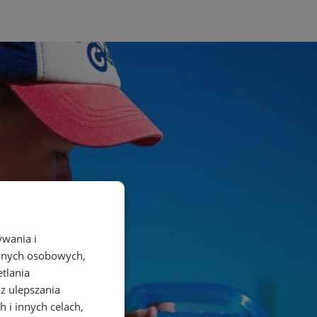
ywania i
danych osobowych,
etlania
az ulepszania
 i innych celach,