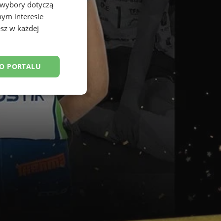
 wybory dotyczą
nym interesie
sz w każdej
DO PORTALU
esklasyfikowane
ane
owanie użytkownika i
j.