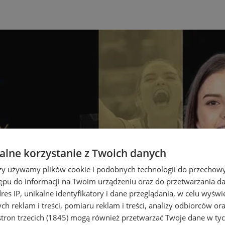
lne korzystanie z Twoich danych
rzy używamy plików cookie i podobnych technologii do przechow
ępu do informacji na Twoim urządzeniu oraz do przetwarzania 
dres IP, unikalne identyfikatory i dane przeglądania, w celu wyświ
h reklam i treści, pomiaru reklam i treści, analizy odbiorców or
tron trzecich (1845)
mogą również przetwarzać Twoje dane w tych