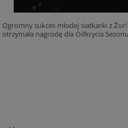
SessID
QeSessID
MvSessID
Ogromny sukces młodej siatkarki z Żor! 
__cf_bm
otrzymała nagrodę dla Odkrycia Sezonu
suid
INGRESSCOOKIE
euds
VISITOR_PRIVACY_