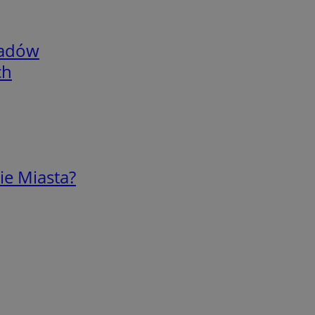
adów
ch
ie Miasta?