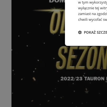
w tym wykorzysty
wyłącznie tej wi
zamiast na zgodz
chwili wycofać s
POKAŻ SZCZ
Niezbędne
Ni
Niezbędne pliki cook
zarządzanie kontem. 
Nazwa