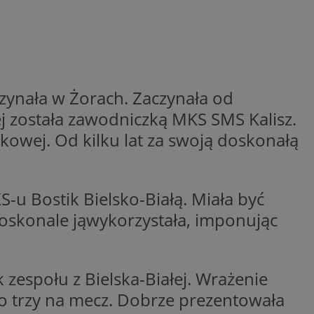
woich preferencji,
 z regulacjami
y gościa na
nych celów
rzez usługę Cookie-
czynała w Żorach. Zaczynała od
preferencji
 na pliki cookie.
j została zawodniczką MKS SMS Kalisz.
ookie Cookie-
kowej. Od kilku lat za swoją doskonałą
-u Bostik Bielsko-Białą. Miała być
 doskonale jąwykorzystała, imponując
lytics do
ookie jest używany
iewer”, aby pomóc
acznej identyfikacji
e widzisz w naszych
dostępu do strony
Analytics - co
ej, aby śledzić
anej usługi
e użytkowników i
rozróżniania
 konkretnej
. Pomaga w
zespołu z Bielska-Białej. Wrażenie
e losowo
zyfrowany /
ta. Jest on
izowanych
nie i służy do
nio trzy na mecz. Dobrze prezentowała
eń użytkowników i
 sesji i kampanii
ry identyfikuje
iu korzystania z