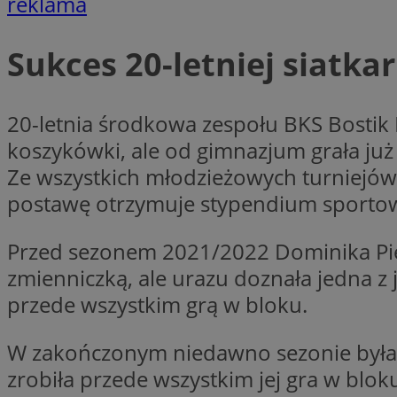
reklama
Sukces 20-letniej siatkar
li_gc
CookieScriptConse
20-letnia środkowa zespołu BKS Bostik 
koszykówki, ale od gimnazjum grała już
Ze wszystkich młodzieżowych turniejów 
postawę otrzymuje stypendium sportow
Nazwa
Nazwa
Przed sezonem 2021/2022 Dominika Pierz
Nazwa
gid_CAESEEbgrCsX
zmienniczką, ale urazu doznała jedna z 
_ga_L2744325BY
__mguid_
tt_viewer
przede wszystkim grą w bloku.
_ga
DSID
W zakończonym niedawno sezonie była ju
zrobiła przede wszystkim jej gra w blok
ADKUID