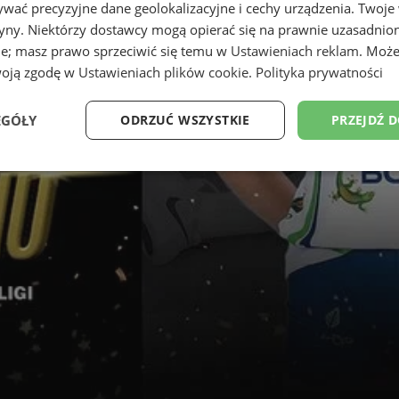
wać precyzyjne dane geolokalizacyjne i cechy urządzenia. Twoje
tryny. Niektórzy dostawcy mogą opierać się na prawnie uzasadnio
ie; masz prawo sprzeciwić się temu w
Ustawieniach reklam
. Może
woją zgodę w
Ustawieniach plików cookie
.
Polityka prywatności
EGÓŁY
ODRZUĆ WSZYSTKIE
PRZEJDŹ 
Wydajność
Targetowanie
Funkcjonalność
Ni
ezbędne
Wydajność
Targetowanie
Funkcjonalność
Niesklasyfikow
ie umożliwiają korzystanie z podstawowych funkcji strony internetowej, takich jak log
Bez niezbędnych plików cookie nie można prawidłowo korzystać ze strony internetowe
Okres
Provider
/
Domena
Opis
przechowywania