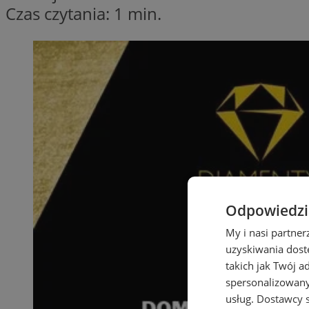
Czas czytania: 1 min.
Odpowiedzia
My i nasi partne
uzyskiwania dost
takich jak Twój a
spersonalizowanyc
usług.
Dostawcy s