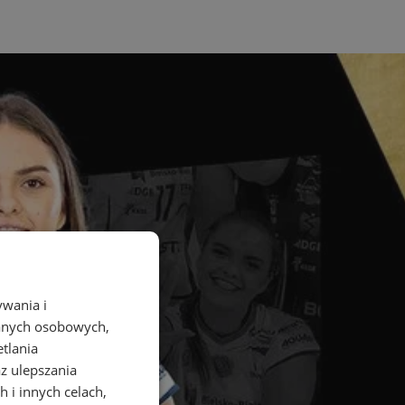
ywania i
danych osobowych,
etlania
az ulepszania
 i innych celach,