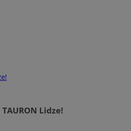
e!
j TAURON Lidze!