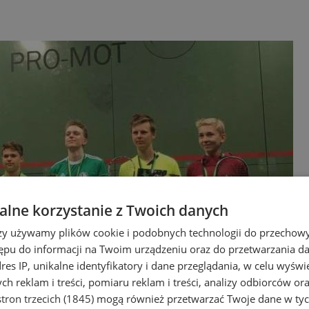
lne korzystanie z Twoich danych
rzy używamy plików cookie i podobnych technologii do przechow
ępu do informacji na Twoim urządzeniu oraz do przetwarzania 
dres IP, unikalne identyfikatory i dane przeglądania, w celu wyświ
h reklam i treści, pomiaru reklam i treści, analizy odbiorców or
tron trzecich (1845)
mogą również przetwarzać Twoje dane w tych