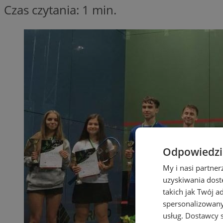
Czas czytania: 1 min.
Odpowiedzia
My i nasi partne
uzyskiwania dost
takich jak Twój a
spersonalizowanyc
usług.
Dostawcy s