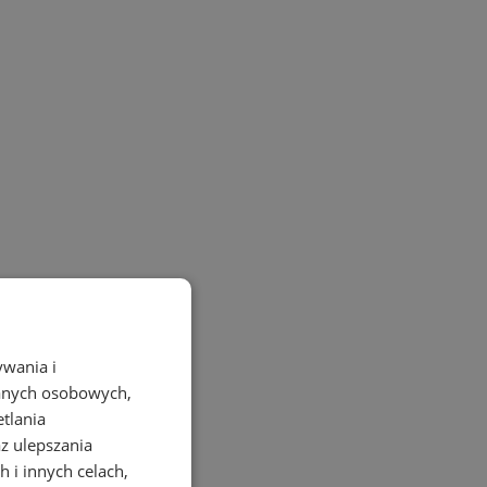
ywania i
danych osobowych,
etlania
az ulepszania
 i innych celach,