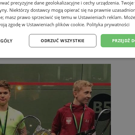
wać precyzyjne dane geolokalizacyjne i cechy urządzenia. Twoje
tryny. Niektórzy dostawcy mogą opierać się na prawnie uzasadnio
ie; masz prawo sprzeciwić się temu w
Ustawieniach reklam
. Może
woją zgodę w
Ustawieniach plików cookie
.
Polityka prywatności
EGÓŁY
ODRZUĆ WSZYSTKIE
PRZEJDŹ 
Wydajność
Targetowanie
Funkcjonalność
Ni
ezbędne
Wydajność
Targetowanie
Funkcjonalność
Niesklasyfikow
ie umożliwiają korzystanie z podstawowych funkcji strony internetowej, takich jak log
Bez niezbędnych plików cookie nie można prawidłowo korzystać ze strony internetowe
Okres
Provider
/
Domena
Opis
przechowywania