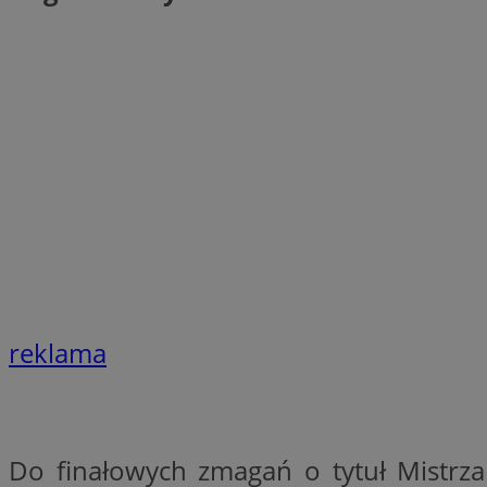
li_gc
CookieScriptConse
Nazwa
Nazwa
Nazwa
gid_CAESEEbgrCsX
_ga_L2744325BY
reklama
__mguid_
tt_viewer
_ga
DSID
Do finałowych zmagań o tytuł Mistrza
ADKUID