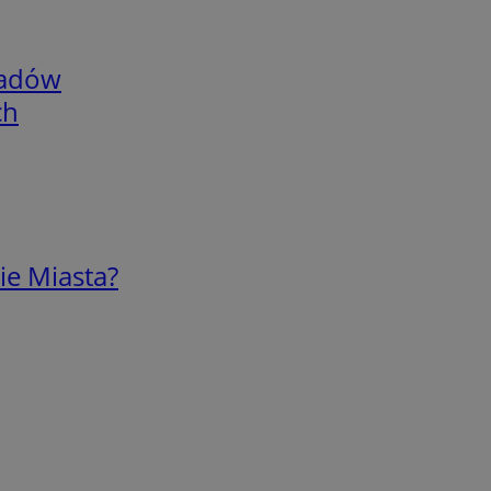
adów
ch
ie Miasta?