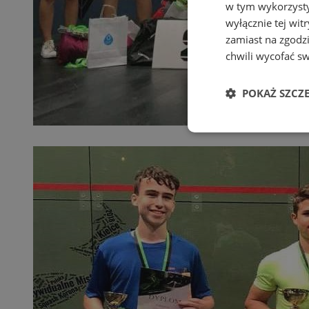
w tym wykorzysty
wyłącznie tej wi
zamiast na zgodz
chwili wycofać s
POKAŻ SZCZ
Niezbędne
Ni
Niezbędne pliki cook
zarządzanie kontem. 
Nazwa