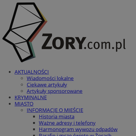
AKTUALNOŚCI
Wiadomości lokalne
Ciekawe artykuły
Artykuły sponsorowane
KRYMINALNE
MIASTO
INFORMACJE O MIEŚCIE
Historia miasta
Ważne adresy i telefony
Harmonogram wywozu odpadów
Parafie i msze święte w Żorach