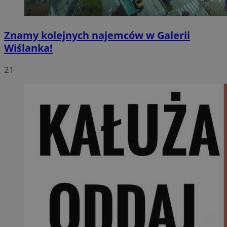
Znamy kolejnych najemców w Galerii
Wiślanka!
21