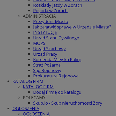
Rozkłady jazdy w Żorach
Pogoda w Żorach
ADMINISTRACJA
Prezydent Miasta
Jak załatwić sprawę w Urzędzie Miasta?
INSTYTUCJE
Urząd Stanu Cywilnego
MOPS
Urząd Skarbowy
Urząd Pracy
Komenda Miejska Policji
Straż Pożarna
Sąd Rejonowy
Prokuratura Rejonowa
KATALOG FIRM
KATALOG FIRM
Dodaj firmę do katalogu
POLECAMY
Skup.io - Skup nieruchomości Żory
OGŁOSZENIA
OGŁOSZENIA