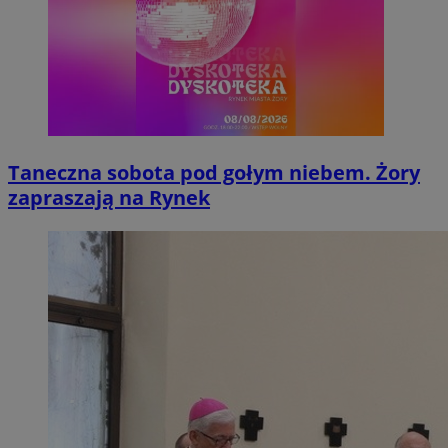
Taneczna sobota pod gołym niebem. Żory
zapraszają na Rynek