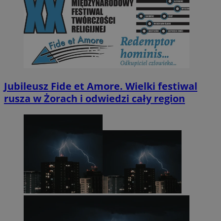
Jubileusz Fide et Amore. Wielki festiwal
rusza w Żorach i odwiedzi cały region