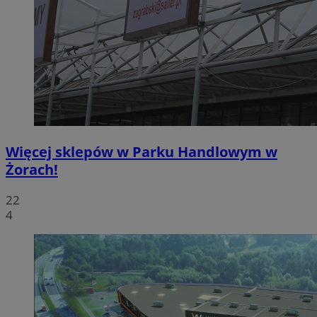
Więcej sklepów w Parku Handlowym w
Żorach!
22
4