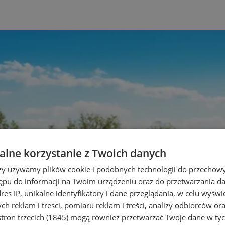
lne korzystanie z Twoich danych
rzy używamy plików cookie i podobnych technologii do przechow
ępu do informacji na Twoim urządzeniu oraz do przetwarzania 
dres IP, unikalne identyfikatory i dane przeglądania, w celu wyświ
h reklam i treści, pomiaru reklam i treści, analizy odbiorców or
tron trzecich (1845)
mogą również przetwarzać Twoje dane w tych