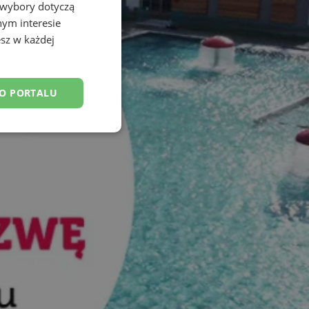
 wybory dotyczą
nym interesie
sz w każdej
DO PORTALU
esklasyfikowane
ane
owanie użytkownika i
j.