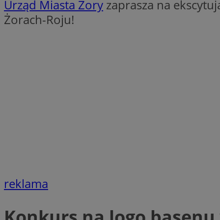
Urząd Miasta Żory
zaprasza na ekscytuj
Żorach-Roju!
li_gc
CookieScriptConse
Nazwa
Nazwa
Nazwa
gid_CAESEEbgrCsX
_ga_L2744325BY
__mguid_
tt_viewer
_ga
reklama
DSID
Konkurs na logo basenu
ADKUID