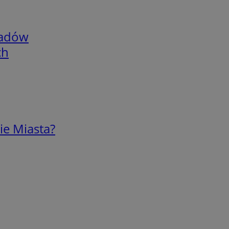
adów
ch
ie Miasta?