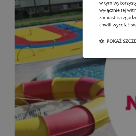
w tym wykorzysty
wyłącznie tej wi
zamiast na zgodz
chwili wycofać s
POKAŻ SZCZ
Niezbędne
Ni
Niezbędne pliki cook
zarządzanie kontem. 
Nazwa