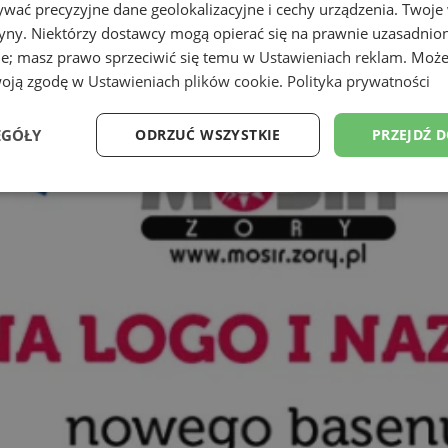
wać precyzyjne dane geolokalizacyjne i cechy urządzenia. Twoje
tryny. Niektórzy dostawcy mogą opierać się na prawnie uzasadnio
ie; masz prawo sprzeciwić się temu w
Ustawieniach reklam
. Może
woją zgodę w
Ustawieniach plików cookie
.
Polityka prywatności
EGÓŁY
ODRZUĆ WSZYSTKIE
PRZEJDŹ 
Wydajność
Targetowanie
Funkcjonalność
Ni
ezbędne
Wydajność
Targetowanie
Funkcjonalność
Niesklasyfikow
ie umożliwiają korzystanie z podstawowych funkcji strony internetowej, takich jak log
Bez niezbędnych plików cookie nie można prawidłowo korzystać ze strony internetowe
Okres
Provider
/
Domena
Opis
przechowywania