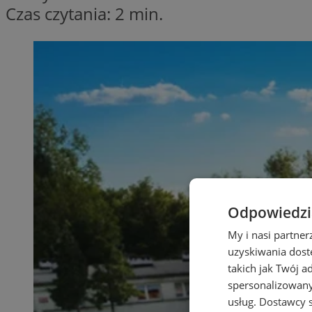
Czas czytania: 2 min.
Odpowiedzia
My i nasi partne
uzyskiwania dost
takich jak Twój a
spersonalizowanyc
usług.
Dostawcy s