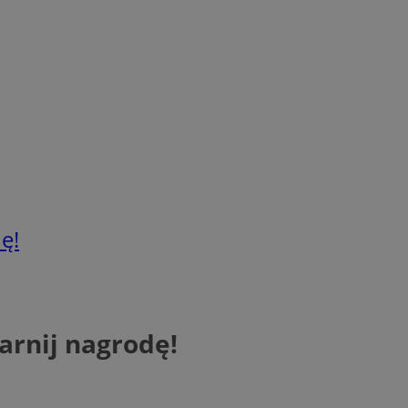
ę!
arnij nagrodę!