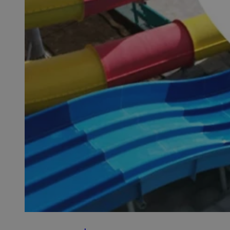
SessID
QeSessID
MvSessID
__cf_bm
suid
INGRESSCOOKIE
euds
VISITOR_PRIVACY_