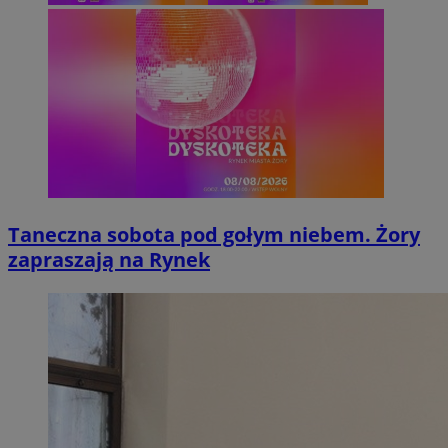
Taneczna sobota pod gołym niebem. Żory
zapraszają na Rynek