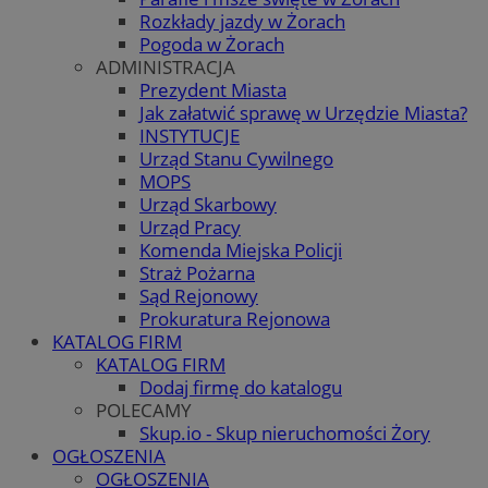
Rozkłady jazdy w Żorach
Pogoda w Żorach
ADMINISTRACJA
Prezydent Miasta
Jak załatwić sprawę w Urzędzie Miasta?
INSTYTUCJE
Urząd Stanu Cywilnego
MOPS
Urząd Skarbowy
Urząd Pracy
Komenda Miejska Policji
Straż Pożarna
Sąd Rejonowy
Prokuratura Rejonowa
KATALOG FIRM
KATALOG FIRM
Dodaj firmę do katalogu
POLECAMY
Skup.io - Skup nieruchomości Żory
OGŁOSZENIA
OGŁOSZENIA