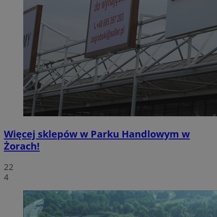
Więcej sklepów w Parku Handlowym w
Żorach!
22
4