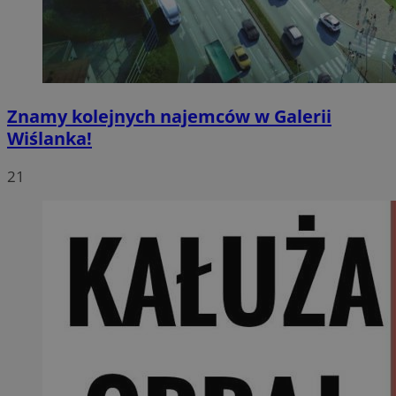
Znamy kolejnych najemców w Galerii
Wiślanka!
21