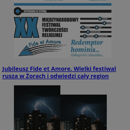
Jubileusz Fide et Amore. Wielki festiwal
rusza w Żorach i odwiedzi cały region