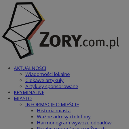
AKTUALNOŚCI
Wiadomości lokalne
Ciekawe artykuły
Artykuły sponsorowane
KRYMINALNE
MIASTO
INFORMACJE O MIEŚCIE
Historia miasta
Ważne adresy i telefony
Harmonogram wywozu odpadów
Parafie i msze święte w Żorach