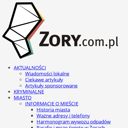
AKTUALNOŚCI
Wiadomości lokalne
Ciekawe artykuły
Artykuły sponsorowane
KRYMINALNE
MIASTO
INFORMACJE O MIEŚCIE
Historia miasta
Ważne adresy i telefony
Harmonogram wywozu odpadów
Parafie i msze święte w Żorach