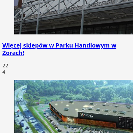
Więcej sklepów w Parku Handlowym w
Żorach!
22
4