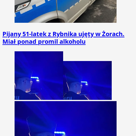
Pijany 51-latek z Rybnika ujęty w Żorach.
Miał ponad promil alkoholu