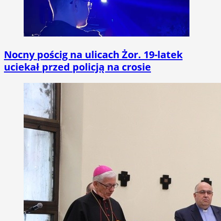
Nocny pościg na ulicach Żor. 19-latek
uciekał przed policją na crosie