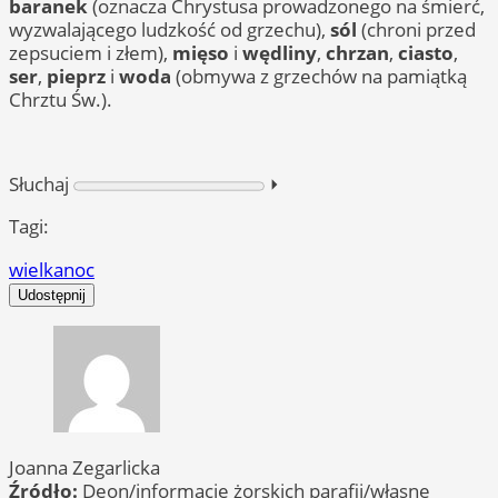
baranek
(oznacza Chrystusa prowadzonego na śmierć,
wyzwalającego ludzkość od grzechu),
sól
(chroni przed
zepsuciem i złem),
mięso
i
wędliny
,
chrzan
,
ciasto
,
ser
,
pieprz
i
woda
(obmywa z grzechów na pamiątką
Chrztu Św.).
Słuchaj
⏵︎
Tagi:
wielkanoc
Udostępnij
Joanna Zegarlicka
Źródło:
Deon/informacje żorskich parafii/własne