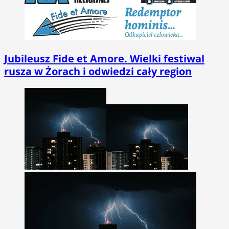
Jubileusz Fide et Amore. Wielki festiwal
rusza w Żorach i odwiedzi cały region