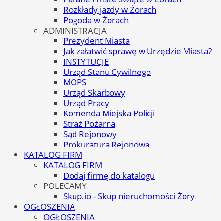
Rozkłady jazdy w Żorach
Pogoda w Żorach
ADMINISTRACJA
Prezydent Miasta
Jak załatwić sprawę w Urzędzie Miasta?
INSTYTUCJE
Urząd Stanu Cywilnego
MOPS
Urząd Skarbowy
Urząd Pracy
Komenda Miejska Policji
Straż Pożarna
Sąd Rejonowy
Prokuratura Rejonowa
KATALOG FIRM
KATALOG FIRM
Dodaj firmę do katalogu
POLECAMY
Skup.io - Skup nieruchomości Żory
OGŁOSZENIA
OGŁOSZENIA