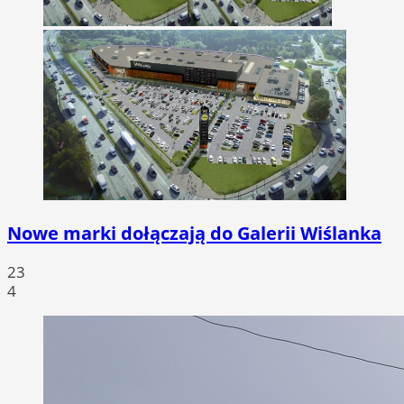
Nowe marki dołączają do Galerii Wiślanka
23
4