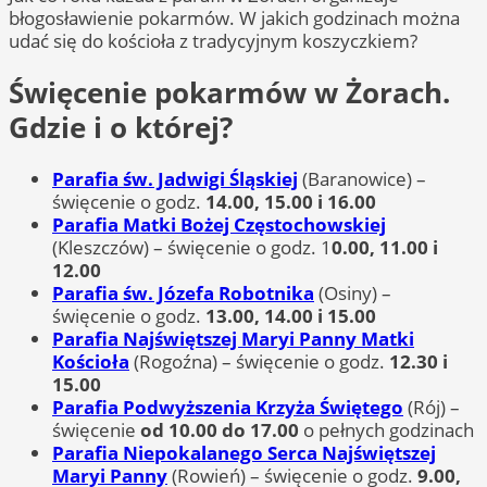
błogosławienie pokarmów. W jakich godzinach można
udać się do kościoła z tradycyjnym koszyczkiem?
Święcenie pokarmów w Żorach.
Gdzie i o której?
Parafia św. Jadwigi Śląskiej
(Baranowice) –
święcenie o godz.
14.00, 15.00 i 16.00
Parafia Matki Bożej Częstochowskiej
(Kleszczów) – święcenie o godz. 1
0.00, 11.00 i
12.00
Parafia św. Józefa Robotnika
(Osiny) –
święcenie o godz.
13.00, 14.00 i 15.00
Parafia Najświętszej Maryi Panny Matki
Kościoła
(Rogoźna) – święcenie o godz.
12.30 i
15.00
Parafia Podwyższenia Krzyża Świętego
(Rój) –
święcenie
od 10.00 do 17.00
o pełnych godzinach
Parafia Niepokalanego Serca Najświętszej
Maryi Panny
(Rowień) – święcenie o godz.
9.00,