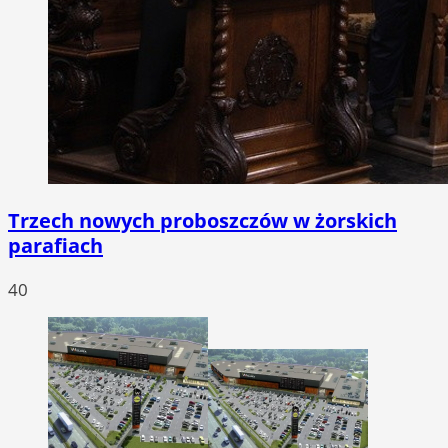
Trzech nowych proboszczów w żorskich
parafiach
40