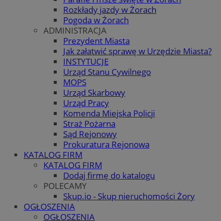
Rozkłady jazdy w Żorach
Pogoda w Żorach
ADMINISTRACJA
Prezydent Miasta
Jak załatwić sprawę w Urzędzie Miasta?
INSTYTUCJE
Urząd Stanu Cywilnego
MOPS
Urząd Skarbowy
Urząd Pracy
Komenda Miejska Policji
Straż Pożarna
Sąd Rejonowy
Prokuratura Rejonowa
KATALOG FIRM
KATALOG FIRM
Dodaj firmę do katalogu
POLECAMY
Skup.io - Skup nieruchomości Żory
OGŁOSZENIA
OGŁOSZENIA