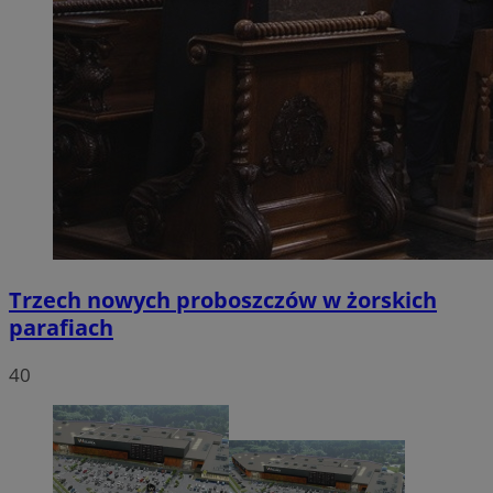
Trzech nowych proboszczów w żorskich
parafiach
40