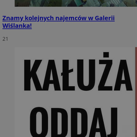
Znamy kolejnych najemców w Galerii
Wiślanka!
21