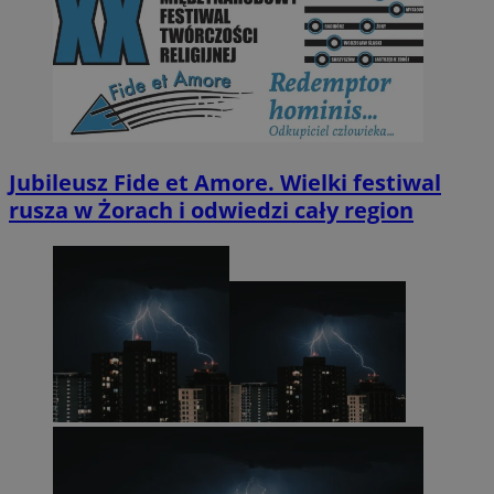
Jubileusz Fide et Amore. Wielki festiwal
rusza w Żorach i odwiedzi cały region