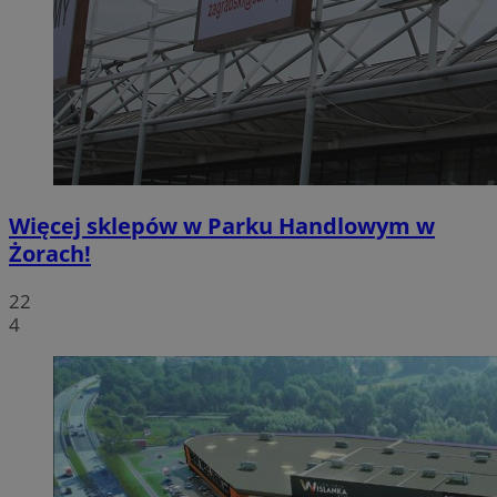
Więcej sklepów w Parku Handlowym w
Żorach!
22
4