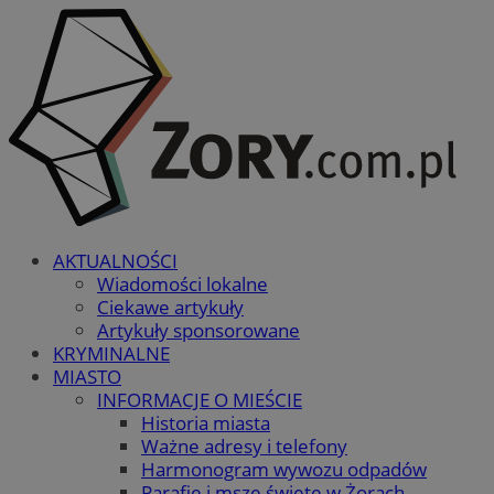
AKTUALNOŚCI
Wiadomości lokalne
Ciekawe artykuły
Artykuły sponsorowane
KRYMINALNE
MIASTO
INFORMACJE O MIEŚCIE
Historia miasta
Ważne adresy i telefony
Harmonogram wywozu odpadów
Parafie i msze święte w Żorach