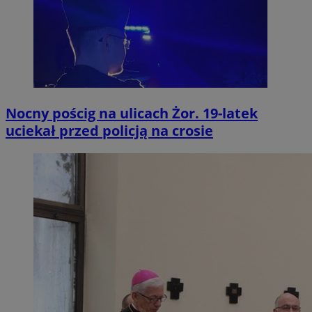
Nocny pościg na ulicach Żor. 19-latek
uciekał przed policją na crosie