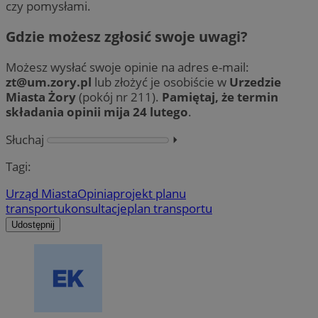
czy pomysłami.
Gdzie możesz zgłosić swoje uwagi?
Możesz wysłać swoje opinie na adres e-mail:
zt@um.zory.pl
lub złożyć je osobiście w
Urzedzie
Miasta Żory
(pokój nr 211).
Pamiętaj, że termin
składania opinii mija 24 lutego
.
Słuchaj
⏵︎
Tagi:
Urząd Miasta
Opinia
projekt planu
transportu
konsultacje
plan transportu
Udostępnij