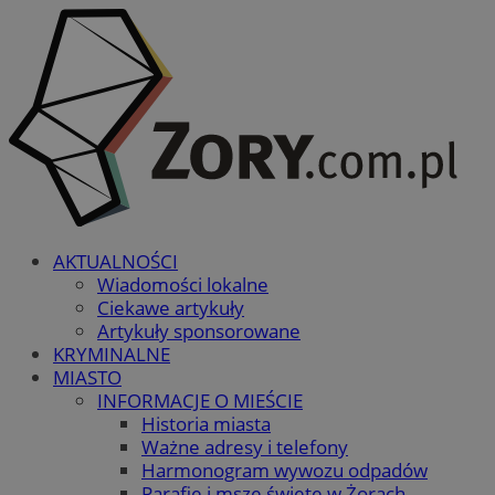
AKTUALNOŚCI
Wiadomości lokalne
Ciekawe artykuły
Artykuły sponsorowane
KRYMINALNE
MIASTO
INFORMACJE O MIEŚCIE
Historia miasta
Ważne adresy i telefony
Harmonogram wywozu odpadów
Parafie i msze święte w Żorach