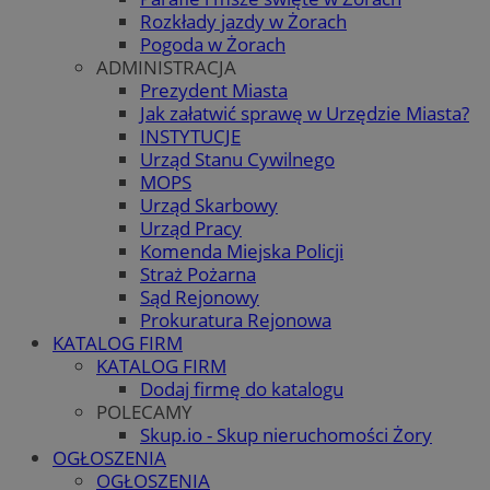
Rozkłady jazdy w Żorach
Pogoda w Żorach
ADMINISTRACJA
Prezydent Miasta
Jak załatwić sprawę w Urzędzie Miasta?
INSTYTUCJE
Urząd Stanu Cywilnego
MOPS
Urząd Skarbowy
Urząd Pracy
Komenda Miejska Policji
Straż Pożarna
Sąd Rejonowy
Prokuratura Rejonowa
KATALOG FIRM
KATALOG FIRM
Dodaj firmę do katalogu
POLECAMY
Skup.io - Skup nieruchomości Żory
OGŁOSZENIA
OGŁOSZENIA