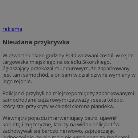
reklama
Nieudana przykrywka
W czwartek około godziny 8:30 wezwani zostali w rejon
targowiska miejskiego na osiedlu Sikorskiego.
Zgłaszający przekazał mundurowym, że zaparkowany
jest tam samochód, a on sam widział dziwne wymiany w
jego rejonie.
Policjanci przybyli na miejscepomiędzy zaparkowanymi
samochodami ciężarowymi zauważyli seata toledo,
który stał przykryty w całości ciemną plandeką.
Wewnątrz pojazdu interweniujący patrol ujawnił
kobietę i mężczyznę, którzy na widok policjantów
zachowywali się bardzo nerwowo, zaprzeczając
jednocześnie, że nie mają nic wspólnego ze środkami