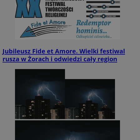
Jubileusz Fide et Amore. Wielki festiwal
rusza w Żorach i odwiedzi cały region