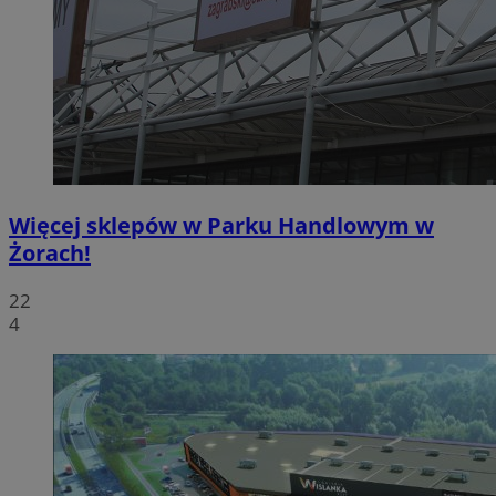
Więcej sklepów w Parku Handlowym w
Żorach!
22
4