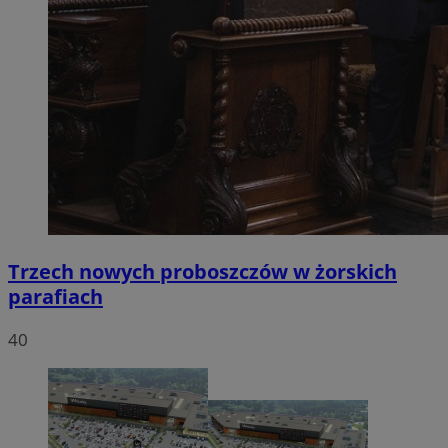
Trzech nowych proboszczów w żorskich
parafiach
40