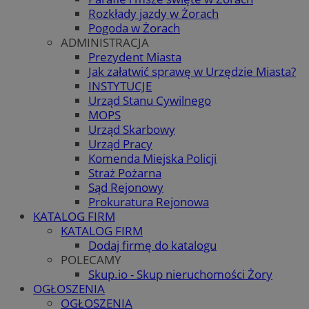
Rozkłady jazdy w Żorach
Pogoda w Żorach
ADMINISTRACJA
Prezydent Miasta
Jak załatwić sprawę w Urzędzie Miasta?
INSTYTUCJE
Urząd Stanu Cywilnego
MOPS
Urząd Skarbowy
Urząd Pracy
Komenda Miejska Policji
Straż Pożarna
Sąd Rejonowy
Prokuratura Rejonowa
KATALOG FIRM
KATALOG FIRM
Dodaj firmę do katalogu
POLECAMY
Skup.io - Skup nieruchomości Żory
OGŁOSZENIA
OGŁOSZENIA