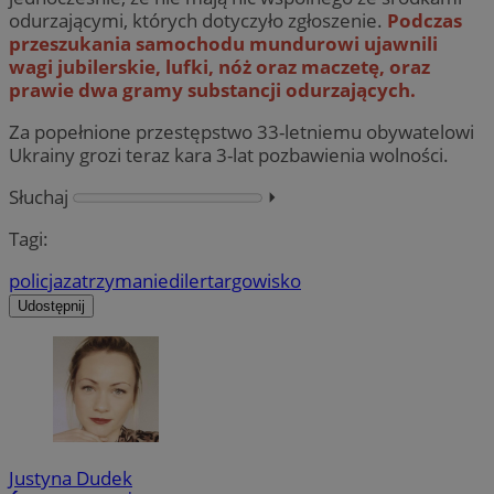
odurzającymi, których dotyczyło zgłoszenie.
Podczas
przeszukania samochodu mundurowi ujawnili
wagi jubilerskie, lufki, nóż oraz maczetę, oraz
prawie dwa gramy substancji odurzających.
Za popełnione przestępstwo 33-letniemu obywatelowi
Ukrainy grozi teraz kara 3-lat pozbawienia wolności.
Słuchaj
⏵︎
Tagi:
policja
zatrzymanie
diler
targowisko
Udostępnij
Justyna Dudek