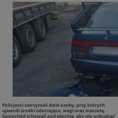
Policjanci zatrzymali dwie osoby, przy których
ujawnili środki odurzające, wagi oraz maczetę.
Samochód schowali pod płachtą, aby nie wzbudzać