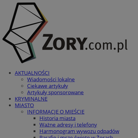
AKTUALNOŚCI
Wiadomości lokalne
Ciekawe artykuły
Artykuły sponsorowane
KRYMINALNE
MIASTO
INFORMACJE O MIEŚCIE
Historia miasta
Ważne adresy i telefony
Harmonogram wywozu odpadów
Parafie i msze święte w Żorach