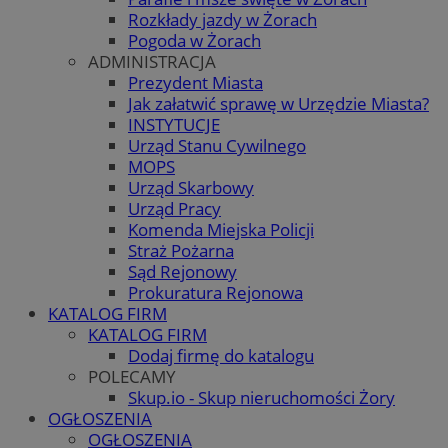
Rozkłady jazdy w Żorach
Pogoda w Żorach
ADMINISTRACJA
Prezydent Miasta
Jak załatwić sprawę w Urzędzie Miasta?
INSTYTUCJE
Urząd Stanu Cywilnego
MOPS
Urząd Skarbowy
Urząd Pracy
Komenda Miejska Policji
Straż Pożarna
Sąd Rejonowy
Prokuratura Rejonowa
KATALOG FIRM
KATALOG FIRM
Dodaj firmę do katalogu
POLECAMY
Skup.io - Skup nieruchomości Żory
OGŁOSZENIA
OGŁOSZENIA