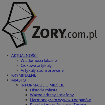
AKTUALNOŚCI
Wiadomości lokalne
Ciekawe artykuły
Artykuły sponsorowane
KRYMINALNE
MIASTO
INFORMACJE O MIEŚCIE
Historia miasta
Ważne adresy i telefony
Harmonogram wywozu odpadów
Parafie i msze święte w Żorach