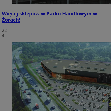
Więcej sklepów w Parku Handlowym w
Żorach!
22
4