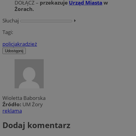
DOŁĄCZ –
przekazuje
Urząd Miasta
w
Żorach.
Słuchaj
⏵︎
Tagi:
policja
kradzież
Udostępnij
Wioletta Baborska
Źródło:
UM Żory
reklama
Dodaj komentarz