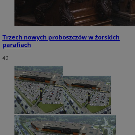
Trzech nowych proboszczów w żorskich
parafiach
40