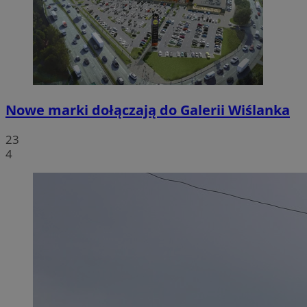
Nowe marki dołączają do Galerii Wiślanka
23
4