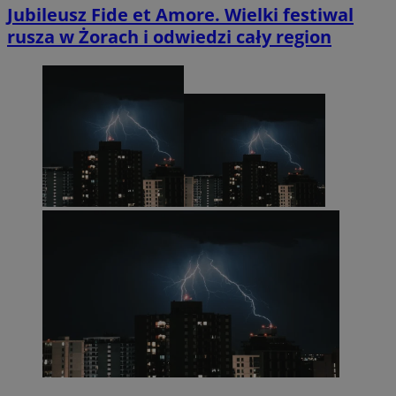
Jubileusz Fide et Amore. Wielki festiwal
rusza w Żorach i odwiedzi cały region