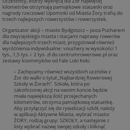
Uczestnicy, którzy wykręcą dla Żor najwięcej
kilometrów otrzymają pamiątkowe statuetki oraz
nagrody rzeczowe! Upominki od Miasta Żory trafią do
trzech najlepszych rowerzystów i rowerzystek.
Organizator akcji – miasto Bydgoszcz – poza Pucharem
dla zwycięskiego miasta i stacjami naprawy rowerów
dla najlepszych trzech miast, przygotował również
wyróżnienia indywidualne: vouchery w wysokości 1
tys., 1,5 tys. i 2 tys. zł do centrumrowerowe.pl oraz
zestawy kosmetyków od Fale Loki Koki.
– Zachęcamy również wszystkich uczniów z
Żor do walki o tytuł „Najbardziej Rowerowej
Szkoły w Żorach”. Szkoła, która po
zakończonej akcji na swoim koncie będzie
miała największą ilość przejechanych
kilometrów, otrzyma pamiątkową statuetkę.
Aby przyłączyć się do rywalizacji szkół, należy
w aplikacji Aktywne Miasta, wybrać miasto:
ŻORY, rodzaj grupy: SZKOŁY, a następnie z
listy wybrać nazwę swojej szkoły i kliknąć