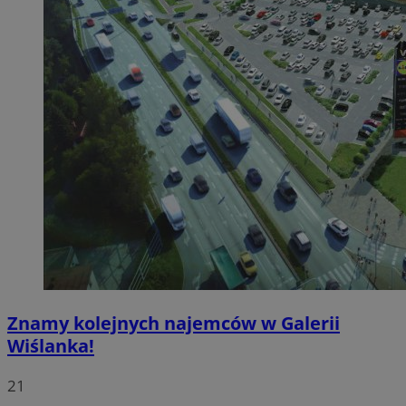
Znamy kolejnych najemców w Galerii
Wiślanka!
21