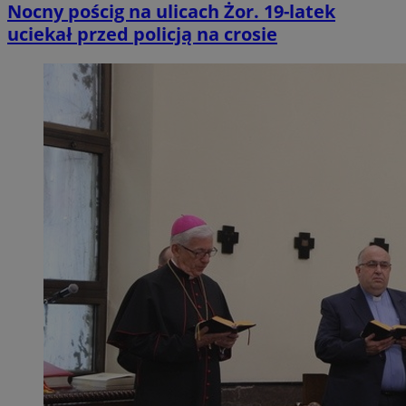
Nocny pościg na ulicach Żor. 19-latek
uciekał przed policją na crosie