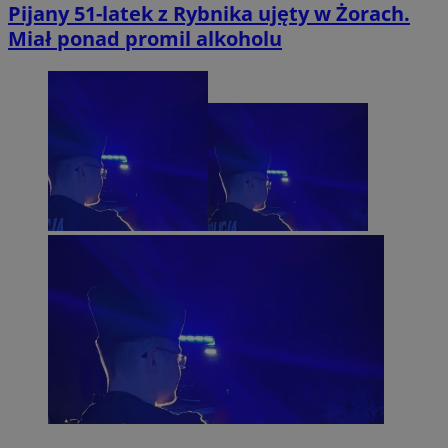
Pijany 51-latek z Rybnika ujęty w Żorach.
Miał ponad promil alkoholu