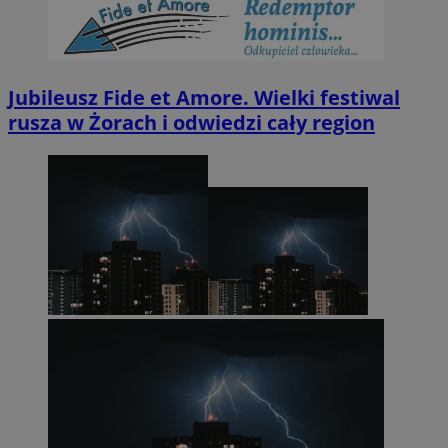
Jubileusz Fide et Amore. Wielki festiwal
rusza w Żorach i odwiedzi cały region