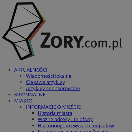
AKTUALNOŚCI
Wiadomości lokalne
Ciekawe artykuły
Artykuły sponsorowane
KRYMINALNE
MIASTO
INFORMACJE O MIEŚCIE
Historia miasta
Ważne adresy i telefony
Harmonogram wywozu odpadów
Parafie i msze święte w Żorach