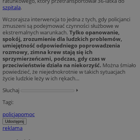
ratunkowego, który przetransportował 36-latka do
szpitala
.
Wczorajsza interwencja to jedna z tych, gdy policjanci
zmuszeni są podejmować czynności służbowe w
ekstremalnych warunkach.
Tylko opanowanie,
spokój, zrozumienie dla ludzkich problemów,
umiejętność odpowiedniego poprowadzenia
rozmowy, zimna krew stają się ich
sprzymierzeńcami, podczas, gdy czas w
przeciwieństwie działa na niekorzyść.
Można śmiało
powiedzieć, że niejednokrotnie w takich sytuacjach
życie ludzkie leży w ich rękach…
Słuchaj
⏵︎
Tagi:
policja
pomoc
Udostępnij
reklama