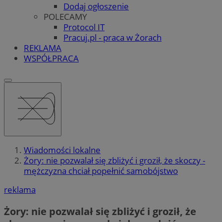
Dodaj ogłoszenie
POLECAMY
Protocol IT
Pracuj.pl - praca w Żorach
REKLAMA
WSPÓŁPRACA
Wiadomości lokalne
Żory: nie pozwalał się zbliżyć i groził, że skoczy -
mężczyzna chciał popełnić samobójstwo
reklama
Żory: nie pozwalał się zbliżyć i groził, że