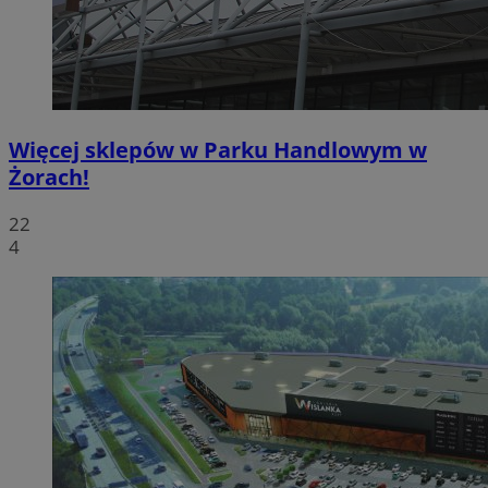
Więcej sklepów w Parku Handlowym w
Żorach!
22
4