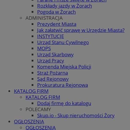
Rozkłady jazdy w Żorach
Pogoda w Żorach
ADMINISTRACJA
Prezydent Miasta
Jak załatwić sprawę w Urzędzie Miasta?
INSTYTUCJE
Urząd Stanu Cywilnego
MOPS
Urząd Skarbowy
Urząd Pracy
Komenda Miejska Policji
Straż Pożarna
Sąd Rejonowy
Prokuratura Rejonowa
KATALOG FIRM
KATALOG FIRM
Dodaj firmę do katalogu
POLECAMY
Skup.io - Skup nieruchomości Żory
OGŁOSZENIA
OGŁOSZENIA