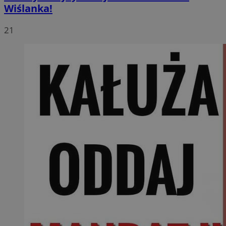
Wiślanka!
21