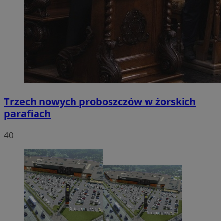
Trzech nowych proboszczów w żorskich
parafiach
40