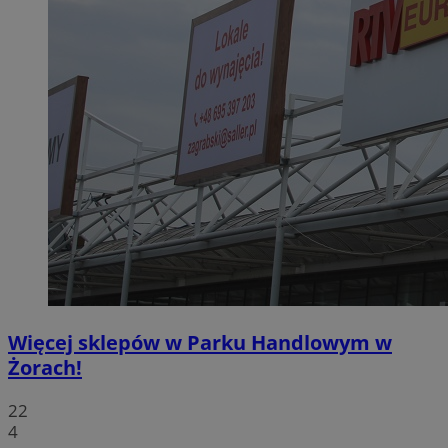
Więcej sklepów w Parku Handlowym w
Żorach!
22
4