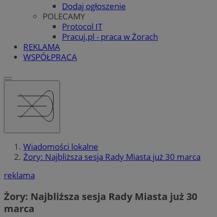
Dodaj ogłoszenie
POLECAMY
Protocol IT
Pracuj.pl - praca w Żorach
REKLAMA
WSPÓŁPRACA
Wiadomości lokalne
Żory: Najbliższa sesja Rady Miasta już 30 marca
reklama
Żory: Najbliższa sesja Rady Miasta już 30
marca