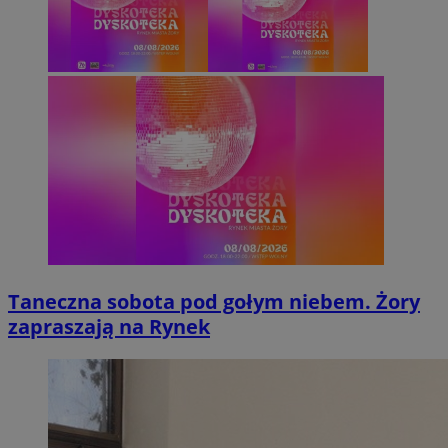
Taneczna sobota pod gołym niebem. Żory
zapraszają na Rynek