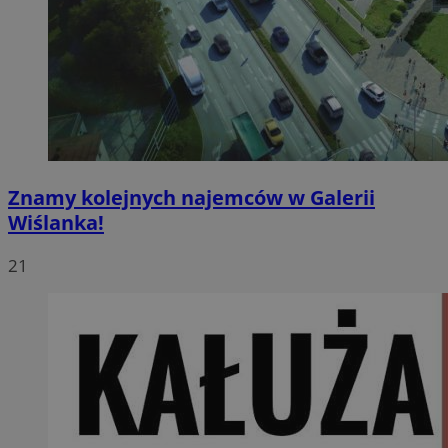
Znamy kolejnych najemców w Galerii
Wiślanka!
21