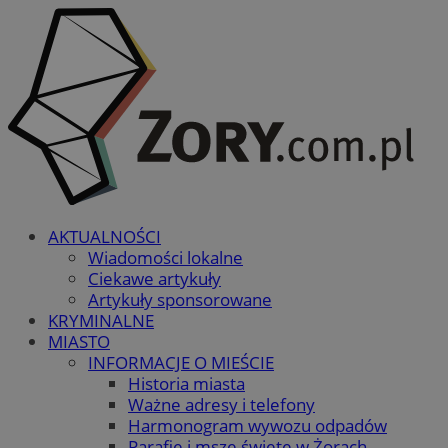
AKTUALNOŚCI
Wiadomości lokalne
Ciekawe artykuły
Artykuły sponsorowane
KRYMINALNE
MIASTO
INFORMACJE O MIEŚCIE
Historia miasta
Ważne adresy i telefony
Harmonogram wywozu odpadów
Parafie i msze święte w Żorach