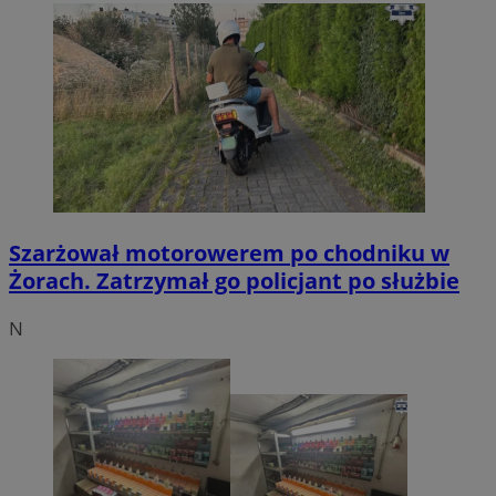
Szarżował motorowerem po chodniku w
Żorach. Zatrzymał go policjant po służbie
N