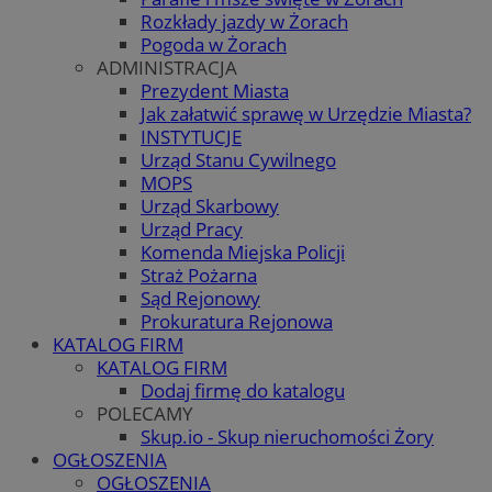
Rozkłady jazdy w Żorach
Pogoda w Żorach
ADMINISTRACJA
Prezydent Miasta
Jak załatwić sprawę w Urzędzie Miasta?
INSTYTUCJE
Urząd Stanu Cywilnego
MOPS
Urząd Skarbowy
Urząd Pracy
Komenda Miejska Policji
Straż Pożarna
Sąd Rejonowy
Prokuratura Rejonowa
KATALOG FIRM
KATALOG FIRM
Dodaj firmę do katalogu
POLECAMY
Skup.io - Skup nieruchomości Żory
OGŁOSZENIA
OGŁOSZENIA