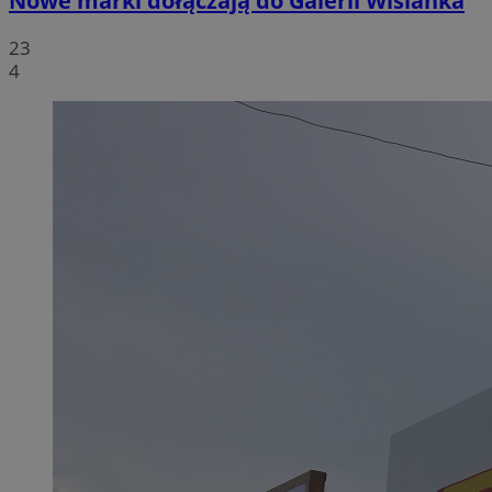
Nowe marki dołączają do Galerii Wiślanka
23
4